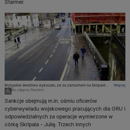
Starmer.
Brytyjskie śledztwo wykazało, że za zamachem na Skripalów
Więcej
stali Aleksandr Pietrow i Rusłan Boszyrow, zidentyfikowani
Źródło zdjęcia: Reuters
jako oficerowie rosyjskiego wywiadu (zdjęcie z monitoringu)
Sankcje obejmują m.in. ośmiu oficerów
cyberwywiadu wojskowego pracujących dla GRU i
odpowiedzialnych za operacje wymierzone w
córkę Skripala - Julię. Trzech innych