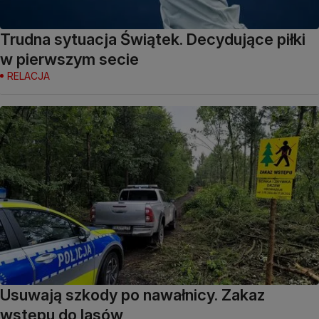
Trudna sytuacja Świątek. Decydujące piłki
w pierwszym secie
RELACJA
Usuwają szkody po nawałnicy. Zakaz
wstępu do lasów