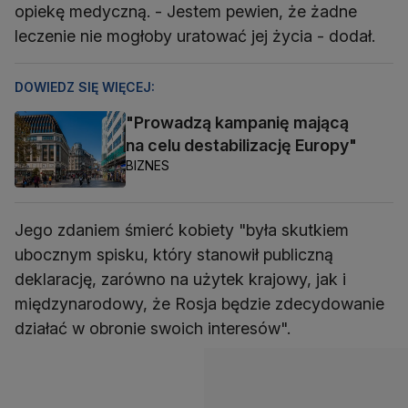
opiekę medyczną. - Jestem pewien, że żadne
leczenie nie mogłoby uratować jej życia - dodał.
DOWIEDZ SIĘ WIĘCEJ:
"Prowadzą kampanię mającą
na celu destabilizację Europy"
BIZNES
Jego zdaniem śmierć kobiety "była skutkiem
ubocznym spisku, który stanowił publiczną
deklarację, zarówno na użytek krajowy, jak i
międzynarodowy, że Rosja będzie zdecydowanie
działać w obronie swoich interesów".