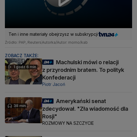
Ten i inne materiały obejrzysz w subskrypcji
Źródło: PAP, Reuters
Autorka/Autor: momo/kab
ZOBACZ TAKŻE:
Machulski mówi o relacji
1 godz 6 min
z przyrodnim bratem. To polityk
Konfederacji
Piotr Jacoń
Amerykański senat
38 min
zdecydował. "Zła wiadomość dla
Rosji"
ROZMOWY NA SZCZYCIE