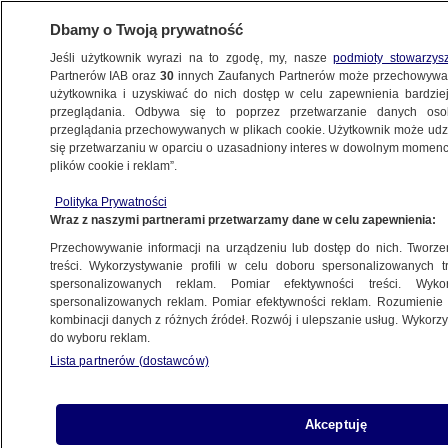
Dbamy o Twoją prywatność
Jeśli użytkownik wyrazi na to zgodę, my, nasze
podmioty stowarzys
Partnerów IAB oraz
30
innych Zaufanych Partnerów może przechowywa
użytkownika i uzyskiwać do nich dostęp w celu zapewnienia bardzi
przeglądania. Odbywa się to poprzez przetwarzanie danych os
przeglądania przechowywanych w plikach cookie. Użytkownik może udzie
ŚWIAT
się przetwarzaniu w oparciu o uzasadniony interes w dowolnym momencie
plików cookie i reklam”.
Była przypadkową ofiarą GRU, jest raport.
Polityka Prywatności
Ostra reakcja Londynu
Wraz z naszymi partnerami przetwarzamy dane w celu zapewnienia:
Przechowywanie informacji na urządzeniu lub dostęp do nich. Tworzeni
4.12.2025, 18:26
treści. Wykorzystywanie profili w celu doboru spersonalizowanych tr
spersonalizowanych reklam. Pomiar efektywności treści. Wyko
Posłuchaj artykułu
spersonalizowanych reklam. Pomiar efektywności reklam. Rozumienie o
Czyta lektor AI
kombinacji danych z różnych źródeł. Rozwój i ulepszanie usług. Wykor
do wyboru reklam.
Lista partnerów (dostawców)
Akceptuję