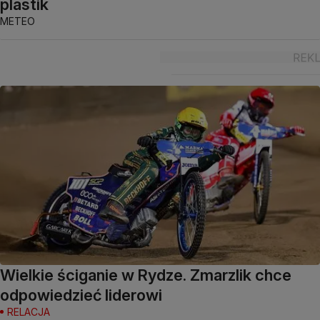
plastik
METEO
Wielkie ściganie w Rydze. Zmarzlik chce
odpowiedzieć liderowi
RELACJA