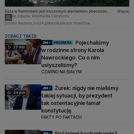
Baza w Rammstein jest kluczowym elementem obecności
Więcej
amerykańskiej w Niemczech
Źródło zdjęcia: Wikimedia Commons
Źródło: Reuters, tvn24.pl
Autorka/Autor: tmw//rzw
ZOBACZ TAKŻE:
Pojechaliśmy
PREMIERA
27 min
w rodzinne strony Karola
Nawrockiego. Co o nim
usłyszeliśmy?
CZARNO NA BIAŁYM
Żurek: nigdy nie mieliśmy
44 min
takiej sytuacji, by prezydent
tak ostentacyjnie łamał
konstytucję
FAKTY PO FAKTACH
Spóźnieni kochankowie?