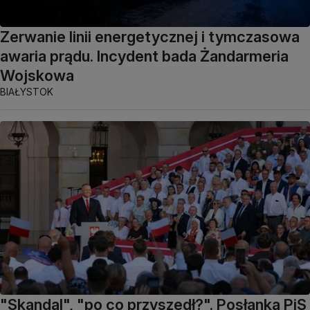
Zerwanie linii energetycznej i tymczasowa
awaria prądu. Incydent bada Żandarmeria
Wojskowa
BIAŁYSTOK
"Skandal", "po co przyszedł?". Posłanka PiS