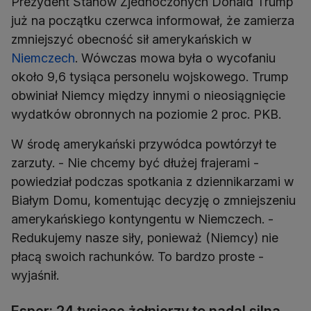
Prezydent Stanów Zjednoczonych Donald Trump
już na początku czerwca informował, że zamierza
zmniejszyć obecność sił amerykańskich w
Niemczech
. Wówczas mowa była o wycofaniu
około 9,6 tysiąca personelu wojskowego. Trump
obwiniał Niemcy między innymi o nieosiągnięcie
wydatków obronnych na poziomie 2 proc. PKB.
W środę amerykański przywódca powtórzył te
zarzuty. - Nie chcemy być dłużej frajerami -
powiedział podczas spotkania z dziennikarzami w
Białym Domu, komentując decyzję o zmniejszeniu
amerykańskiego kontyngentu w Niemczech. -
Redukujemy nasze siły, ponieważ (Niemcy) nie
płacą swoich rachunków. To bardzo proste -
wyjaśnił.