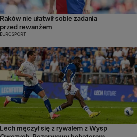
Raków nie ułatwił sobie zadania
przed rewanżem
EUROSPORT
Lech męczył się z rywalem z Wysp
Owczych. Rezerwowy bohaterem