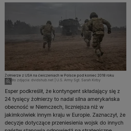
Żołnierze z USA na ćwiczeniach w Polsce pod koniec 2018 roku
Źródło zdjęcia: dvidshub.net | U.S. Army Sgt. Sarah Kirby
Esper podkreślił, że kontyngent składający się z
24 tysięcy żołnierzy to nadal silna amerykańska
obecność w Niemczech, liczniejsza niż w
jakimkolwiek innym kraju w Europie. Zaznaczył, że
decyzje dotyczące przeniesienia wojsk do innych
państw stanowią odpowiedź na strategiczne