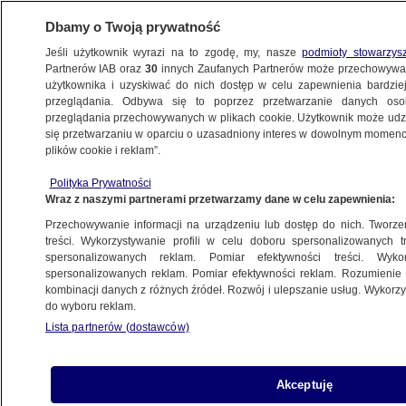
Dbamy o Twoją prywatność
Jeśli użytkownik wyrazi na to zgodę, my, nasze
podmioty stowarzys
Partnerów IAB oraz
30
innych Zaufanych Partnerów może przechowywa
użytkownika i uzyskiwać do nich dostęp w celu zapewnienia bardzi
przeglądania. Odbywa się to poprzez przetwarzanie danych os
przeglądania przechowywanych w plikach cookie. Użytkownik może udzie
ŚWIAT
się przetwarzaniu w oparciu o uzasadniony interes w dowolnym momencie
plików cookie i reklam”.
Amerykanie wycofają z Niemiec prawie 12
Polityka Prywatności
tysięcy żołnierzy. "W sposób,
Wraz z naszymi partnerami przetwarzamy dane w celu zapewnienia:
który wzmocni NATO"
Przechowywanie informacji na urządzeniu lub dostęp do nich. Tworzeni
treści. Wykorzystywanie profili w celu doboru spersonalizowanych tr
29.07.2020, 19:29
spersonalizowanych reklam. Pomiar efektywności treści. Wyko
spersonalizowanych reklam. Pomiar efektywności reklam. Rozumienie o
kombinacji danych z różnych źródeł. Rozwój i ulepszanie usług. Wykor
Udostępnij
do wyboru reklam.
Lista partnerów (dostawców)
Stany Zjednoczone podjęły decyzję o wycofaniu
z Niemiec 11,9 tysiąca stacjonujących tam
żołnierzy. Spośród nich 5,6 tysiąca
Akceptuję