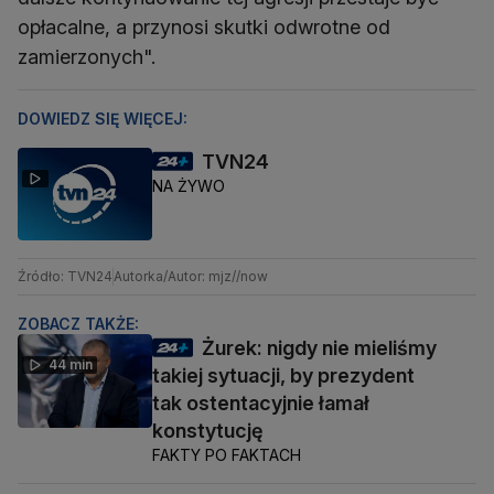
opłacalne, a przynosi skutki odwrotne od
zamierzonych".
DOWIEDZ SIĘ WIĘCEJ:
TVN24
NA ŻYWO
Źródło: TVN24
Autorka/Autor: mjz//now
ZOBACZ TAKŻE:
Żurek: nigdy nie mieliśmy
44 min
takiej sytuacji, by prezydent
tak ostentacyjnie łamał
konstytucję
FAKTY PO FAKTACH