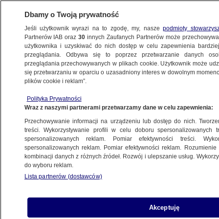
Dbamy o Twoją prywatność
Jeśli użytkownik wyrazi na to zgodę, my, nasze
podmioty stowarzys
Partnerów IAB oraz
30
innych Zaufanych Partnerów może przechowywa
użytkownika i uzyskiwać do nich dostęp w celu zapewnienia bardzi
przeglądania. Odbywa się to poprzez przetwarzanie danych os
przeglądania przechowywanych w plikach cookie. Użytkownik może udzie
"FAKTY PO FAKTACH"
się przetwarzaniu w oparciu o uzasadniony interes w dowolnym momencie
plików cookie i reklam”.
Profesor Adam Daniel Rotfeld: Rosja
Polityka Prywatności
weszła na drogę, z której nie ma odwrotu
Wraz z naszymi partnerami przetwarzamy dane w celu zapewnienia:
Przechowywanie informacji na urządzeniu lub dostęp do nich. Tworzeni
22.04.2022, 21:17
treści. Wykorzystywanie profili w celu doboru spersonalizowanych tr
spersonalizowanych reklam. Pomiar efektywności treści. Wyko
spersonalizowanych reklam. Pomiar efektywności reklam. Rozumienie o
Udostępnij
kombinacji danych z różnych źródeł. Rozwój i ulepszanie usług. Wykor
do wyboru reklam.
Lista partnerów (dostawców)
Akceptuję