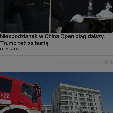
Niespodzianek w China Open ciąg dalszy.
Trump też za burtą
EUROSPORT