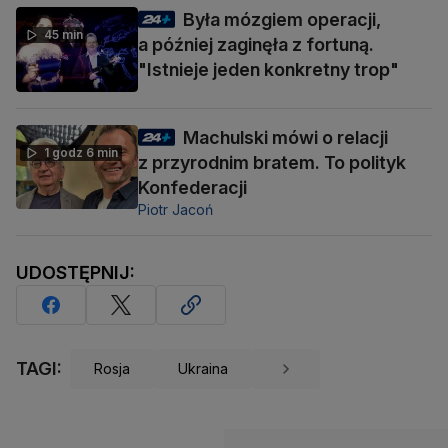
Była mózgiem operacji,
45 min
a później zaginęła z fortuną.
"Istnieje jeden konkretny trop"
Machulski mówi o relacji
1 godz 6 min
z przyrodnim bratem. To polityk
Konfederacji
Piotr Jacoń
UDOSTĘPNIJ:
TAGI:
Rosja
Ukraina