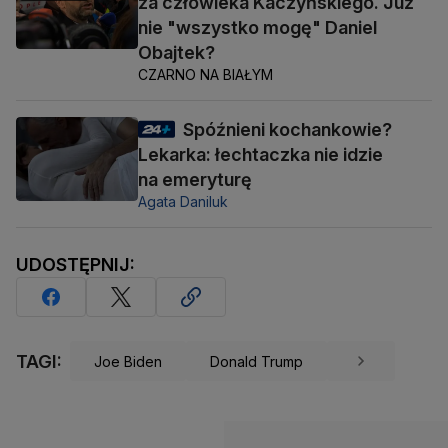
za człowieka Kaczyńskiego. Już
nie "wszystko mogę" Daniel
Obajtek?
CZARNO NA BIAŁYM
Spóźnieni kochankowie?
Lekarka: łechtaczka nie idzie
na emeryturę
Agata Daniluk
UDOSTĘPNIJ:
TAGI:
Joe Biden
Donald Trump