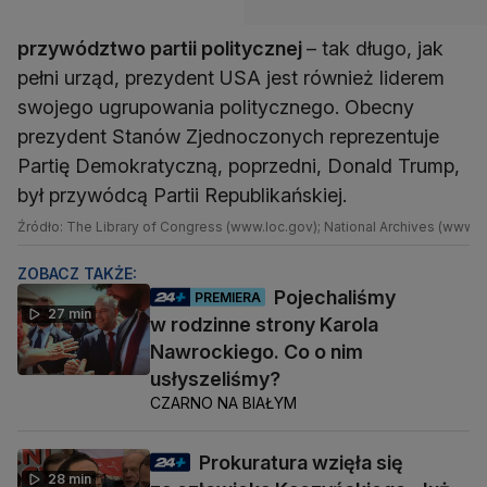
przywództwo partii politycznej
– tak długo, jak
pełni urząd, prezydent USA jest również liderem
swojego ugrupowania politycznego. Obecny
prezydent Stanów Zjednoczonych reprezentuje
Partię Demokratyczną, poprzedni, Donald Trump,
był przywódcą Partii Republikańskiej.
Źródło: The Library of Congress (www.loc.gov); National Archives (www.a
ZOBACZ TAKŻE:
Pojechaliśmy
PREMIERA
27 min
w rodzinne strony Karola
Nawrockiego. Co o nim
usłyszeliśmy?
CZARNO NA BIAŁYM
Prokuratura wzięła się
28 min