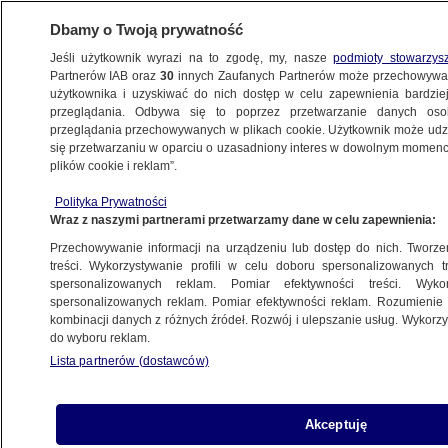
Dbamy o Twoją prywatność
Jeśli użytkownik wyrazi na to zgodę, my, nasze
podmioty stowarzys
Partnerów IAB oraz
30
innych Zaufanych Partnerów może przechowywa
użytkownika i uzyskiwać do nich dostęp w celu zapewnienia bardzi
przeglądania. Odbywa się to poprzez przetwarzanie danych os
przeglądania przechowywanych w plikach cookie. Użytkownik może udzie
ŚWIAT
się przetwarzaniu w oparciu o uzasadniony interes w dowolnym momencie
plików cookie i reklam”.
Prezydenci Stanów Zjednoczonych.
Polityka Prywatności
Nazwiska, daty, prerogatywy
Wraz z naszymi partnerami przetwarzamy dane w celu zapewnienia:
Przechowywanie informacji na urządzeniu lub dostęp do nich. Tworzeni
13.07.2021, 07:10
treści. Wykorzystywanie profili w celu doboru spersonalizowanych tr
spersonalizowanych reklam. Pomiar efektywności treści. Wyko
spersonalizowanych reklam. Pomiar efektywności reklam. Rozumienie o
Udostępnij
kombinacji danych z różnych źródeł. Rozwój i ulepszanie usług. Wykor
do wyboru reklam.
Lista partnerów (dostawców)
Akceptuję