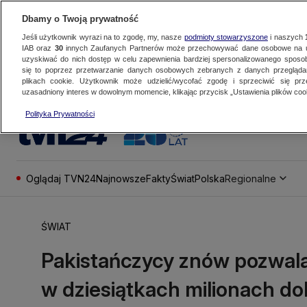
Dbamy o Twoją prywatność
Jeśli użytkownik wyrazi na to zgodę, my, nasze
podmioty stowarzyszone
i naszych
IAB oraz
30
innych Zaufanych Partnerów może przechowywać dane osobowe na ur
uzyskiwać do nich dostęp w celu zapewnienia bardziej spersonalizowanego sposo
się to poprzez przetwarzanie danych osobowych zebranych z danych przegląd
plikach cookie. Użytkownik może udzielić/wycofać zgodę i sprzeciwić się pr
uzasadniony interes w dowolnym momencie, klikając przycisk „Ustawienia plików cook
Polityka Prywatności
Oglądaj TVN24
Najnowsze
Fakty
Świat
Polska
Regionalne
ŚWIAT
Pakistańczycy znów pozwalają
w dziesiątkach milionach do