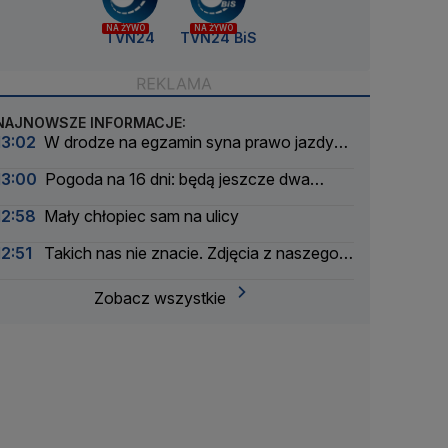
NA ŻYWO
NA ŻYWO
TVN24
TVN24 BiS
NAJNOWSZE INFORMACJE:
13:02
W drodze na egzamin syna prawo jazdy
stracił ojciec
13:00
Pogoda na 16 dni: będą jeszcze dwa
upalne epizody
12:58
Mały chłopiec sam na ulicy
12:51
Takich nas nie znacie. Zdjęcia z naszego
archwium
Zobacz wszystkie