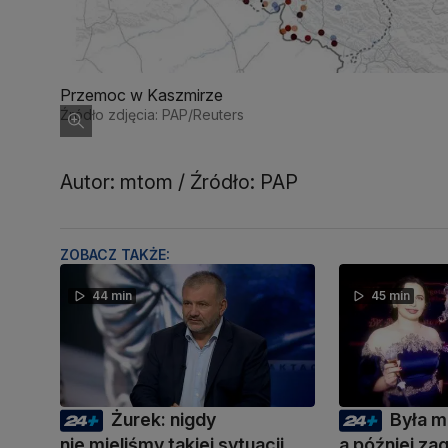
Przemoc w Kaszmirze
Źródło zdjęcia: PAP/Reuters
Autor: mtom / Źródło: PAP
ZOBACZ TAKŻE:
44 min
45 min
Żurek: nigdy
Była m
nie mieliśmy takiej sytuacji,
a później zag