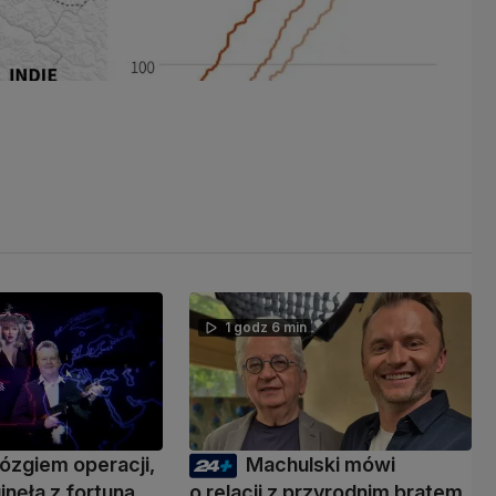
1 godz 6 min
ózgiem operacji,
Machulski mówi
inęła z fortuną.
o relacji z przyrodnim bratem.