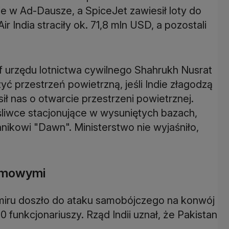
e w Ad-Dausze, a SpiceJet zawiesił loty do
r India straciły ok. 71,8 mln USD, a pozostali
f urzędu lotnictwa cywilnego Shahrukh Nusrat
yć przestrzeń powietrzną, jeśli Indie złagodzą
sił nas o otwarcie przestrzeni powietrznej.
śliwce stacjonujące w wysuniętych bazach,
nikowi "Dawn". Ministerstwo nie wyjaśniło,
omowymi
zmiru doszło do ataku samobójczego na konwój
 funkcjonariuszy. Rząd Indii uznał, że Pakistan
.