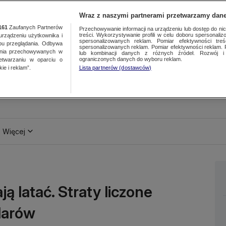
Wraz z naszymi partnerami przetwarzamy dane
161
Zaufanych Partnerów
Przechowywanie informacji na urządzeniu lub dostęp do nich.
treści. Wykorzystywanie profili w celu doboru spersonalizo
ządzeniu użytkownika i
spersonalizowanych reklam. Pomiar efektywności treś
bu przeglądania. Odbywa
spersonalizowanych reklam. Pomiar efektywności reklam. 
ania przechowywanych w
lub kombinacji danych z różnych źródeł. Rozwój i 
ograniczonych danych do wyboru reklam.
zetwarzaniu w oparciu o
ie i reklam”.
Lista partnerów (dostawców)
Więcej
 latać. Straty liczone
larów