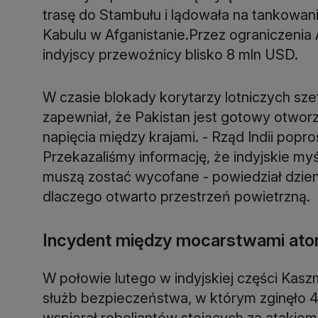
trasę do Stambułu i lądowała na tankowani
Kabulu w Afganistanie.Przez ograniczenia Ai
indyjscy przewoźnicy blisko 8 mln USD.
W czasie blokady korytarzy lotniczych sze
zapewniał, że Pakistan jest gotowy otworz
napięcia między krajami. - Rząd Indii popro
Przekazaliśmy informację, że indyjskie my
muszą zostać wycofane - powiedział dzien
dlaczego otwarto przestrzeń powietrzną.
Incydent między mocarstwami at
W połowie lutego w indyjskiej części Kas
służb bezpieczeństwa, w którym zginęło 40
wspierał rebeliantów stojących za atakiem