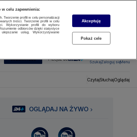
 w celu zapewnienia:
 Tworzenie profili w celu personalizacji
Akceptuję
wanych treści. Tworzenie profili w celu
ci. Wykorzystanie profili do wyboru
Rozumienie odbiorców dzięki statystyce
ulepszanie usług. Wykorzystywanie
Pokaż cele
SUBSKRYBUJ
Przejdź do
Szukaj
Zaloguj się
Menu
Czytaj
Słuchaj
Oglądaj
OGLĄDAJ NA ŻYWO