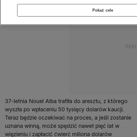
Pokaż cele
37-letnia Nouel Alba trafiła do aresztu, z którego
wyszła po wpłaceniu 50 tysięcy dolarów kaucji.
Teraz będzie oczekiwać na proces, a jeśli zostanie
uznana winną, może spędzić nawet pięć lat w
więzieniu i zapłacić ćwierć miliona dolarów