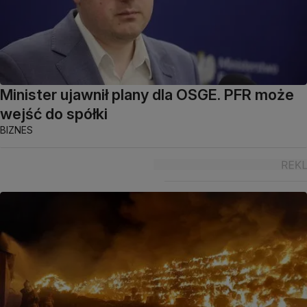
Minister ujawnił plany dla OSGE. PFR może
wejść do spółki
BIZNES