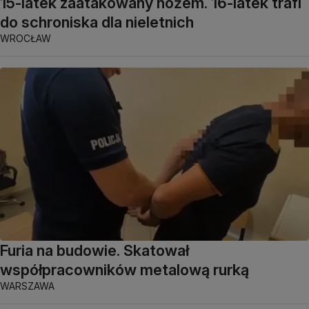
15-latek zaatakowany nożem. 16-latek trafi
do schroniska dla nieletnich
WROCŁAW
Furia na budowie. Skatował
współpracowników metalową rurką
WARSZAWA