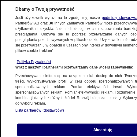
Dbamy o Twoją prywatność
Jeśli użytkownik wyrazi na to zgodę, my, nasze
podmioty stowarzys
Partnerów IAB oraz
30
innych Zaufanych Partnerów może przechowywa
użytkownika i uzyskiwać do nich dostęp w celu zapewnienia bardzi
przeglądania. Odbywa się to poprzez przetwarzanie danych os
przeglądania przechowywanych w plikach cookie. Użytkownik może udzie
ŚWIAT
się przetwarzaniu w oparciu o uzasadniony interes w dowolnym momencie
plików cookie i reklam”.
Oszustka zbierała pieniądze dla rodzin
Polityka Prywatności
ofiar masakry
Wraz z naszymi partnerami przetwarzamy dane w celu zapewnienia:
Przechowywanie informacji na urządzeniu lub dostęp do nich. Tworzeni
28.12.2012, 12:56
Aktualizacja:
28.12.2012, 13:32
treści. Wykorzystywanie profili w celu doboru spersonalizowanych tr
spersonalizowanych reklam. Pomiar efektywności treści. Wyko
spersonalizowanych reklam. Pomiar efektywności reklam. Rozumienie o
Udostępnij
kombinacji danych z różnych źródeł. Rozwój i ulepszanie usług. Wykor
do wyboru reklam.
FBI zatrzymało mieszkankę Nowego Jorku, która
Lista partnerów (dostawców)
udawała członka rodziny jednej z małych ofiar
strzelaniny w szkole w Newtown. Kobieta
zbierała w internecie datki jako ciocia dziecka.
Akceptuję