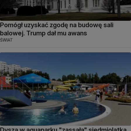
Pomógł uzyskać zgodę na budowę sali
balowej. Trump dał mu awans
ŚWIAT
Dysza w aquaparku "zassała" siedmiolatka