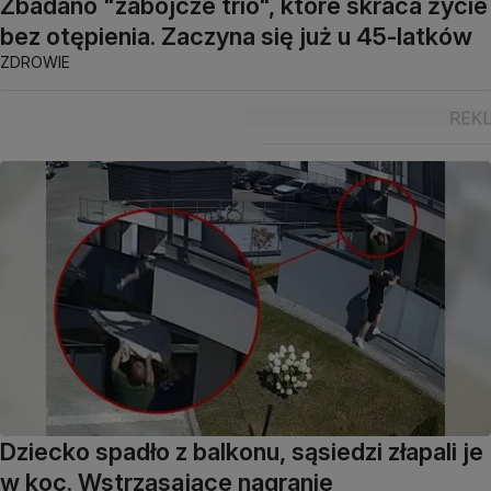
Zbadano "zabójcze trio", które skraca życie
bez otępienia. Zaczyna się już u 45-latków
ZDROWIE
Dziecko spadło z balkonu, sąsiedzi złapali je
w koc. Wstrząsające nagranie