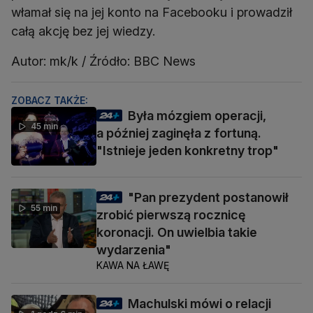
włamał się na jej konto na Facebooku i prowadził
całą akcję bez jej wiedzy.
Autor: mk/k / Źródło: BBC News
ZOBACZ TAKŻE:
Była mózgiem operacji,
45 min
a później zaginęła z fortuną.
"Istnieje jeden konkretny trop"
"Pan prezydent postanowił
55 min
zrobić pierwszą rocznicę
koronacji. On uwielbia takie
wydarzenia"
KAWA NA ŁAWĘ
Machulski mówi o relacji