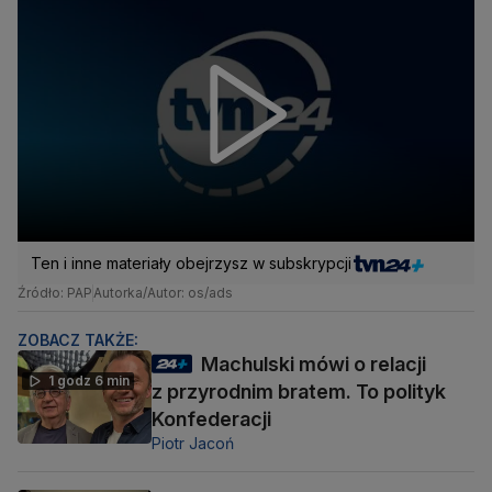
Ten i inne materiały obejrzysz w subskrypcji
Źródło: PAP
Autorka/Autor: os/ads
ZOBACZ TAKŻE:
Machulski mówi o relacji
1 godz 6 min
z przyrodnim bratem. To polityk
Konfederacji
Piotr Jacoń