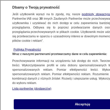
Dbamy o Twoją prywatność
Jeśli użytkownik wyrazi na to zgodę, my, nasze
podmioty stowarzys
Partnerów IAB oraz
30
innych Zaufanych Partnerów może przechowywa
użytkownika i uzyskiwać do nich dostęp w celu zapewnienia bardzi
przeglądania. Odbywa się to poprzez przetwarzanie danych os
przeglądania przechowywanych w plikach cookie. Użytkownik może udzie
ŚWIAT
się przetwarzaniu w oparciu o uzasadniony interes w dowolnym momencie
plików cookie i reklam”.
"Nieakceptowalna ingerencja" ze strony
Polityka Prywatności
Rosji. Lider węgierskiej opozycji reaguje
Wraz z naszymi partnerami przetwarzamy dane w celu zapewnienia:
Przechowywanie informacji na urządzeniu lub dostęp do nich. Tworzeni
18.08.2025, 06:47
treści. Wykorzystywanie profili w celu doboru spersonalizowanych tr
spersonalizowanych reklam. Pomiar efektywności treści. Wyko
Posłuchaj artykułu
spersonalizowanych reklam. Pomiar efektywności reklam. Rozumienie o
Czyta lektor AI
kombinacji danych z różnych źródeł. Rozwój i ulepszanie usług. Wykor
do wyboru reklam.
Lista partnerów (dostawców)
Akceptuję