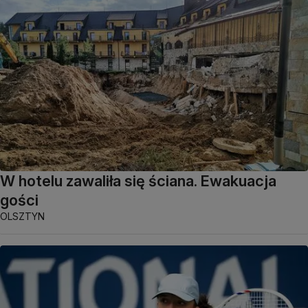
W hotelu zawaliła się ściana. Ewakuacja
gości
OLSZTYN