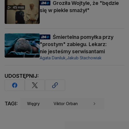
Groziła Wojtyle, że "będzie
45 min
się w piekle smażył"
Śmiertelna pomyłka przy
"prostym" zabiegu. Lekarz:
nie jesteśmy serwisantami
Agata Daniluk,
Jakub Stachowiak
UDOSTĘPNIJ:
TAGI:
Węgry
Viktor Orban