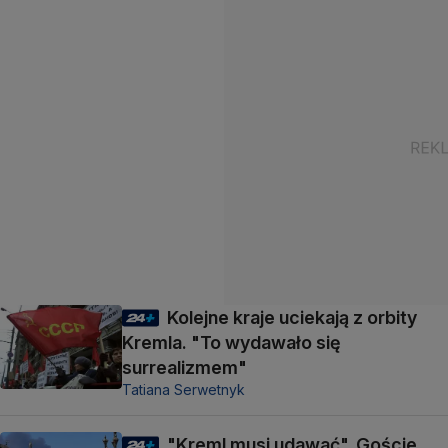
Kolejne kraje uciekają z orbity
Kremla. "To wydawało się
surrealizmem"
Tatiana Serwetnyk
"Kreml musi udawać". Goście