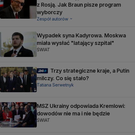
z Rosją. Jak Braun pisze program
wyborczy
Zespół autorów
Wypadek syna Kadyrowa. Moskwa
miała wysłać "latający szpital"
ŚWIAT
Trzy strategiczne kraje, a Putin
milczy. Co się stało?
Tatiana Serwetnyk
MSZ Ukrainy odpowiada Kremlowi:
dowodów nie ma i nie będzie
ŚWIAT