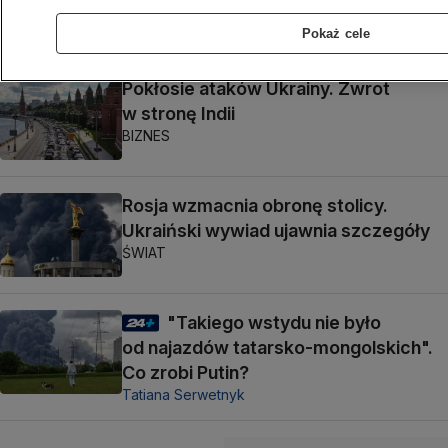
ŚWIAT
Pokaż cele
Pokłosie ataków Ukrainy. Zwrot
w stronę Indii
BIZNES
Rosja wzmacnia obronę stolicy.
Ukraiński wywiad ujawnia szczegóły
ŚWIAT
"Takiego wstydu nie było
od najazdów tatarsko-mongolskich".
Co zrobi Putin?
Tatiana Serwetnyk