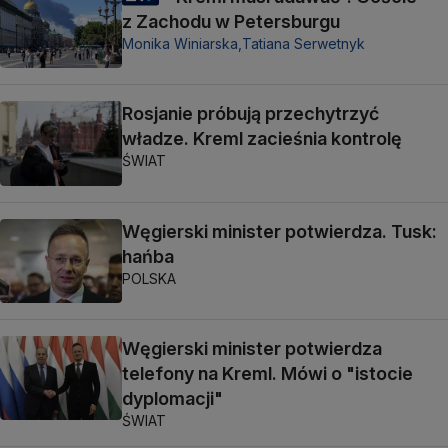
z Zachodu w Petersburgu
Monika Winiarska,
Tatiana Serwetnyk
Rosjanie próbują przechytrzyć
władze. Kreml zacieśnia kontrolę
ŚWIAT
Węgierski minister potwierdza. Tusk:
hańba
POLSKA
Węgierski minister potwierdza
telefony na Kreml. Mówi o "istocie
dyplomacji"
ŚWIAT