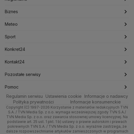
Konfederacja
Krajowa Administracja Skarbowa
Biznes
Podcasty
Kryptowaluty
Fakty po Faktach
Krzysztof Bosak
Krzysztof Hetman
Warszawa
Biznes
Lasy Państwowe
Lech Wałęsa
Lewica
Meteo
Artykuły
Fakty o Świecie
Łódź
Najnowsze
Meteo
Lotnisko Chopina
Lotto
Maciej Wąsik
Marcin Przydacz
Marcin Kierwiński
Marian Banaś
Sport
Newslettery
Ludzie Faktów
Katowice
Notowania
Pogoda godzinowa
Sport
Mariusz Błaszczak
Mariusz Kamiński
Mark Zuckerberg
Mateusz Morawiecki
Zdrowie
Kraków
Pieniądze
Pogoda długoterminowa
Piłka Nożna
Konkret24
Michał Kamiński
Technologia
Poznań
Nieruchomości
Pogoda na jutro
Ministerstwo Aktywów Państwowych
Tenis
Najnowsze
Kontakt24
Ministerstwo Edukacji i Nauki
Kultura i styl
Trójmiasto
Rynki
Pogoda na weekend
Kolarstwo
Polska
Najnowsze
Pozostałe serwisy
Ministerstwo Infrastruktury
Ministerstwo Kultury
Ministerstwo Obrony Narodowej
Ciekawostki
Wrocław
Dla firm
Najnowsze
Skoki Narciarskie
Świat
Gorące Tematy
TVN
Pomoc
Ministerstwo Rolnictwa
Regulamin serwisu
Quizy
Ustawienia cookie
Informacje o nadawcy
Ministerstwo Rozwoju i Technologii
Kielce
Handel
Polska
Sporty zimowe
Polityka
Wyślij zgłoszenie
Dzień Dobry TVN
Centrum pomocy
Polityka prywatności
Informacje konsumenckie
Ministerstwo Sportu i Turystyki
Copyright (C) 1997-2026 Korzystanie z materiałów redakcyjnych TVN
Tematy
Kujawsko-pomorskie
Ze świata
Prognoza
Lekkoatletyka
Zdrowie
Uwaga TVN
Ministerstwo Cyfryzacji
Test zgodności
S.A. / TVN Media Sp. z o.o. wymaga wcześniejszej zgody TVN S.A./
TVN Media Sp. z o.o. oraz zawarcia stosownej umowy licencyjnej. Na
Ministerstwo Edukacji Narodowej
Lublin
podstawie art. 25 ust. 1 pkt. 1 b) ustawy o prawie autorskim i prawach
Tech
Świat
Siatkówka
Tech
HGTV
Oglądaj na TV
Ministerstwo Finansów
pokrewnych TVN S.A. / TVN Media Sp. z o.o. wyraźnie zastrzega, że
dalsze rozpowszechnianie artykułów zamieszczonych w programach
Ministerstwo Klimatu i Środowiska
Lubuskie