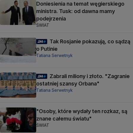
Doniesienia na temat węgierskiego
ministra. Tusk: od dawna mamy
podejrzenia
ŚWIAT
Tak Rosjanie pokazują, co sądzą
o Putinie
Tatiana Serwetnyk
Zabrali miliony i złoto. "Zagranie
ostatniej szansy Orbana"
Tatiana Serwetnyk
"Osoby, które wydały ten rozkaz, są
znane całemu światu"
ŚWIAT