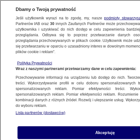
Dbamy o Twoją prywatność
Jeśli użytkownik wyrazi na to zgodę, my, nasze
podmioty stowarzys
Partnerów IAB oraz
30
innych Zaufanych Partnerów może przechowywa
użytkownika i uzyskiwać do nich dostęp w celu zapewnienia bardzi
przeglądania. Odbywa się to poprzez przetwarzanie danych os
przeglądania przechowywanych w plikach cookie. Użytkownik może udzie
KREML
się przetwarzaniu w oparciu o uzasadniony interes w dowolnym momencie
plików cookie i reklam”.
"Powszechne oburzenie" w Rosji.
CNN o "czarnych wdowach"
Polityka Prywatności
Wraz z naszymi partnerami przetwarzamy dane w celu zapewnienia:
ŚWIAT
Przechowywanie informacji na urządzeniu lub dostęp do nich. Tworzeni
treści. Wykorzystywanie profili w celu doboru spersonalizowanych tr
spersonalizowanych reklam. Pomiar efektywności treści. Wyko
Gwiazda MAGA odwiedziła
spersonalizowanych reklam. Pomiar efektywności reklam. Rozumienie o
Ukrainę. Teraz przyznaje: czuję się jak
kombinacji danych z różnych źródeł. Rozwój i ulepszanie usług. Wykor
do wyboru reklam.
kompletna kretynka
Lista partnerów (dostawców)
Monika Winiarska
Blisko 20 rosyjskich statków stanęło
Akceptuję
w ogniu