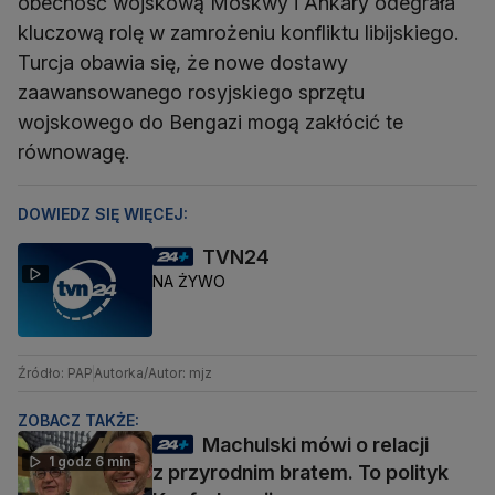
obecność wojskową Moskwy i Ankary odegrała
kluczową rolę w zamrożeniu konfliktu libijskiego.
Turcja obawia się, że nowe dostawy
zaawansowanego rosyjskiego sprzętu
wojskowego do Bengazi mogą zakłócić te
równowagę.
DOWIEDZ SIĘ WIĘCEJ:
TVN24
NA ŻYWO
Źródło: PAP
Autorka/Autor: mjz
ZOBACZ TAKŻE:
Machulski mówi o relacji
1 godz 6 min
z przyrodnim bratem. To polityk