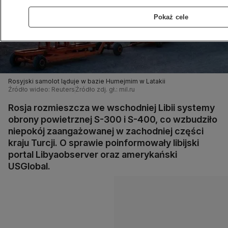
Pokaż cele
Rosyjski samolot ląduje w bazie Humejmim w Latakii
Źródło wideo: Reuters
Źródło zdj. gł.: mil.ru
Rosja rozmieszcza we wschodniej Libii systemy
obrony powietrznej S-300 i S-400, co wzbudziło
niepokój zaangażowanej w zachodniej części
kraju Turcji. O sprawie poinformowały libijski
portal Libyaobserver oraz amerykański
USGlobal.