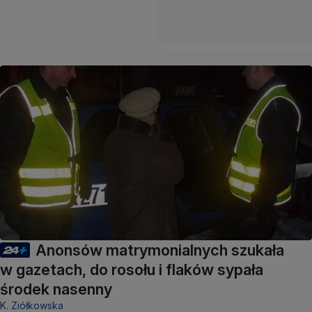
Anonsów matrymonialnych szukała
w gazetach, do rosołu i flaków sypała
środek nasenny
K. Ziółkowska