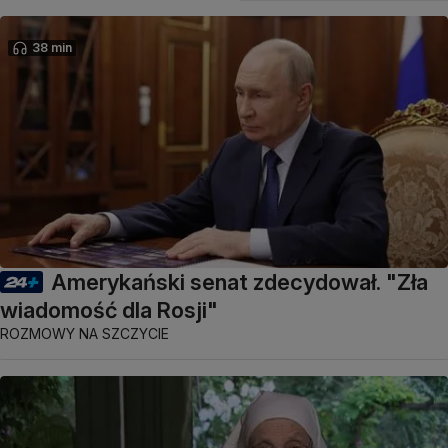
38 min
Amerykański senat zdecydował. "Zła
wiadomość dla Rosji"
ROZMOWY NA SZCZYCIE