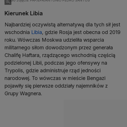
opuszczonym biurze w Damaszku
Źródło zdjęcia: PAP/EPA/ANTONIO PEDRO SANTOS
Kierunek Libia
Najbardziej oczywistą alternatywą dla tych sił jest
wschodnia
Libia
, gdzie Rosja jest obecna od 2019
roku. Wówczas Moskwa udzieliła wsparcia
militarnego siłom dowodzonym przez generała
Chalifę Haftara, rządzącego wschodnią częścią
podzielonej Libii, podczas jego ofensywy na
Trypolis, gdzie administruje rząd jedności
narodowej. To wówczas w mieście Bengazi
pojawiły się pierwsze oddziały najemników z
Grupy Wagnera.