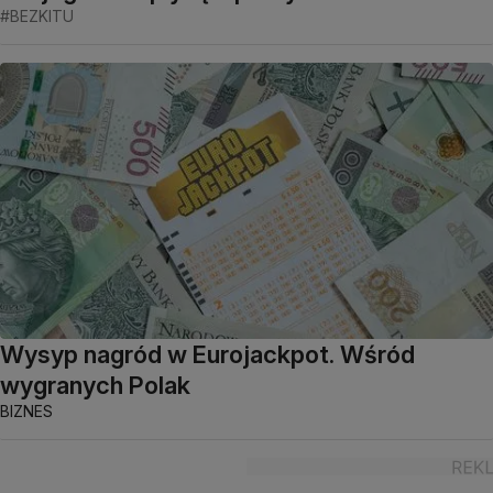
#BEZKITU
Wysyp nagród w Eurojackpot. Wśród
wygranych Polak
BIZNES