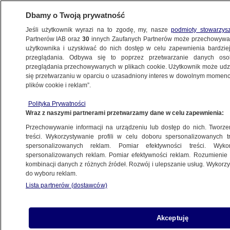
Dbamy o Twoją prywatność
Jeśli użytkownik wyrazi na to zgodę, my, nasze
podmioty stowarzys
Partnerów IAB oraz
30
innych Zaufanych Partnerów może przechowywa
użytkownika i uzyskiwać do nich dostęp w celu zapewnienia bardzi
przeglądania. Odbywa się to poprzez przetwarzanie danych os
przeglądania przechowywanych w plikach cookie. Użytkownik może udzie
ŚWIAT
się przetwarzaniu w oparciu o uzasadniony interes w dowolnym momencie
plików cookie i reklam”.
Wybrali kierunek. Rosja przenosi sprzęt
Polityka Prywatności
z baz w Syrii
Wraz z naszymi partnerami przetwarzamy dane w celu zapewnienia:
Przechowywanie informacji na urządzeniu lub dostęp do nich. Tworzeni
26.12.2024, 12:33
treści. Wykorzystywanie profili w celu doboru spersonalizowanych tr
spersonalizowanych reklam. Pomiar efektywności treści. Wyko
spersonalizowanych reklam. Pomiar efektywności reklam. Rozumienie o
Udostępnij
kombinacji danych z różnych źródeł. Rozwój i ulepszanie usług. Wykor
do wyboru reklam.
Lista partnerów (dostawców)
Akceptuję