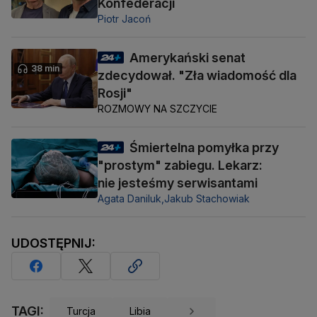
Konfederacji
Piotr Jacoń
Amerykański senat
38 min
zdecydował. "Zła wiadomość dla
Rosji"
ROZMOWY NA SZCZYCIE
Śmiertelna pomyłka przy
"prostym" zabiegu. Lekarz:
nie jesteśmy serwisantami
Agata Daniluk,
Jakub Stachowiak
UDOSTĘPNIJ:
TAGI:
Turcja
Libia