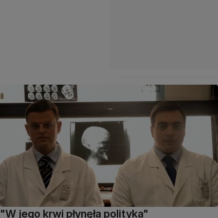
"W jego krwi płynęła polityka"