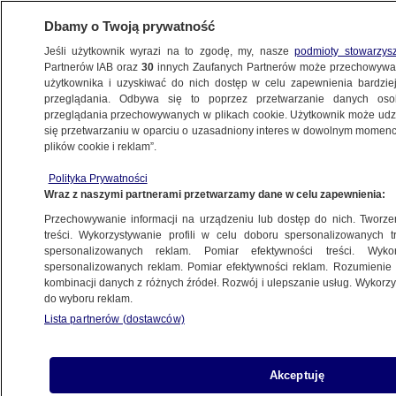
Dbamy o Twoją prywatność
Jeśli użytkownik wyrazi na to zgodę, my, nasze
podmioty stowarzys
Partnerów IAB oraz
30
innych Zaufanych Partnerów może przechowywa
użytkownika i uzyskiwać do nich dostęp w celu zapewnienia bardzi
przeglądania. Odbywa się to poprzez przetwarzanie danych os
przeglądania przechowywanych w plikach cookie. Użytkownik może udzie
ŚWIAT
się przetwarzaniu w oparciu o uzasadniony interes w dowolnym momencie
plików cookie i reklam”.
Korea Północna pokazała pierwszy "okręt
Polityka Prywatności
podwodny zdolny do taktycznego ataku
Wraz z naszymi partnerami przetwarzamy dane w celu zapewnienia:
jądrowego"
Przechowywanie informacji na urządzeniu lub dostęp do nich. Tworzeni
treści. Wykorzystywanie profili w celu doboru spersonalizowanych tr
8.09.2023, 11:06
spersonalizowanych reklam. Pomiar efektywności treści. Wyko
spersonalizowanych reklam. Pomiar efektywności reklam. Rozumienie o
kombinacji danych z różnych źródeł. Rozwój i ulepszanie usług. Wykor
Udostępnij
do wyboru reklam.
Lista partnerów (dostawców)
Korea Północna zaprezentowała swój pierwszy
"okręt podwodny zdolny do taktycznego ataku
jądrowego" - podały w piątek państwowe media
Akceptuję