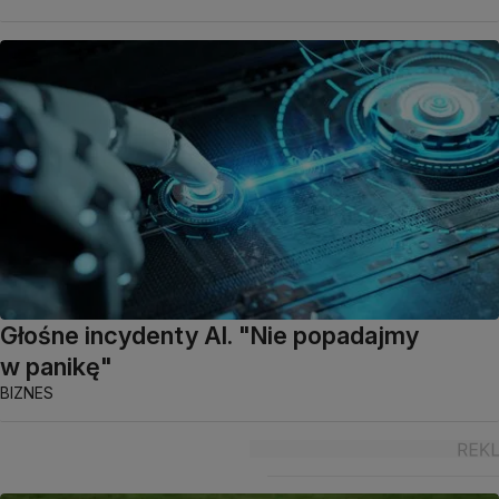
Głośne incydenty AI. "Nie popadajmy
w panikę"
BIZNES