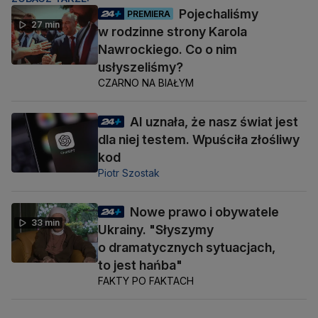
Pojechaliśmy
PREMIERA
27 min
w rodzinne strony Karola
Nawrockiego. Co o nim
usłyszeliśmy?
CZARNO NA BIAŁYM
AI uznała, że nasz świat jest
dla niej testem. Wpuściła złośliwy
kod
Piotr Szostak
Nowe prawo i obywatele
33 min
Ukrainy. "Słyszymy
o dramatycznych sytuacjach,
to jest hańba"
FAKTY PO FAKTACH