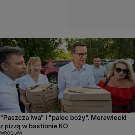
"Paszcza lwa" i "palec boży". Morawiecki
z pizzą w bastionie KO
WROCŁAW