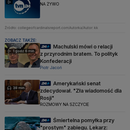
NA ŻYWO
Źródło: collegeofcardinalsreport.com
Autorka/Autor: kk
ZOBACZ TAKŻE:
Machulski mówi o relacji
1 godz 6 min
z przyrodnim bratem. To polityk
Konfederacji
Piotr Jacoń
Amerykański senat
38 min
zdecydował. "Zła wiadomość dla
Rosji"
ROZMOWY NA SZCZYCIE
Śmiertelna pomyłka przy
"prostym" zabiegu. Lekarz: