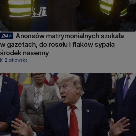
Anonsów matrymonialnych szukała
w gazetach, do rosołu i flaków sypała
środek nasenny
K. Ziółkowska