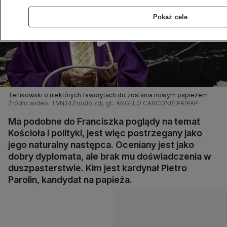
Pokaż cele
Terlikowski o niektórych faworytach do zostania nowym papieżem
Źródło wideo: TVN24
Źródło zdj. gł.: ANGELO CARCONI/EPA/PAP
Ma podobne do Franciszka poglądy na temat
Kościoła i polityki, jest więc postrzegany jako
jego naturalny następca. Oceniany jest jako
dobry dyplomata, ale brak mu doświadczenia w
duszpasterstwie. Kim jest kardynał Pietro
Parolin, kandydat na papieża.