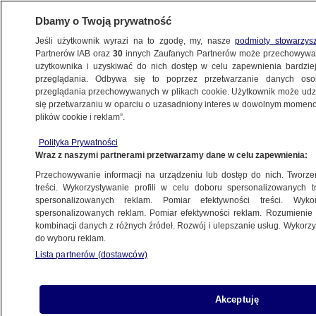
Dbamy o Twoją prywatność
Jeśli użytkownik wyrazi na to zgodę, my, nasze
podmioty stowarzys
Partnerów IAB oraz
30
innych Zaufanych Partnerów może przechowywa
użytkownika i uzyskiwać do nich dostęp w celu zapewnienia bardzi
przeglądania. Odbywa się to poprzez przetwarzanie danych os
przeglądania przechowywanych w plikach cookie. Użytkownik może udzie
ŚWIAT
się przetwarzaniu w oparciu o uzasadniony interes w dowolnym momencie
plików cookie i reklam”.
Kontrowersyjny dyplomata
Polityka Prywatności
bez doświadczenia duszpasterskiego. Kim
Wraz z naszymi partnerami przetwarzamy dane w celu zapewnienia:
jest Pietro Parolin
Przechowywanie informacji na urządzeniu lub dostęp do nich. Tworzeni
treści. Wykorzystywanie profili w celu doboru spersonalizowanych tr
23.04.2025, 18:36
spersonalizowanych reklam. Pomiar efektywności treści. Wyko
spersonalizowanych reklam. Pomiar efektywności reklam. Rozumienie o
kombinacji danych z różnych źródeł. Rozwój i ulepszanie usług. Wykor
Udostępnij
do wyboru reklam.
Lista partnerów (dostawców)
Akceptuję