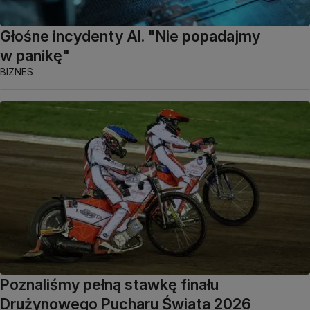
Głośne incydenty AI. "Nie popadajmy
w panikę"
BIZNES
Poznaliśmy pełną stawkę finału
Drużynowego Pucharu Świata 2026