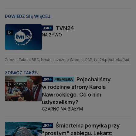
DOWIEDZ SIĘ WIĘCEJ:
TVN24
NA ŻYWO
Źródło: Zakon, BBC, Nastojaszczeje Wremia, PAP, tvn24.pl
Autorka/Autor:
ZOBACZ TAKŻE:
Pojechaliśmy
PREMIERA
27 min
w rodzinne strony Karola
Nawrockiego. Co o nim
usłyszeliśmy?
CZARNO NA BIAŁYM
Śmiertelna pomyłka przy
"prostym" zabiegu. Lekarz: