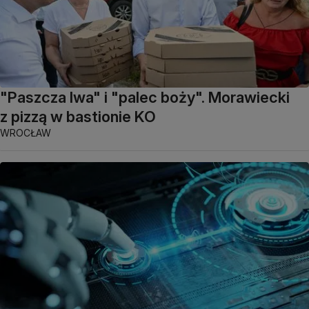
"Paszcza lwa" i "palec boży". Morawiecki
z pizzą w bastionie KO
WROCŁAW