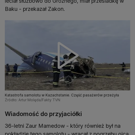
leciał służbowo do Groznego, miał przesiadkę w
Baku - przekazał Zakon.
Katastrofa samolotu w Kazachstanie. Część pasażerów przeżyła
Źródło: Artur Molęda/Fakty TVN
Wiadomość do przyjaciółki
36-letni Zaur Mamedow - który również był na
pokładzie tego samolotu - wracał z pogrzebu ojca