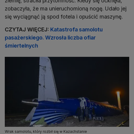
ziemię, straciła przytomność. Kiedy się ocknęła,
zobaczyła, że ma unieruchomioną nogę. Udało jej
się wyciągnąć ją spod fotela i opuścić maszynę.
CZYTAJ WIĘCEJ:
Katastrofa samolotu
pasażerskiego. Wzrosła liczba ofiar
śmiertelnych
Wrak samolotu, który rozbił się w Kazachstanie