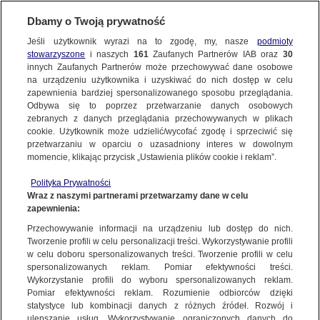
Dbamy o Twoją prywatność
SUBSKRYBUJ
Jeśli użytkownik wyrazi na to zgodę, my, nasze
podmioty
stowarzyszone
i naszych
161
Zaufanych Partnerów IAB oraz
30
ŚWIAT
innych Zaufanych Partnerów może przechowywać dane osobowe
na urządzeniu użytkownika i uzyskiwać do nich dostęp w celu
Gdyby nie pilot, "wszyscy byśmy zginęli".
zapewnienia bardziej spersonalizowanego sposobu przeglądania.
Ocaleli z katastrofy, wspominają
Odbywa się to poprzez przetwarzanie danych osobowych
zebranych z danych przeglądania przechowywanych w plikach
dramatyczne chwile
cookie. Użytkownik może udzielić/wycofać zgodę i sprzeciwić się
przetwarzaniu w oparciu o uzasadniony interes w dowolnym
26.12.2024, 08:02
momencie, klikając przycisk „Ustawienia plików cookie i reklam”.
Polityka Prywatności
Udostępnij
Wraz z naszymi partnerami przetwarzamy dane w celu
zapewnienia:
Samolot próbował wylądować dwa-trzy razy, ale
Przechowywanie informacji na urządzeniu lub dostęp do nich.
Tworzenie profili w celu personalizacji treści. Wykorzystywanie profili
nie udało mu się to - wspomniał Subchonkuł
w celu doboru spersonalizowanych treści. Tworzenie profili w celu
Rachimow, pasażer Embraera 190, który w środę
spersonalizowanych reklam. Pomiar efektywności treści.
rano rozbił się nieopodal miasta Aktau w
Wykorzystanie profili do wyboru spersonalizowanych reklam.
Kazachstanie. Subchonkuł ocenił, że gdyby nie
Pomiar efektywności reklam. Rozumienie odbiorców dzięki
statystyce lub kombinacji danych z różnych źródeł. Rozwój i
manewr pilota, "wszyscy byśmy zginęli". Zaur
ulepszanie usług. Wykorzystywanie ograniczonych danych do