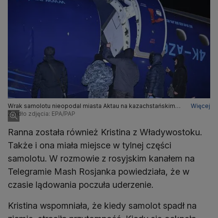
Wrak samolotu nieopodal miasta Aktau na kazachstańskim
Więcej
wybrzeżu Morza Kaspijskiego
Źródło zdjęcia: EPA/PAP
Ranna została również Kristina z Władywostoku.
Także i ona miała miejsce w tylnej części
samolotu. W rozmowie z rosyjskim kanałem na
Telegramie Mash Rosjanka powiedziała, że w
czasie lądowania poczuła uderzenie.
Kristina wspomniała, że kiedy samolot spadł na