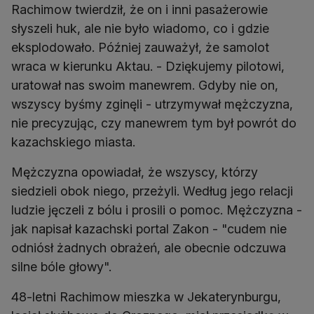
Rachimow twierdził, że on i inni pasażerowie
słyszeli huk, ale nie było wiadomo, co i gdzie
eksplodowało. Później zauważył, że samolot
wraca w kierunku Aktau. - Dziękujemy pilotowi,
uratował nas swoim manewrem. Gdyby nie on,
wszyscy byśmy zginęli - utrzymywał mężczyzna,
nie precyzując, czy manewrem tym był powrót do
kazachskiego miasta.
Mężczyzna opowiadał, że wszyscy, którzy
siedzieli obok niego, przeżyli. Według jego relacji
ludzie jęczeli z bólu i prosili o pomoc. Mężczyzna -
jak napisał kazachski portal Zakon - "cudem nie
odniósł żadnych obrażeń, ale obecnie odczuwa
silne bóle głowy".
48-letni Rachimow mieszka w Jekaterynburgu,