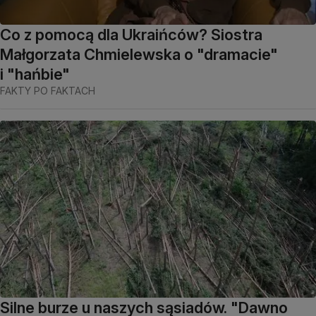
Co z pomocą dla Ukraińców? Siostra
Małgorzata Chmielewska o "dramacie"
i "hańbie"
FAKTY PO FAKTACH
Silne burze u naszych sąsiadów. "Dawno