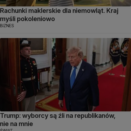
Rachunki maklerskie dla niemowląt. Kraj
myśli pokoleniowo
BIZNES
Trump: wyborcy są źli na republikanów,
nie na mnie
ŚWIAT