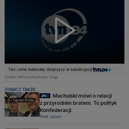
Ten i inne materiały obejrzysz w subskrypcji
Źródło: PAP
Autorka/Autor: fil/gp
ZOBACZ TAKŻE:
Machulski mówi o relacji
1 godz 6 min
z przyrodnim bratem. To polityk
Konfederacji
Piotr Jacoń