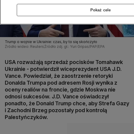
Pokaż cele
Trump o wojnie w Ukrainie: czas, by to się skończyło
Źródło wideo: Reuters
Źródło zdj. gł.: Yuri Gripas/PAP/EPA
USA rozważają sprzedaż pocisków Tomahawk
Ukrainie - potwierdził wiceprezydent USA J.D.
Vance. Powiedział, że zaostrzenie retoryki
Donalda Trumpa pod adresem Rosji wynika z
oceny realiów na froncie, gdzie Moskwa nie
odnosi sukcesów. J.D. Vance oświadczył
ponadto, że Donald Trump chce, aby Strefa Gazy
i Zachodni Brzeg pozostały pod kontrolą
Palestyńczyków.