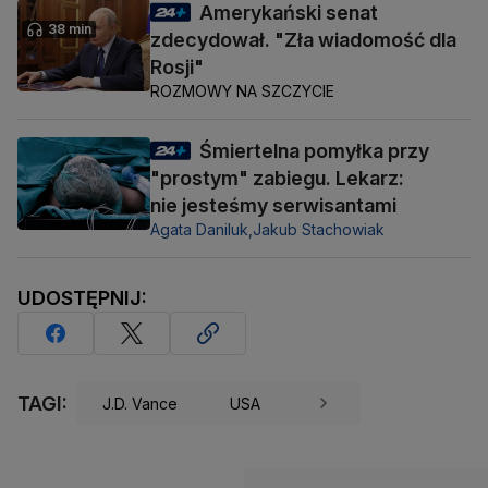
Amerykański senat
38 min
zdecydował. "Zła wiadomość dla
Rosji"
ROZMOWY NA SZCZYCIE
Śmiertelna pomyłka przy
"prostym" zabiegu. Lekarz:
nie jesteśmy serwisantami
Agata Daniluk,
Jakub Stachowiak
UDOSTĘPNIJ:
TAGI:
J.D. Vance
USA