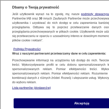
Dbamy o Twoją prywatność
Jeśli użytkownik wyrazi na to zgodę, my, nasze
podmioty stowarzys
Partnerów IAB oraz
30
innych Zaufanych Partnerów może przechowywa
użytkownika i uzyskiwać do nich dostęp w celu zapewnienia bardzi
przeglądania. Odbywa się to poprzez przetwarzanie danych os
przeglądania przechowywanych w plikach cookie. Użytkownik może udzie
ŚWIAT
się przetwarzaniu w oparciu o uzasadniony interes w dowolnym momencie
plików cookie i reklam”.
J.D. Vance: Rosja jest w impasie
Polityka Prywatności
Wraz z naszymi partnerami przetwarzamy dane w celu zapewnienia:
28.09.2025, 18:19
Przechowywanie informacji na urządzeniu lub dostęp do nich. Tworzeni
treści. Wykorzystywanie profili w celu doboru spersonalizowanych tr
Posłuchaj artykułu
spersonalizowanych reklam. Pomiar efektywności treści. Wyko
Czyta lektor AI
spersonalizowanych reklam. Pomiar efektywności reklam. Rozumienie o
kombinacji danych z różnych źródeł. Rozwój i ulepszanie usług. Wykor
do wyboru reklam.
Lista partnerów (dostawców)
Akceptuję