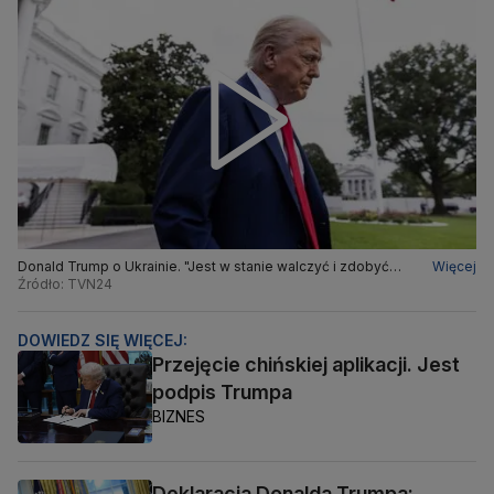
Donald Trump o Ukrainie. "Jest w stanie walczyć i zdobyć
Więcej
całą Ukrainę w jej pierwotnym kształcie"
Źródło: TVN24
DOWIEDZ SIĘ WIĘCEJ:
Przejęcie chińskiej aplikacji. Jest
podpis Trumpa
BIZNES
Deklaracja Donalda Trumpa: