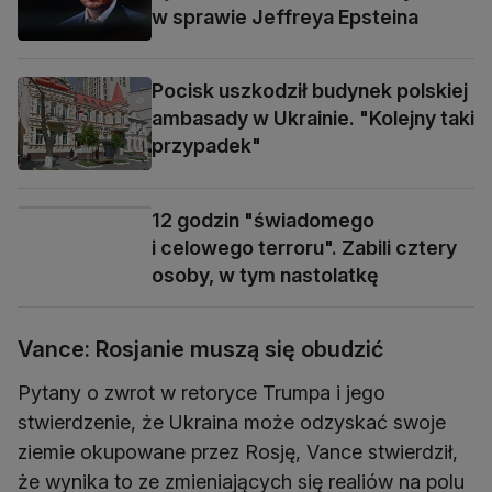
w sprawie Jeffreya Epsteina
Pocisk uszkodził budynek polskiej
ambasady w Ukrainie. "Kolejny taki
przypadek"
12 godzin "świadomego
i celowego terroru". Zabili cztery
osoby, w tym nastolatkę
Vance: Rosjanie muszą się obudzić
Pytany o zwrot w retoryce Trumpa i jego
stwierdzenie, że Ukraina może odzyskać swoje
ziemie okupowane przez Rosję, Vance stwierdził,
że wynika to ze zmieniających się realiów na polu