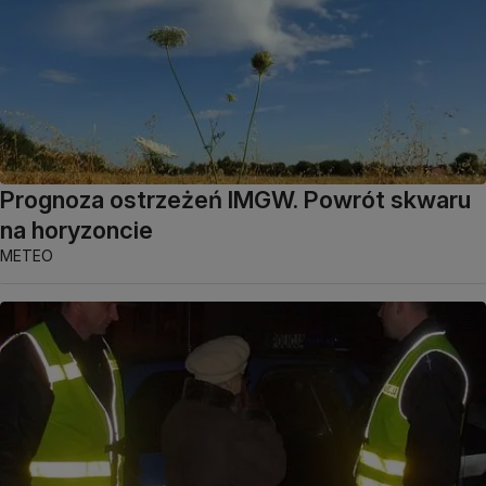
Prognoza ostrzeżeń IMGW. Powrót skwaru
na horyzoncie
METEO