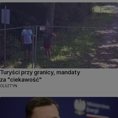
Turyści przy granicy, mandaty
za "ciekawość"
OLSZTYN