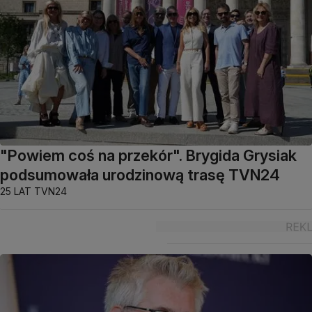
"Powiem coś na przekór". Brygida Grysiak
podsumowała urodzinową trasę TVN24
25 LAT TVN24