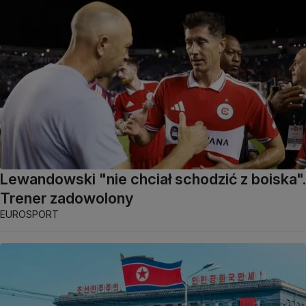
Lewandowski "nie chciał schodzić z boiska".
Trener zadowolony
EUROSPORT