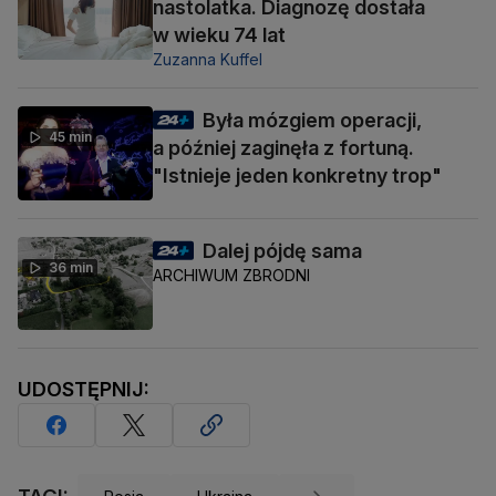
nastolatka. Diagnozę dostała
w wieku 74 lat
Zuzanna Kuffel
Była mózgiem operacji,
45 min
a później zaginęła z fortuną.
"Istnieje jeden konkretny trop"
Dalej pójdę sama
36 min
ARCHIWUM ZBRODNI
UDOSTĘPNIJ: