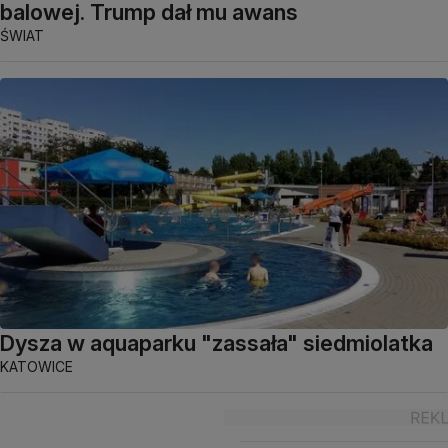
balowej. Trump dał mu awans
ŚWIAT
Dysza w aquaparku "zassała" siedmiolatka
KATOWICE