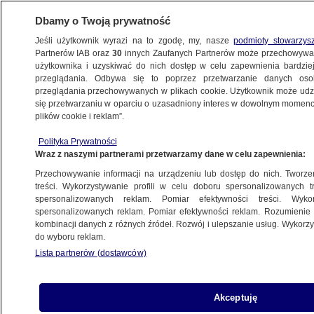
Dbamy o Twoją prywatność
Jeśli użytkownik wyrazi na to zgodę, my, nasze
podmioty stowarzys
Partnerów IAB oraz
30
innych Zaufanych Partnerów może przechowywa
użytkownika i uzyskiwać do nich dostęp w celu zapewnienia bardzi
przeglądania. Odbywa się to poprzez przetwarzanie danych os
przeglądania przechowywanych w plikach cookie. Użytkownik może udzie
ŚWIAT
się przetwarzaniu w oparciu o uzasadniony interes w dowolnym momencie
plików cookie i reklam”.
Izrael rozważa dostarczenie Ukrainie
Polityka Prywatności
systemów wczesnego ostrzegania
Wraz z naszymi partnerami przetwarzamy dane w celu zapewnienia:
przed dronami i rakietami
Przechowywanie informacji na urządzeniu lub dostęp do nich. Tworzeni
treści. Wykorzystywanie profili w celu doboru spersonalizowanych tr
19.10.2022, 18:33
spersonalizowanych reklam. Pomiar efektywności treści. Wyko
spersonalizowanych reklam. Pomiar efektywności reklam. Rozumienie o
kombinacji danych z różnych źródeł. Rozwój i ulepszanie usług. Wykor
Udostępnij
do wyboru reklam.
Lista partnerów (dostawców)
Izrael rozważa pomoc Ukrainie w stworzeniu
systemów wczesnego ostrzegania przed
dronami i pociskami rakietowymi - poinformował
Akceptuję