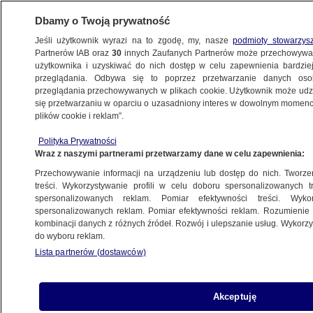
Dbamy o Twoją prywatność
Jeśli użytkownik wyrazi na to zgodę, my, nasze
podmioty stowarzys
Partnerów IAB oraz
30
innych Zaufanych Partnerów może przechowywa
użytkownika i uzyskiwać do nich dostęp w celu zapewnienia bardzi
przeglądania. Odbywa się to poprzez przetwarzanie danych os
przeglądania przechowywanych w plikach cookie. Użytkownik może udzie
ŚWIAT
się przetwarzaniu w oparciu o uzasadniony interes w dowolnym momencie
plików cookie i reklam”.
"Nie będziecie bezpieczni od zalewu
Polityka Prywatności
narkotyków, uchodźców i terroryzmu".
Wraz z naszymi partnerami przetwarzamy dane w celu zapewnienia:
Prezydent Iranu ostrzega USA
Przechowywanie informacji na urządzeniu lub dostęp do nich. Tworzeni
treści. Wykorzystywanie profili w celu doboru spersonalizowanych tr
8.12.2018, 12:25
spersonalizowanych reklam. Pomiar efektywności treści. Wyko
spersonalizowanych reklam. Pomiar efektywności reklam. Rozumienie o
kombinacji danych z różnych źródeł. Rozwój i ulepszanie usług. Wykor
Udostępnij
do wyboru reklam.
Lista partnerów (dostawców)
Akceptuję