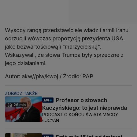
Wysocy rangą przedstawiciele władz i armii Iranu
odrzucili wówczas propozycję prezydenta USA
jako bezwartościową i "marzycielską".
Wskazywali, że słowa Trumpa były sprzeczne z
jego działaniami.
Autor: akw//plw/kwoj / Źródło: PAP
ZOBACZ TAKŻE:
Profesor o słowach
26 min
Kaczyńskiego: to jest nieprawda
PODCAST O KOŃCU ŚWIATA MAGDY
ŁUCYAN