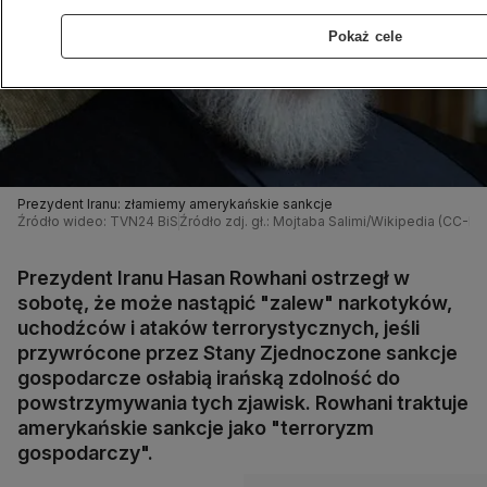
Pokaż cele
Prezydent Iranu: złamiemy amerykańskie sankcje
Źródło wideo: TVN24 BiS
Źródło zdj. gł.: Mojtaba Salimi/Wikipedia (CC-B
Prezydent Iranu Hasan Rowhani ostrzegł w
sobotę, że może nastąpić "zalew" narkotyków,
uchodźców i ataków terrorystycznych, jeśli
przywrócone przez Stany Zjednoczone sankcje
gospodarcze osłabią irańską zdolność do
powstrzymywania tych zjawisk. Rowhani traktuje
amerykańskie sankcje jako "terroryzm
gospodarczy".