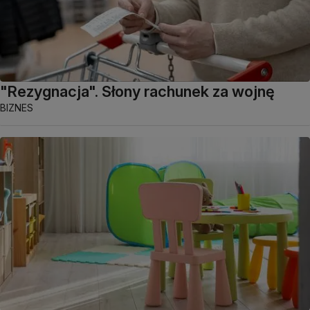
"Rezygnacja". Słony rachunek za wojnę
BIZNES