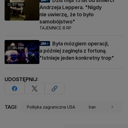
Dziś mija 15 lat od śmierci
57 min
Andrzeja Leppera. "Nigdy
nie uwierzę, że to było
samobójstwo"
TAJEMNICE III RP
Była mózgiem operacji,
45 min
a później zaginęła z fortuną.
"Istnieje jeden konkretny trop"
UDOSTĘPNIJ:
TAGI:
Polityka zagraniczna USA
Iran