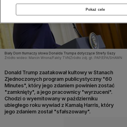
Pokaż cele
Biały Dom tłumaczy słowa Donalda Trumpa dotyczące Strefy Gazy
Źródło wideo: Marcin Wrona/Fakty TVN
Źródło zdj. gł.: PAP/EPA/SHAWN 
Donald Trump zaatakował kultowy w Stanach
Zjednoczonych program publicystyczny "60
Minutes", który jego zdaniem powinien zostać
"zamknięty", a jego pracownicy "wyrzuceni".
Chodzi o wyemitowany w październiku
ubiegłego roku wywiad z Kamalą Harris, który
jego zdaniem został "sfałszowany".