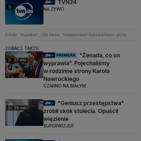
TVN24
NA ŻYWO
Źródło: "Guardian", CBS News, "Independent"
Autorka/Autor: jjk//az
ZOBACZ TAKŻE:
"Żenada, co on
PREMIERA
27 min
wyprawia". Pojechaliśmy
w rodzinne strony Karola
Nawrockiego
CZARNO NA BIAŁYM
"Geniusz przestępstwa"
28 min
zrobił skok stulecia. Opuścił
więzienie
SUPERWIZJER