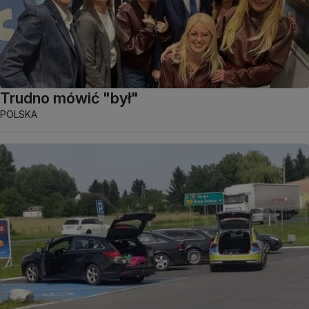
Trudno mówić "był"
POLSKA