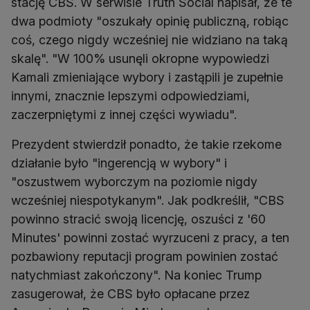
stację CBS. W serwisie Truth Social napisał, że te
dwa podmioty "oszukały opinię publiczną, robiąc
coś, czego nigdy wcześniej nie widziano na taką
skalę". "W 100% usunęli okropne wypowiedzi
Kamali zmieniające wybory i zastąpili je zupełnie
innymi, znacznie lepszymi odpowiedziami,
zaczerpniętymi z innej części wywiadu".
Prezydent stwierdził ponadto, że takie rzekome
działanie było "ingerencją w wybory" i
"oszustwem wyborczym na poziomie nigdy
wcześniej niespotykanym". Jak podkreślił, "CBS
powinno stracić swoją licencję, oszuści z '60
Minutes' powinni zostać wyrzuceni z pracy, a ten
pozbawiony reputacji program powinien zostać
natychmiast zakończony". Na koniec Trump
zasugerował, że CBS było opłacane przez