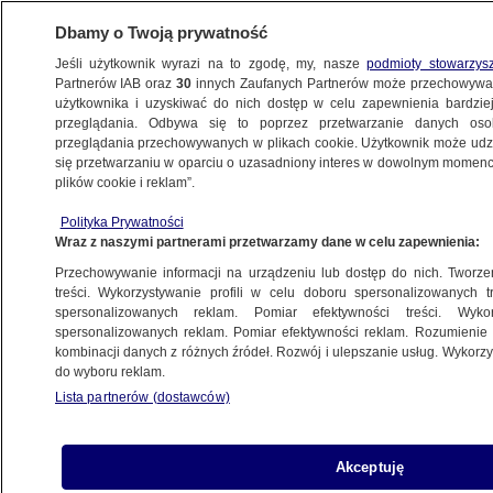
Dbamy o Twoją prywatność
Jeśli użytkownik wyrazi na to zgodę, my, nasze
podmioty stowarzys
Partnerów IAB oraz
30
innych Zaufanych Partnerów może przechowywa
użytkownika i uzyskiwać do nich dostęp w celu zapewnienia bardzi
przeglądania. Odbywa się to poprzez przetwarzanie danych os
przeglądania przechowywanych w plikach cookie. Użytkownik może udzie
ŚWIAT
się przetwarzaniu w oparciu o uzasadniony interes w dowolnym momencie
plików cookie i reklam”.
Trump wzywa do "zamknięcia" kultowego
Polityka Prywatności
programu telewizyjnego i "wyrzucenia
Wraz z naszymi partnerami przetwarzamy dane w celu zapewnienia:
z pracy" dziennikarzy
Przechowywanie informacji na urządzeniu lub dostęp do nich. Tworzeni
treści. Wykorzystywanie profili w celu doboru spersonalizowanych tr
7.02.2025, 15:08
spersonalizowanych reklam. Pomiar efektywności treści. Wyko
spersonalizowanych reklam. Pomiar efektywności reklam. Rozumienie o
kombinacji danych z różnych źródeł. Rozwój i ulepszanie usług. Wykor
Udostępnij
do wyboru reklam.
Lista partnerów (dostawców)
Akceptuję