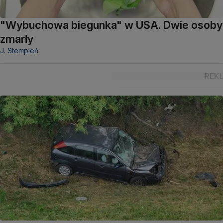
"Wybuchowa biegunka" w USA. Dwie osoby
zmarły
J. Stempień