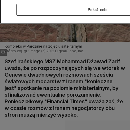
Pokaż cele
Kompleks w Parczinie na zdjęciu satelitarnym
Źródło zdj. gł.: Image (c) 2012 DigitalGlobe, Inc.
Szef irańskiego MSZ Mohammad Dżawad Zarif
uważa, że po rozpoczynających się we wtorek w
Genewie dwudniowych rozmowach sześciu
światowych mocarstw z Iranem "konieczne
jest" spotkanie na poziomie ministerialnym, by
sfinalizować ewentualne porozumienie.
Poniedziałkowy "Financial Times" uważa zaś, że
w czasie rozmów z Iranem negocjatorzy obu
stron muszą mierzyć wysoko.