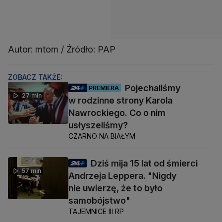
Autor: mtom / Źródło: PAP
ZOBACZ TAKŻE:
Pojechaliśmy
PREMIERA
27 min
w rodzinne strony Karola
Nawrockiego. Co o nim
usłyszeliśmy?
CZARNO NA BIAŁYM
Dziś mija 15 lat od śmierci
57 min
Andrzeja Leppera. "Nigdy
nie uwierzę, że to było
samobójstwo"
TAJEMNICE III RP