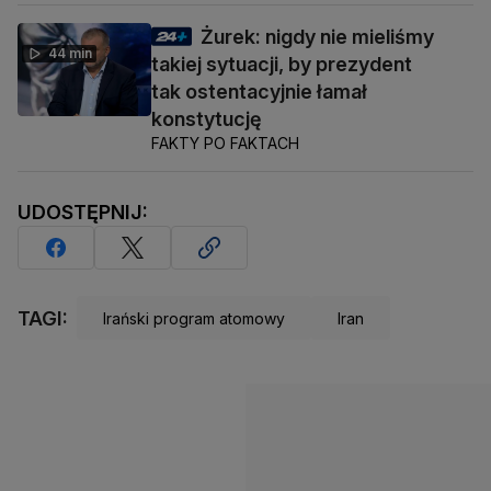
Żurek: nigdy nie mieliśmy
44 min
takiej sytuacji, by prezydent
tak ostentacyjnie łamał
konstytucję
FAKTY PO FAKTACH
UDOSTĘPNIJ:
TAGI:
Irański program atomowy
Iran