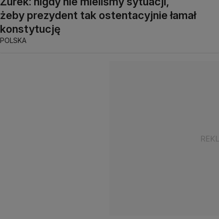
Żurek: nigdy nie mieliśmy sytuacji,
żeby prezydent tak ostentacyjnie łamał
konstytucję
POLSKA