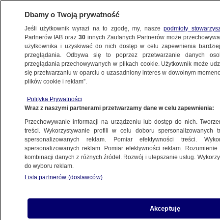
Dbamy o Twoją prywatność
Jeśli użytkownik wyrazi na to zgodę, my, nasze
podmioty stowarzys
Partnerów IAB oraz
30
innych Zaufanych Partnerów może przechowywa
użytkownika i uzyskiwać do nich dostęp w celu zapewnienia bardzi
przeglądania. Odbywa się to poprzez przetwarzanie danych os
przeglądania przechowywanych w plikach cookie. Użytkownik może udzie
ŚWIAT
się przetwarzaniu w oparciu o uzasadniony interes w dowolnym momencie
plików cookie i reklam”.
Czy w Teheranie "zamieszkał nowy duch
Polityka Prywatności
kompromisu"?
Wraz z naszymi partnerami przetwarzamy dane w celu zapewnienia:
Przechowywanie informacji na urządzeniu lub dostęp do nich. Tworzeni
14.10.2013, 10:55
Aktualizacja:
14.10.2013, 11:08
treści. Wykorzystywanie profili w celu doboru spersonalizowanych tr
spersonalizowanych reklam. Pomiar efektywności treści. Wyko
spersonalizowanych reklam. Pomiar efektywności reklam. Rozumienie o
Udostępnij
kombinacji danych z różnych źródeł. Rozwój i ulepszanie usług. Wykor
do wyboru reklam.
Lista partnerów (dostawców)
Akceptuję