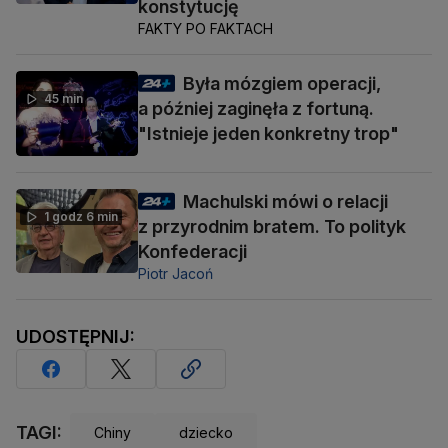
konstytucję
FAKTY PO FAKTACH
Była mózgiem operacji,
45 min
a później zaginęła z fortuną.
"Istnieje jeden konkretny trop"
Machulski mówi o relacji
1 godz 6 min
z przyrodnim bratem. To polityk
Konfederacji
Piotr Jacoń
UDOSTĘPNIJ:
TAGI:
Chiny
dziecko