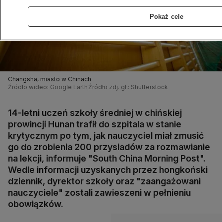
Pokaż cele
Changsha, miasto w Chinach
Źródło wideo: Google Earth
Źródło zdj. gł.: Shutterstock
14-letni uczeń szkoły średniej w chińskiej
prowincji Hunan trafił do szpitala w stanie
krytycznym po tym, jak nauczyciel miał zmusić
go do zrobienia 200 przysiadów za rozmawianie
na lekcji, informuje "South China Morning Post".
Wedle informacji uzyskanych przez hongkoński
dziennik, dyrektor szkoły oraz "zaangażowani
nauczyciele" zostali zawieszeni w pełnieniu
obowiązków.