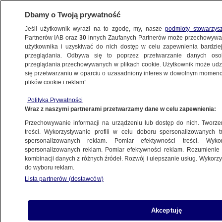
Dbamy o Twoją prywatność
Jeśli użytkownik wyrazi na to zgodę, my, nasze
podmioty stowarzys
Partnerów IAB oraz
30
innych Zaufanych Partnerów może przechowywa
użytkownika i uzyskiwać do nich dostęp w celu zapewnienia bardzi
przeglądania. Odbywa się to poprzez przetwarzanie danych os
przeglądania przechowywanych w plikach cookie. Użytkownik może udzie
ŚWIAT
się przetwarzaniu w oparciu o uzasadniony interes w dowolnym momencie
plików cookie i reklam”.
200 przysiadów za rozmawianie na lekcji.
Polityka Prywatności
Uczeń w szpitalu w stanie krytycznym
Wraz z naszymi partnerami przetwarzamy dane w celu zapewnienia:
Przechowywanie informacji na urządzeniu lub dostęp do nich. Tworzeni
2.10.2023, 17:18
treści. Wykorzystywanie profili w celu doboru spersonalizowanych tr
spersonalizowanych reklam. Pomiar efektywności treści. Wyko
spersonalizowanych reklam. Pomiar efektywności reklam. Rozumienie o
Udostępnij
kombinacji danych z różnych źródeł. Rozwój i ulepszanie usług. Wykor
do wyboru reklam.
Lista partnerów (dostawców)
Akceptuję