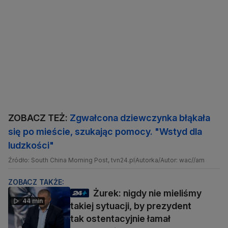
ZOBACZ TEŻ:
Zgwałcona dziewczynka błąkała
się po mieście, szukając pomocy. "Wstyd dla
ludzkości"
Źródło: South China Morning Post, tvn24.pl
Autorka/Autor: wac//am
ZOBACZ TAKŻE:
Żurek: nigdy nie mieliśmy
44 min
takiej sytuacji, by prezydent
tak ostentacyjnie łamał