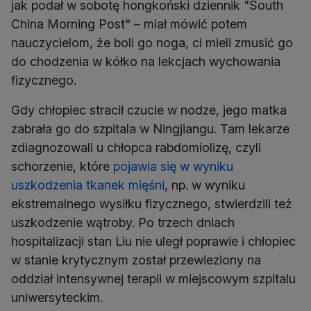
jak podał w sobotę hongkoński dziennik "South
China Morning Post" – miał mówić potem
nauczycielom, że boli go noga, ci mieli zmusić go
do chodzenia w kółko na lekcjach wychowania
fizycznego.
Gdy chłopiec stracił czucie w nodze, jego matka
zabrała go do szpitala w Ningjiangu. Tam lekarze
zdiagnozowali u chłopca rabdomiolizę, czyli
schorzenie, które
pojawia się w wyniku
uszkodzenia tkanek mięśni
, np. w wyniku
ekstremalnego wysiłku fizycznego, stwierdzili też
uszkodzenie wątroby. Po trzech dniach
hospitalizacji stan Liu nie uległ poprawie i chłopiec
w stanie krytycznym został przewieziony na
oddział intensywnej terapii w miejscowym szpitalu
uniwersyteckim.