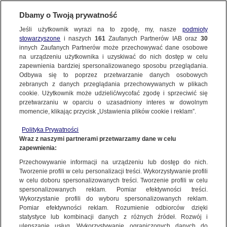
Dbamy o Twoją prywatność
SUBSKRYBUJ
Jeśli użytkownik wyrazi na to zgodę, my, nasze
podmioty
stowarzyszone
i naszych
161
Zaufanych Partnerów IAB oraz
30
ŚWIAT
innych Zaufanych Partnerów może przechowywać dane osobowe
na urządzeniu użytkownika i uzyskiwać do nich dostęp w celu
Joe Biden: przywódca Al-Kaidy zabity
zapewnienia bardziej spersonalizowanego sposobu przeglądania.
w Kabulu
Odbywa się to poprzez przetwarzanie danych osobowych
zebranych z danych przeglądania przechowywanych w plikach
cookie. Użytkownik może udzielić/wycofać zgodę i sprzeciwić się
2.08.2022, 02:20
przetwarzaniu w oparciu o uzasadniony interes w dowolnym
momencie, klikając przycisk „Ustawienia plików cookie i reklam”.
Udostępnij
Polityka Prywatności
Wraz z naszymi partnerami przetwarzamy dane w celu
Prezydent USA Joe Biden poinformował, że w
zapewnienia:
nocy z soboty na niedzielę zabity został w
Przechowywanie informacji na urządzeniu lub dostęp do nich.
stolicy Afganistanu, Kabulu, przywódca Al-Kaidy
Tworzenie profili w celu personalizacji treści. Wykorzystywanie profili
w celu doboru spersonalizowanych treści. Tworzenie profili w celu
Ajman al-Zawahiri. - Sprawiedliwości stało się
spersonalizowanych reklam. Pomiar efektywności treści.
zadość - powiedział Biden. Zawahiri był bliskim
Wykorzystanie profili do wyboru spersonalizowanych reklam.
współpracownikiem Osamy bin Ladena, jednym
Pomiar efektywności reklam. Rozumienie odbiorców dzięki
ze współorganizatorów ataku na World Trade
statystyce lub kombinacji danych z różnych źródeł. Rozwój i
ulepszanie usług. Wykorzystywanie ograniczonych danych do