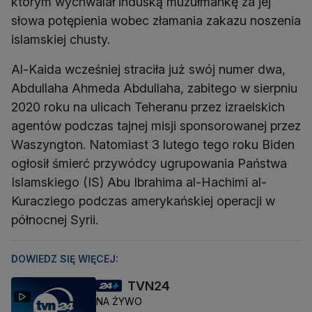
którym wychwalał induską muzułmankę za jej
słowa potępienia wobec złamania zakazu noszenia
islamskiej chusty.
Al-Kaida wcześniej straciła już swój numer dwa,
Abdullaha Ahmeda Abdullaha, zabitego w sierpniu
2020 roku na ulicach Teheranu przez izraelskich
agentów podczas tajnej misji sponsorowanej przez
Waszyngton. Natomiast 3 lutego tego roku Biden
ogłosił śmierć przywódcy ugrupowania Państwa
Islamskiego (IS) Abu Ibrahima al-Hachimi al-
Kuracziego podczas amerykańskiej operacji w
północnej Syrii.
DOWIEDZ SIĘ WIĘCEJ:
TVN24
NA ŻYWO