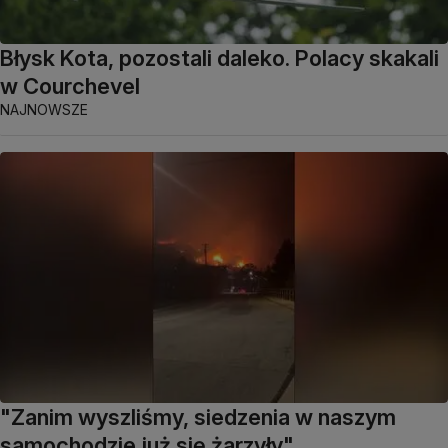
Błysk Kota, pozostali daleko. Polacy skakali
w Courchevel
NAJNOWSZE
"Zanim wyszliśmy, siedzenia w naszym
samochodzie już się żarzyły"