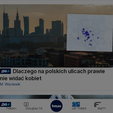
Dlaczego na polskich ulicach prawie
nie widać kobiet
M. Wacławik
TVN24+
OGLĄDAJ TV
LAT TVN24
FAKTY