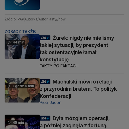
Źródło: PAP
Autorka/Autor: asty//now
ZOBACZ TAKŻE:
Żurek: nigdy nie mieliśmy
44 min
takiej sytuacji, by prezydent
tak ostentacyjnie łamał
konstytucję
FAKTY PO FAKTACH
Machulski mówi o relacji
1 godz 6 min
z przyrodnim bratem. To polityk
Konfederacji
Piotr Jacoń
Była mózgiem operacji,
45 min
a później zaginęła z fortuną.