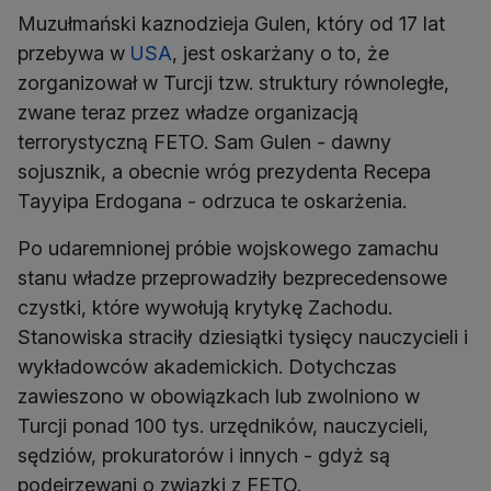
Muzułmański kaznodzieja Gulen, który od 17 lat
przebywa w
USA
, jest oskarżany o to, że
zorganizował w Turcji tzw. struktury równoległe,
zwane teraz przez władze organizacją
terrorystyczną FETO. Sam Gulen - dawny
sojusznik, a obecnie wróg prezydenta Recepa
Tayyipa Erdogana - odrzuca te oskarżenia.
Po udaremnionej próbie wojskowego zamachu
stanu władze przeprowadziły bezprecedensowe
czystki, które wywołują krytykę Zachodu.
Stanowiska straciły dziesiątki tysięcy nauczycieli i
wykładowców akademickich. Dotychczas
zawieszono w obowiązkach lub zwolniono w
Turcji ponad 100 tys. urzędników, nauczycieli,
sędziów, prokuratorów i innych - gdyż są
podejrzewani o związki z FETO.