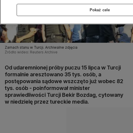
Pokaż cele
Zamach stanu w Turcji. Archiwalne zdjęcia
Źródło wideo: Reuters Archive
Od udaremnionej próby puczu 15 lipca w Turcji
formalnie aresztowano 35 tys. osób, a
postępowania sądowe wszczęto już wobec 82
tys. osób - poinformował minister
sprawiedliwości Turcji Bekir Bozdag, cytowany
w niedzielę przez tureckie media.