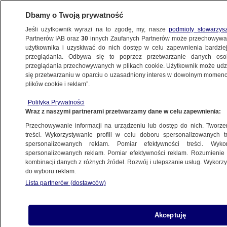
Dbamy o Twoją prywatność
Jeśli użytkownik wyrazi na to zgodę, my, nasze
podmioty stowarzys
Partnerów IAB oraz
30
innych Zaufanych Partnerów może przechowywa
użytkownika i uzyskiwać do nich dostęp w celu zapewnienia bardzi
przeglądania. Odbywa się to poprzez przetwarzanie danych os
przeglądania przechowywanych w plikach cookie. Użytkownik może udzie
ŚWIAT
się przetwarzaniu w oparciu o uzasadniony interes w dowolnym momencie
plików cookie i reklam”.
35 tys. aresztowanych, 82 tys. procesów.
Polityka Prywatności
Bilans nieudanego puczu
Wraz z naszymi partnerami przetwarzamy dane w celu zapewnienia:
Przechowywanie informacji na urządzeniu lub dostęp do nich. Tworzeni
23.10.2016, 11:51
treści. Wykorzystywanie profili w celu doboru spersonalizowanych tr
spersonalizowanych reklam. Pomiar efektywności treści. Wyko
spersonalizowanych reklam. Pomiar efektywności reklam. Rozumienie o
Udostępnij
kombinacji danych z różnych źródeł. Rozwój i ulepszanie usług. Wykor
do wyboru reklam.
Lista partnerów (dostawców)
Akceptuję