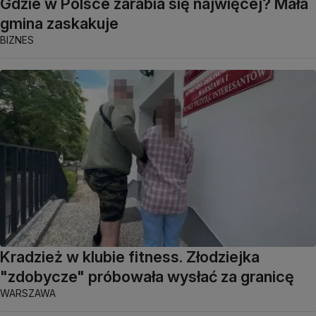
Gdzie w Polsce zarabia się najwięcej? Mała
gmina zaskakuje
BIZNES
Kradzież w klubie fitness. Złodziejka
"zdobycze" próbowała wysłać za granicę
WARSZAWA