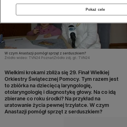
Pokaż cele
W czym Anastazji pomógł sprzęt z serduszkiem?
Źródło wideo: TVN24 Poznań
Źródło zdj. gł.: TVN24
Wielkimi krokami zbliża się 29. Finał Wielkiej
Orkiestry Świątecznej Pomocy. Tym razem jest
to zbiórka na dziecięcą laryngologię,
otolaryngologię i diagnostykę głowy. Na co idą
zbierane co roku środki? Na przykład na
uratowanie życia pewnej trzylatce. W czym
Anastazji pomógł sprzęt z serduszkiem?