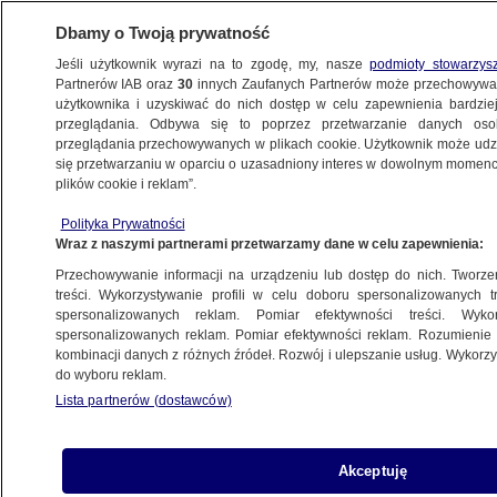
Dbamy o Twoją prywatność
Jeśli użytkownik wyrazi na to zgodę, my, nasze
podmioty stowarzys
Partnerów IAB oraz
30
innych Zaufanych Partnerów może przechowywa
użytkownika i uzyskiwać do nich dostęp w celu zapewnienia bardzi
przeglądania. Odbywa się to poprzez przetwarzanie danych os
przeglądania przechowywanych w plikach cookie. Użytkownik może udzie
POZNAŃ
się przetwarzaniu w oparciu o uzasadniony interes w dowolnym momencie
plików cookie i reklam”.
Anastazja urodziła się z wadą serca.
Polityka Prywatności
Od pierwszych chwil jej życie ratował
Wraz z naszymi partnerami przetwarzamy dane w celu zapewnienia:
sprzęt od WOŚP
Przechowywanie informacji na urządzeniu lub dostęp do nich. Tworzeni
treści. Wykorzystywanie profili w celu doboru spersonalizowanych tr
28.01.2021, 16:17
spersonalizowanych reklam. Pomiar efektywności treści. Wyko
spersonalizowanych reklam. Pomiar efektywności reklam. Rozumienie o
kombinacji danych z różnych źródeł. Rozwój i ulepszanie usług. Wykor
Udostępnij
do wyboru reklam.
Lista partnerów (dostawców)
Akceptuję