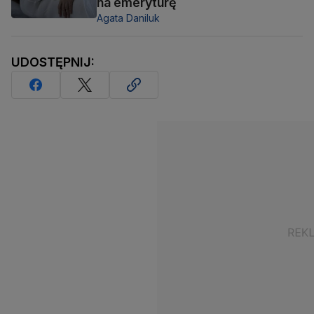
na emeryturę
Agata Daniluk
UDOSTĘPNIJ: