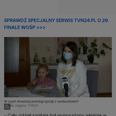
SPRAWDŹ SPECJALNY SERWIS TVN24.PL O 29.
FINALE WOŚP >>>
W czym Anastazji pomógł sprzęt z serduszkiem?
Źródło zdjęcia: TVN24
- Cały odział szpitala był wyposażony właśnie w