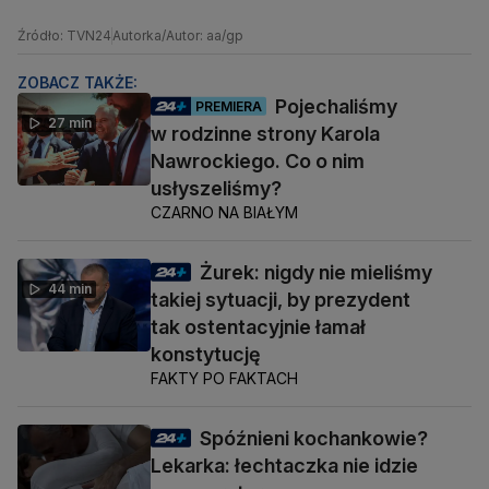
Źródło: TVN24
Autorka/Autor: aa/gp
ZOBACZ TAKŻE:
Pojechaliśmy
PREMIERA
27 min
w rodzinne strony Karola
Nawrockiego. Co o nim
usłyszeliśmy?
CZARNO NA BIAŁYM
Żurek: nigdy nie mieliśmy
44 min
takiej sytuacji, by prezydent
tak ostentacyjnie łamał
konstytucję
FAKTY PO FAKTACH
Spóźnieni kochankowie?
Lekarka: łechtaczka nie idzie