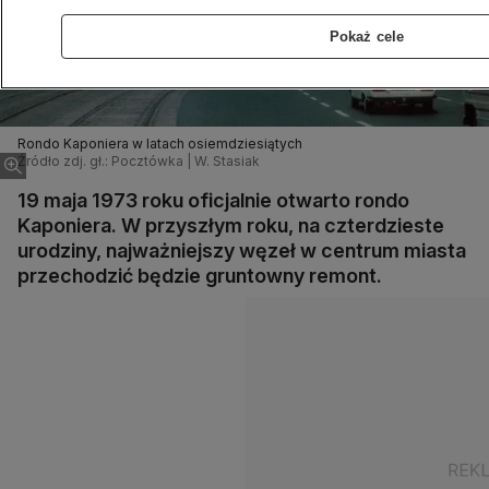
Pokaż cele
Rondo Kaponiera w latach osiemdziesiątych
Źródło zdj. gł.: Pocztówka | W. Stasiak
19 maja 1973 roku oficjalnie otwarto rondo
Kaponiera. W przyszłym roku, na czterdzieste
urodziny, najważniejszy węzeł w centrum miasta
przechodzić będzie gruntowny remont.