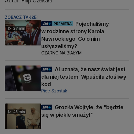
Autor: Filip Czekała
ZOBACZ TAKŻE:
Pojechaliśmy
PREMIERA
27 min
w rodzinne strony Karola
Nawrockiego. Co o nim
usłyszeliśmy?
CZARNO NA BIAŁYM
AI uznała, że nasz świat jest
dla niej testem. Wpuściła złośliwy
kod
Piotr Szostak
Groziła Wojtyle, że "będzie
45 min
się w piekle smażył"