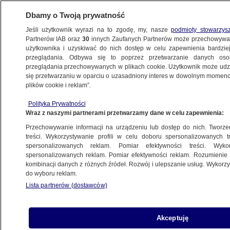
Dbamy o Twoją prywatność
Jeśli użytkownik wyrazi na to zgodę, my, nasze
podmioty stowarzys
Partnerów IAB oraz
30
innych Zaufanych Partnerów może przechowywa
użytkownika i uzyskiwać do nich dostęp w celu zapewnienia bardzi
przeglądania. Odbywa się to poprzez przetwarzanie danych os
przeglądania przechowywanych w plikach cookie. Użytkownik może udzie
POZNAŃ
się przetwarzaniu w oparciu o uzasadniony interes w dowolnym momencie
plików cookie i reklam”.
Urodziny słynnego ronda
Polityka Prywatności
Wraz z naszymi partnerami przetwarzamy dane w celu zapewnienia:
19.05.2012, 17:12
Przechowywanie informacji na urządzeniu lub dostęp do nich. Tworzeni
treści. Wykorzystywanie profili w celu doboru spersonalizowanych tr
Udostępnij
spersonalizowanych reklam. Pomiar efektywności treści. Wyko
spersonalizowanych reklam. Pomiar efektywności reklam. Rozumienie o
kombinacji danych z różnych źródeł. Rozwój i ulepszanie usług. Wykor
do wyboru reklam.
Lista partnerów (dostawców)
Akceptuję