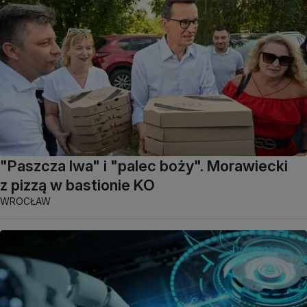
"Paszcza lwa" i "palec boży". Morawiecki
z pizzą w bastionie KO
WROCŁAW