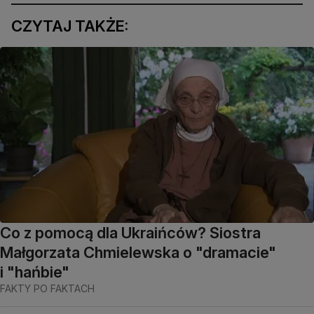
CZYTAJ TAKŻE:
Co z pomocą dla Ukraińców? Siostra
Małgorzata Chmielewska o "dramacie"
i "hańbie"
FAKTY PO FAKTACH