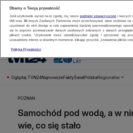
Dbamy o Twoją prywatność
Jeśli użytkownik wyrazi na to zgodę, my, nasze
podmioty stowarzyszone
i naszych
IAB oraz
30
innych Zaufanych Partnerów może przechowywać dane osobowe na ur
uzyskiwać do nich dostęp w celu zapewnienia bardziej spersonalizowanego sposo
się to poprzez przetwarzanie danych osobowych zebranych z danych przegląd
plikach cookie. Użytkownik może udzielić/wycofać zgodę i sprzeciwić się pr
uzasadniony interes w dowolnym momencie, klikając przycisk „Ustawienia plików cook
Polityka Prywatności
Oglądaj TVN24
Najnowsze
Fakty
Świat
Polska
Regionalne
POZNAŃ
Samochód pod wodą, a w nim
wie, co się stało