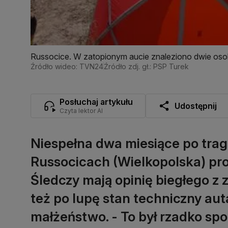
Russocice. W zatopionym aucie znaleziono dwie osoby.
Źródło wideo: TVN24
Źródło zdj. gł.: PSP Turek
Posłuchaj artykułu
Udostępnij
Czyta lektor AI
Niespełna dwa miesiące po trag
Russocicach (Wielkopolska) prok
Śledczy mają opinię biegłego z
też po lupę stan techniczny au
małżeństwo. - To był rzadko spo