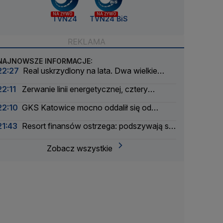
NA ŻYWO
NA ŻYWO
TVN24
TVN24 BiS
NAJNOWSZE INFORMACJE:
22:27
Real uskrzydlony na lata. Dwa wielkie
ogłoszenia w jeden dzień
22:11
Zerwanie linii energetycznej, cztery
miejscowości bez prądu. Incydent bada
22:10
GKS Katowice mocno oddalił się od
Żandarmeria Wojskowa
awansu
21:43
Resort finansów ostrzega: podszywają się
pod skarbówkę
Zobacz wszystkie