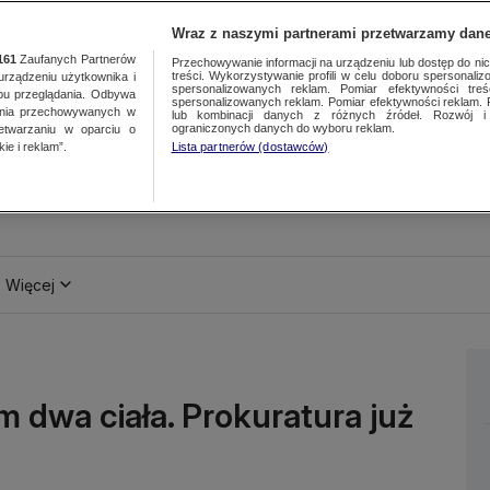
Wraz z naszymi partnerami przetwarzamy dane
161
Zaufanych Partnerów
Przechowywanie informacji na urządzeniu lub dostęp do nich.
treści. Wykorzystywanie profili w celu doboru spersonalizo
ządzeniu użytkownika i
spersonalizowanych reklam. Pomiar efektywności treś
bu przeglądania. Odbywa
spersonalizowanych reklam. Pomiar efektywności reklam. 
ania przechowywanych w
lub kombinacji danych z różnych źródeł. Rozwój i 
ograniczonych danych do wyboru reklam.
zetwarzaniu w oparciu o
ie i reklam”.
Lista partnerów (dostawców)
Więcej
 dwa ciała. Prokuratura już