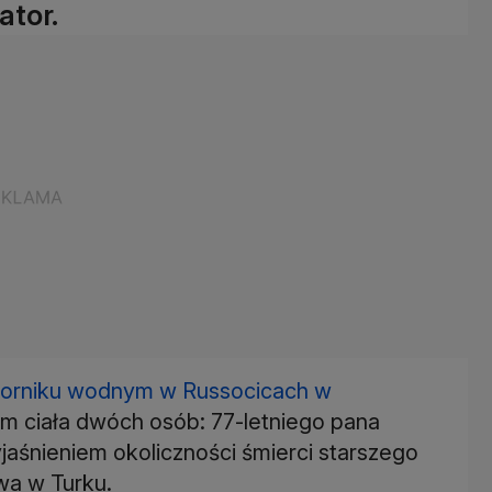
ator.
iorniku wodnym w Russocicach w
im ciała dwóch osób: 77-letniego pana
yjaśnieniem okoliczności śmierci starszego
wa w Turku.