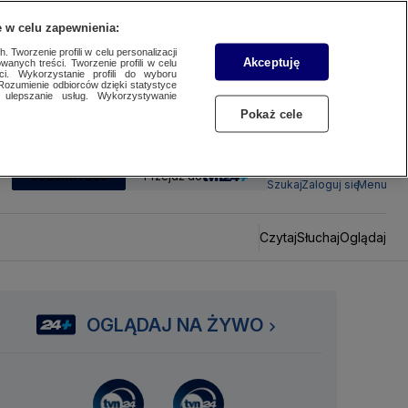
 w celu zapewnienia:
 Tworzenie profili w celu personalizacji
Akceptuję
wanych treści. Tworzenie profili w celu
ci. Wykorzystanie profili do wyboru
Rozumienie odbiorców dzięki statystyce
ulepszanie usług. Wykorzystywanie
Pokaż cele
SUBSKRYBUJ
Przejdź do
Szukaj
Zaloguj się
Menu
Czytaj
Słuchaj
Oglądaj
OGLĄDAJ NA ŻYWO