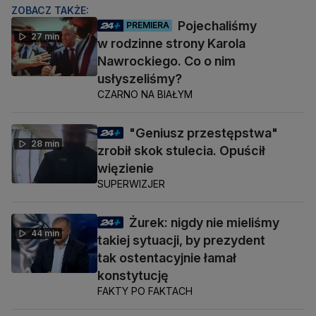
ZOBACZ TAKŻE:
Pojechaliśmy
PREMIERA
27 min
w rodzinne strony Karola
Nawrockiego. Co o nim
usłyszeliśmy?
CZARNO NA BIAŁYM
"Geniusz przestępstwa"
28 min
zrobił skok stulecia. Opuścił
więzienie
SUPERWIZJER
Żurek: nigdy nie mieliśmy
44 min
takiej sytuacji, by prezydent
tak ostentacyjnie łamał
konstytucję
FAKTY PO FAKTACH