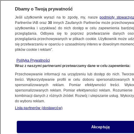
Dbamy o Twoją prywatność
Jeśli użytkownik wyrazi na to zgodę, my, nasze
podmioty stowarzys
Partnerów IAB oraz
30
innych Zaufanych Partnerów może przechowywa
użytkownika i uzyskiwać do nich dostęp w celu zapewnienia bardzi
przeglądania. Odbywa się to poprzez przetwarzanie danych os
przeglądania przechowywanych w plikach cookie. Użytkownik może udzie
POZNAŃ
się przetwarzaniu w oparciu o uzasadniony interes w dowolnym momencie
plików cookie i reklam”.
Poznańskie zoo powitało pandę rudą.
Polityka Prywatności
To pierwsze takie narodziny od 20 lat
Wraz z naszymi partnerami przetwarzamy dane w celu zapewnienia:
Przechowywanie informacji na urządzeniu lub dostęp do nich. Tworzeni
5.08.2024, 13:15
treści. Wykorzystywanie profili w celu doboru spersonalizowanych tr
spersonalizowanych reklam. Pomiar efektywności treści. Wyko
spersonalizowanych reklam. Pomiar efektywności reklam. Rozumienie o
Udostępnij
kombinacji danych z różnych źródeł. Rozwój i ulepszanie usług. Wykor
do wyboru reklam.
Lista partnerów (dostawców)
Akceptuję