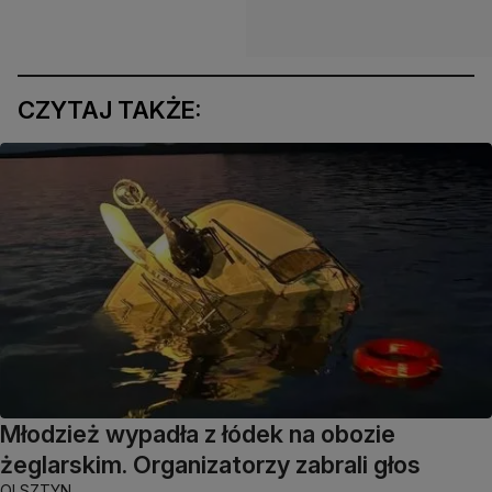
CZYTAJ TAKŻE:
Młodzież wypadła z łódek na obozie
żeglarskim. Organizatorzy zabrali głos
OLSZTYN