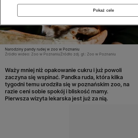
Pokaż cele
Narodziny pandy rudej w zoo w Poznaniu
Źródło wideo: Zoo w Poznaniu
Źródło zdj. gł.: Zoo w Poznaniu
Waży mniej niż opakowanie cukru i już powoli
zaczyna się wspinać. Pandka ruda, która kilka
tygodni temu urodziła się w poznańskim zoo, na
razie ceni sobie spokój i bliskość mamy.
Pierwsza wizyta lekarska jest już za nią.