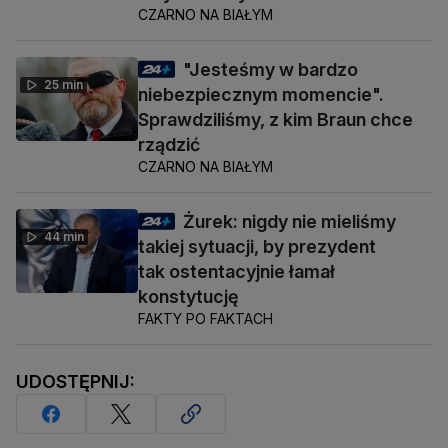
CZARNO NA BIAŁYM
"Jesteśmy w bardzo
25 min
niebezpiecznym momencie".
Sprawdziliśmy, z kim Braun chce
rządzić
CZARNO NA BIAŁYM
Żurek: nigdy nie mieliśmy
44 min
takiej sytuacji, by prezydent
tak ostentacyjnie łamał
konstytucję
FAKTY PO FAKTACH
UDOSTĘPNIJ: