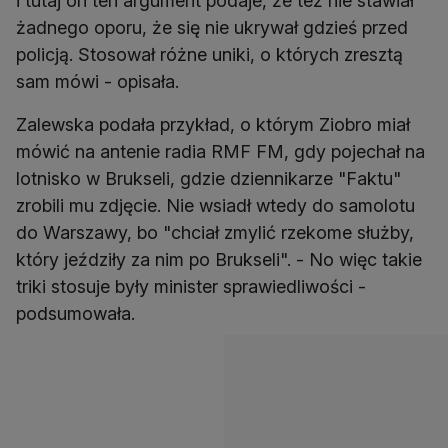
i tutaj on ten argument podaje, że też nie stawiał
żadnego oporu, że się nie ukrywał gdzieś przed
policją. Stosował różne uniki, o których zresztą
sam mówi - opisała.
Zalewska podała przykład, o którym Ziobro miał
mówić na antenie radia RMF FM, gdy pojechał na
lotnisko w Brukseli, gdzie dziennikarze "Faktu"
zrobili mu zdjęcie. Nie wsiadł wtedy do samolotu
do Warszawy, bo "chciał zmylić rzekome służby,
który jeździły za nim po Brukseli". - No więc takie
triki stosuje były minister sprawiedliwości -
podsumowała.