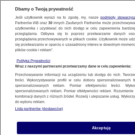
Dbamy o Twoją prywatność
Jeśli użytkownik wyrazi na to zgodę, my, nasze
podmioty stowarzys
Partnerów IAB oraz
30
innych Zaufanych Partnerów może przechowywa
użytkownika i uzyskiwać do nich dostęp w celu zapewnienia bardzi
przeglądania. Odbywa się to poprzez przetwarzanie danych os
przeglądania przechowywanych w plikach cookie. Użytkownik może udzie
POLSKA
się przetwarzaniu w oparciu o uzasadniony interes w dowolnym momencie
plików cookie i reklam”.
Ziobro o "uniemożliwieniu mu
Polityka Prywatności
stawiennictwa". "On po prostu tam
Wraz z naszymi partnerami przetwarzamy dane w celu zapewnienia:
nie chce być i nie chce zeznawać"
Przechowywanie informacji na urządzeniu lub dostęp do nich. Tworzeni
treści. Wykorzystywanie profili w celu doboru spersonalizowanych tr
2.02.2025, 17:37
spersonalizowanych reklam. Pomiar efektywności treści. Wyko
spersonalizowanych reklam. Pomiar efektywności reklam. Rozumienie o
kombinacji danych z różnych źródeł. Rozwój i ulepszanie usług. Wykor
Udostępnij
do wyboru reklam.
Lista partnerów (dostawców)
Akceptuję