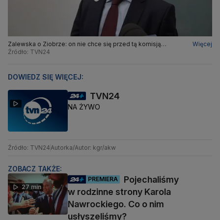
Zalewska o Ziobrze: on nie chce się przed tą komisją
Więcej
stawiać, więc nie mógł się spóźnić, bo on po prostu tam nie
Źródło: TVN24
chce być
DOWIEDZ SIĘ WIĘCEJ:
TVN24
NA ŻYWO
Źródło: TVN24
Autorka/Autor: kgr/akw
ZOBACZ TAKŻE:
Pojechaliśmy
PREMIERA
27 min
w rodzinne strony Karola
Nawrockiego. Co o nim
usłyszeliśmy?