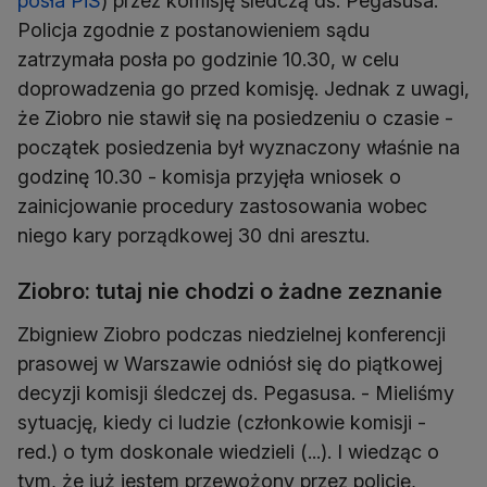
posła PiS
) przez komisję śledczą ds. Pegasusa.
Policja zgodnie z postanowieniem sądu
zatrzymała posła po godzinie 10.30, w celu
doprowadzenia go przed komisję. Jednak z uwagi,
że Ziobro nie stawił się na posiedzeniu o czasie -
początek posiedzenia był wyznaczony właśnie na
godzinę 10.30 - komisja przyjęła wniosek o
zainicjowanie procedury zastosowania wobec
niego kary porządkowej 30 dni aresztu.
Ziobro: tutaj nie chodzi o żadne zeznanie
Zbigniew Ziobro podczas niedzielnej konferencji
prasowej w Warszawie odniósł się do piątkowej
decyzji komisji śledczej ds. Pegasusa. - Mieliśmy
sytuację, kiedy ci ludzie (członkowie komisji -
red.) o tym doskonale wiedzieli (...). I wiedząc o
tym, że już jestem przewożony przez policję,