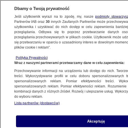
Dbamy o Twoją prywatność
Jeśli użytkownik wyrazi na to zgodę, my, nasze
podmioty stowarzys
Partnerów IAB oraz
30
innych Zaufanych Partnerów może przechowywa
użytkownika i uzyskiwać do nich dostęp w celu zapewnienia bardzi
przeglądania. Odbywa się to poprzez przetwarzanie danych os
przeglądania przechowywanych w plikach cookie. Użytkownik może udzie
POLSKA
się przetwarzaniu w oparciu o uzasadniony interes w dowolnym momencie
plików cookie i reklam”.
Korwin-Mikke: wstrzymajmy się jeszcze
Polityka Prywatności
z radością
Wraz z naszymi partnerami przetwarzamy dane w celu zapewnienia:
Przechowywanie informacji na urządzeniu lub dostęp do nich. Tworzeni
13.10.2019, 21:46
treści. Wykorzystywanie profili w celu doboru spersonalizowanych tr
spersonalizowanych reklam. Pomiar efektywności treści. Wyko
spersonalizowanych reklam. Pomiar efektywności reklam. Rozumienie o
Udostępnij
kombinacji danych z różnych źródeł. Rozwój i ulepszanie usług. Wykor
do wyboru reklam.
Lista partnerów (dostawców)
Akceptuję