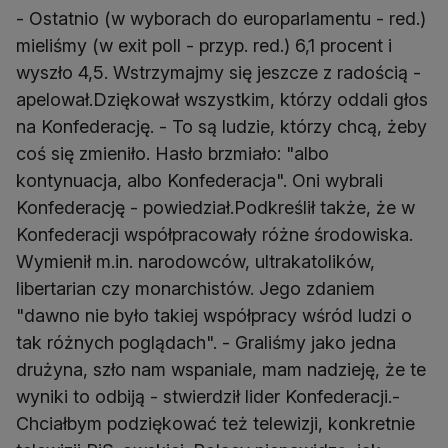
- Ostatnio (w wyborach do europarlamentu - red.)
mieliśmy (w exit poll - przyp. red.) 6,1 procent i
wyszło 4,5. Wstrzymajmy się jeszcze z radością -
apelował.Dziękował wszystkim, którzy oddali głos
na Konfederację. - To są ludzie, którzy chcą, żeby
coś się zmieniło. Hasło brzmiało: "albo
kontynuacja, albo Konfederacja". Oni wybrali
Konfederację - powiedział.Podkreślił także, że w
Konfederacji współpracowały różne środowiska.
Wymienił m.in. narodowców, ultrakatolików,
libertarian czy monarchistów. Jego zdaniem
"dawno nie było takiej współpracy wśród ludzi o
tak różnych poglądach". - Graliśmy jako jedna
drużyna, szło nam wspaniale, mam nadzieję, że te
wyniki to odbiją - stwierdził lider Konfederacji.-
Chciałbym podziękować też telewizji, konkretnie