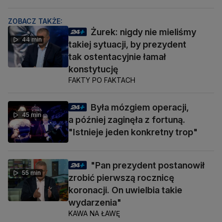
ZOBACZ TAKŻE:
Żurek: nigdy nie mieliśmy
44 min
takiej sytuacji, by prezydent
tak ostentacyjnie łamał
konstytucję
FAKTY PO FAKTACH
Była mózgiem operacji,
45 min
a później zaginęła z fortuną.
"Istnieje jeden konkretny trop"
"Pan prezydent postanowił
55 min
zrobić pierwszą rocznicę
koronacji. On uwielbia takie
wydarzenia"
KAWA NA ŁAWĘ