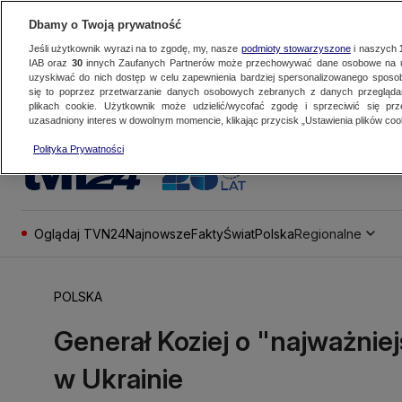
Dbamy o Twoją prywatność
Jeśli użytkownik wyrazi na to zgodę, my, nasze
podmioty stowarzyszone
i naszych
IAB oraz
30
innych Zaufanych Partnerów może przechowywać dane osobowe na ur
uzyskiwać do nich dostęp w celu zapewnienia bardziej spersonalizowanego sposo
się to poprzez przetwarzanie danych osobowych zebranych z danych przegląd
plikach cookie. Użytkownik może udzielić/wycofać zgodę i sprzeciwić się pr
uzasadniony interes w dowolnym momencie, klikając przycisk „Ustawienia plików cook
Polityka Prywatności
Oglądaj TVN24
Najnowsze
Fakty
Świat
Polska
Regionalne
POLSKA
Generał Koziej o "najważni
w Ukrainie