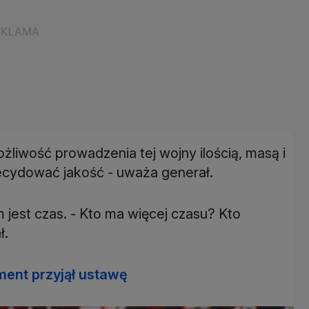
żliwość prowadzenia tej wojny ilością, masą i
e decydować jakość - uważa generał.
est czas. - Kto ma więcej czasu? Kto
ł.
ament przyjął ustawę