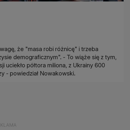
agę, że "masa robi różnicę" i trzeba
zysie demograficznym". - To wiąże się z tym,
ji uciekło półtora miliona, z Ukrainy 600
zy - powiedział Nowakowski.