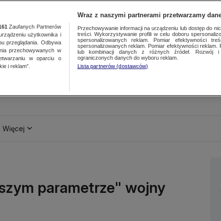
Wraz z naszymi partnerami przetwarzamy dane
161
Zaufanych Partnerów
Przechowywanie informacji na urządzeniu lub dostęp do nich.
treści. Wykorzystywanie profili w celu doboru spersonalizo
ządzeniu użytkownika i
spersonalizowanych reklam. Pomiar efektywności treś
bu przeglądania. Odbywa
spersonalizowanych reklam. Pomiar efektywności reklam. 
ania przechowywanych w
lub kombinacji danych z różnych źródeł. Rozwój i 
ograniczonych danych do wyboru reklam.
zetwarzaniu w oparciu o
ie i reklam”.
Lista partnerów (dostawców)
Więcej
ejszym parametrze" wojny