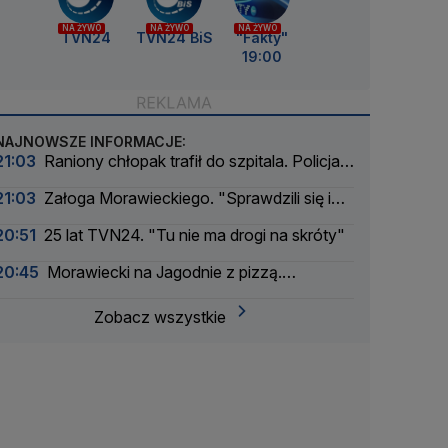
NA ŻYWO
NA ŻYWO
NA ŻYWO
TVN24
TVN24 BiS
"Fakty"
19:00
NAJNOWSZE INFORMACJE:
21:03
Raniony chłopak trafił do szpitala. Policja
szuka sprawcy
21:03
Załoga Morawieckiego. "Sprawdzili się i
ponownie może na nich liczyć"
20:51
25 lat TVN24. "Tu nie ma drogi na skróty"
20:45
Morawiecki na Jagodnie z pizzą.
"Świetnie się czuję w paszczy lwa"
Zobacz wszystkie