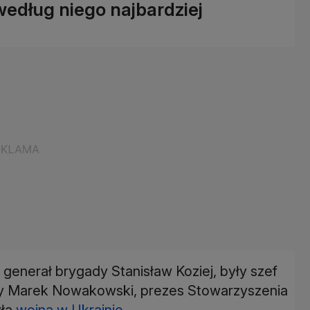
 według niego najbardziej
generał brygady Stanisław Koziej, były szef
y Marek Nowakowski, prezes Stowarzyszenia
yła
wojna w Ukrainie
.