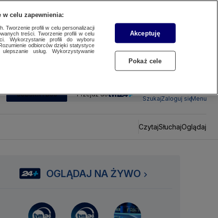
 w celu zapewnienia:
 Tworzenie profili w celu personalizacji
Akceptuję
wanych treści. Tworzenie profili w celu
ci. Wykorzystanie profili do wyboru
Rozumienie odbiorców dzięki statystyce
ulepszanie usług. Wykorzystywanie
Pokaż cele
SUBSKRYBUJ
Przejdź do
Szukaj
Zaloguj się
Menu
Czytaj
Słuchaj
Oglądaj
OGLĄDAJ NA ŻYWO