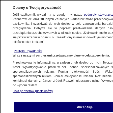
Dbamy o Twoją prywatność
Jeśli użytkownik wyrazi na to zgodę, my, nasze
podmioty stowarzys
Partnerów IAB oraz
30
innych Zaufanych Partnerów może przechowywa
użytkownika i uzyskiwać do nich dostęp w celu zapewnienia bardzi
przeglądania. Odbywa się to poprzez przetwarzanie danych os
przeglądania przechowywanych w plikach cookie. Użytkownik może udzie
POLSKA
się przetwarzaniu w oparciu o uzasadniony interes w dowolnym momencie
plików cookie i reklam”.
Premier Mateusz Morawiecki: zbudujemy
Polityka Prywatności
"mniejszą koalicję", jeśli nie będzie zgody
Wraz z naszymi partnerami przetwarzamy dane w celu zapewnienia:
Niemiec w sprawie Leopardów
Przechowywanie informacji na urządzeniu lub dostęp do nich. Tworzeni
treści. Wykorzystywanie profili w celu doboru spersonalizowanych tr
22.01.2023, 07:53
spersonalizowanych reklam. Pomiar efektywności treści. Wyko
spersonalizowanych reklam. Pomiar efektywności reklam. Rozumienie o
kombinacji danych z różnych źródeł. Rozwój i ulepszanie usług. Wykor
Udostępnij
do wyboru reklam.
Lista partnerów (dostawców)
Nadal nie ma zgody Niemiec przekazanie
Ukrainie czołgów Leopard 2. Sprawę tę
skomentował premier Mateusz Morawiecki. -
Akceptuję