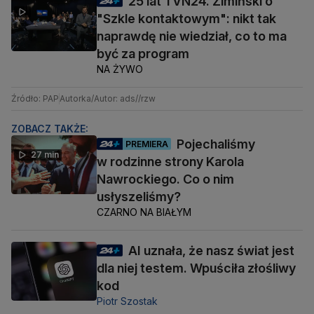
25 lat TVN24. Zimiński o
"Szkle kontaktowym": nikt tak
naprawdę nie wiedział, co to ma
być za program
NA ŻYWO
Źródło: PAP
Autorka/Autor: ads//rzw
ZOBACZ TAKŻE:
Pojechaliśmy
PREMIERA
27 min
w rodzinne strony Karola
Nawrockiego. Co o nim
usłyszeliśmy?
CZARNO NA BIAŁYM
AI uznała, że nasz świat jest
dla niej testem. Wpuściła złośliwy
kod
Piotr Szostak