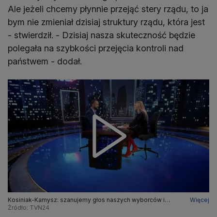
Ale jeżeli chcemy płynnie przejąć stery rządu, to ja
bym nie zmieniał dzisiaj struktury rządu, która jest
- stwierdził. - Dzisiaj nasza skuteczność będzie
polegała na szybkości przejęcia kontroli nad
państwem - dodał.
Kosiniak-Kamysz: szanujemy głos naszych wyborców i
Więcej
wiemy co on oznacza
Źródło: TVN24