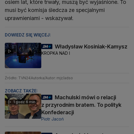
osiem lat, które trwały, muszą być wyjaśnione. To
musi być komisja śledcza ze specjalnymi
uprawnieniami - wskazywał.
DOWIEDZ SIĘ WIĘCEJ:
Władysław Kosiniak-Kamysz
KROPKA NAD I
Źródło: TVN24
Autorka/Autor: mjz/adso
ZOBACZ TAKŻE:
Machulski mówi o relacji
1 godz 6 min
z przyrodnim bratem. To polityk
Konfederacji
Piotr Jacoń