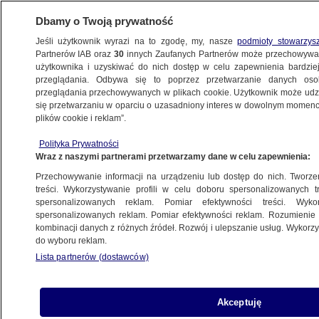
Dbamy o Twoją prywatność
Jeśli użytkownik wyrazi na to zgodę, my, nasze
podmioty stowarzys
Partnerów IAB oraz
30
innych Zaufanych Partnerów może przechowywa
użytkownika i uzyskiwać do nich dostęp w celu zapewnienia bardzi
przeglądania. Odbywa się to poprzez przetwarzanie danych os
przeglądania przechowywanych w plikach cookie. Użytkownik może udzie
"KROPKA NAD I"
się przetwarzaniu w oparciu o uzasadniony interes w dowolnym momencie
plików cookie i reklam”.
Władysław Kosiniak-Kamysz: o tym, kto
Polityka Prywatności
jest naszym kandydatem na premiera,
Wraz z naszymi partnerami przetwarzamy dane w celu zapewnienia:
będziemy komunikować wspólnie
Przechowywanie informacji na urządzeniu lub dostęp do nich. Tworzeni
treści. Wykorzystywanie profili w celu doboru spersonalizowanych tr
23.10.2023, 20:49
spersonalizowanych reklam. Pomiar efektywności treści. Wyko
spersonalizowanych reklam. Pomiar efektywności reklam. Rozumienie o
kombinacji danych z różnych źródeł. Rozwój i ulepszanie usług. Wykor
Udostępnij
do wyboru reklam.
Lista partnerów (dostawców)
Akceptuję