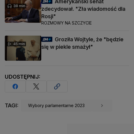
Amerykański senat
38 min
zdecydował. "Zła wiadomość dla
Rosji"
ROZMOWY NA SZCZYCIE
Groziła Wojtyle, że "będzie
45 min
się w piekle smażył"
UDOSTĘPNIJ:
TAGI:
Wybory parlamentarne 2023