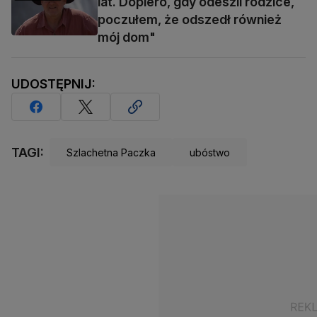
lat. Dopiero, gdy odeszli rodzice,
poczułem, że odszedł również
mój dom"
UDOSTĘPNIJ:
TAGI:
Szlachetna Paczka
ubóstwo