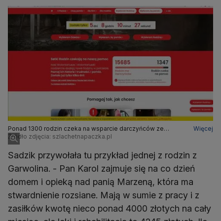
Ponad 1300 rodzin czeka na wsparcie darczyńców ze
Więcej
Szlachetnej Paczki
Źródło zdjęcia: szlachetnapaczka.pl
Sadzik przywołała tu przykład jednej z rodzin z
Garwolina. - Pan Karol zajmuje się na co dzień
domem i opieką nad panią Marzeną, która ma
stwardnienie rozsiane. Mają w sumie z pracy i z
zasiłków kwotę nieco ponad 4000 złotych na cały