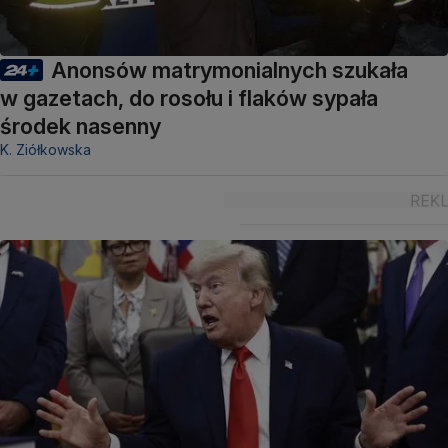
Anonsów matrymonialnych szukała
w gazetach, do rosołu i flaków sypała
środek nasenny
K. Ziółkowska