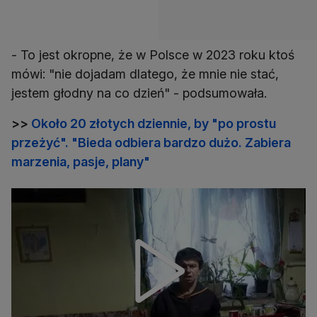
- To jest okropne, że w Polsce w 2023 roku ktoś
mówi: "nie dojadam dlatego, że mnie nie stać,
jestem głodny na co dzień" - podsumowała.
>>
Około 20 złotych dziennie, by "po prostu
przeżyć". "Bieda odbiera bardzo dużo. Zabiera
marzenia, pasje, plany"