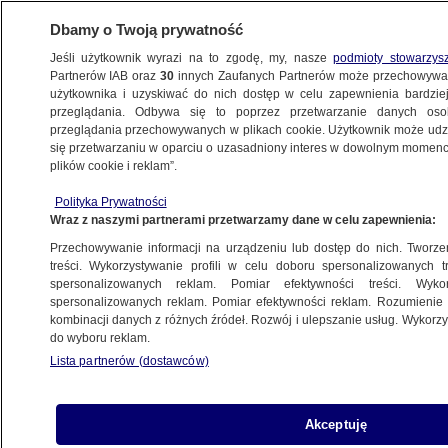
Dbamy o Twoją prywatność
Jeśli użytkownik wyrazi na to zgodę, my, nasze
podmioty stowarzys
Partnerów IAB oraz
30
innych Zaufanych Partnerów może przechowywa
użytkownika i uzyskiwać do nich dostęp w celu zapewnienia bardzi
przeglądania. Odbywa się to poprzez przetwarzanie danych os
przeglądania przechowywanych w plikach cookie. Użytkownik może udzie
POLSKA
się przetwarzaniu w oparciu o uzasadniony interes w dowolnym momencie
plików cookie i reklam”.
"Jest w nas chęć pomocy. Brakuje genu
Polityka Prywatności
liderskiego, czyli tej pierwszej osoby"
Wraz z naszymi partnerami przetwarzamy dane w celu zapewnienia:
Przechowywanie informacji na urządzeniu lub dostęp do nich. Tworzeni
10.12.2023, 11:00
treści. Wykorzystywanie profili w celu doboru spersonalizowanych tr
spersonalizowanych reklam. Pomiar efektywności treści. Wyko
spersonalizowanych reklam. Pomiar efektywności reklam. Rozumienie o
Udostępnij
kombinacji danych z różnych źródeł. Rozwój i ulepszanie usług. Wykor
do wyboru reklam.
Lista partnerów (dostawców)
Akceptuję