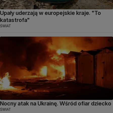
Upały uderzają w europejskie kraje. "To
katastrofa"
ŚWIAT
Nocny atak na Ukrainę. Wśród ofiar dziecko
ŚWIAT