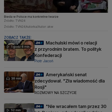
Bieda w Polsce ma konkretne twarze
Źródło: TVN24
Źródło: TVN24
Autorka/Autor: akw
ZOBACZ TAKŻE:
Machulski mówi o relacji
1 godz 6 min
z przyrodnim bratem. To polityk
Konfederacji
Piotr Jacoń
Amerykański senat
38 min
zdecydował. "Zła wiadomość dla
Rosji"
ROZMOWY NA SZCZYCIE
"Nie wracałem tam przez 30
52 min