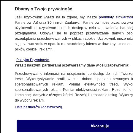
Dbamy o Twoją prywatność
Jeśli użytkownik wyrazi na to zgodę, my, nasze
podmioty stowarzys
Partnerów IAB oraz
30
innych Zaufanych Partnerów może przechowywa
użytkownika i uzyskiwać do nich dostęp w celu zapewnienia bardzi
przeglądania. Odbywa się to poprzez przetwarzanie danych os
przeglądania przechowywanych w plikach cookie. Użytkownik może udzie
POLSKA
się przetwarzaniu w oparciu o uzasadniony interes w dowolnym momencie
plików cookie i reklam”.
Sześć rzeczy, które warto wiedzieć 19
Polityka Prywatności
sierpnia
Wraz z naszymi partnerami przetwarzamy dane w celu zapewnienia:
Przechowywanie informacji na urządzeniu lub dostęp do nich. Tworzeni
19.08.2023, 05:11
treści. Wykorzystywanie profili w celu doboru spersonalizowanych tr
spersonalizowanych reklam. Pomiar efektywności treści. Wyko
spersonalizowanych reklam. Pomiar efektywności reklam. Rozumienie o
Udostępnij
kombinacji danych z różnych źródeł. Rozwój i ulepszanie usług. Wykor
do wyboru reklam.
Lista partnerów (dostawców)
Akceptuję