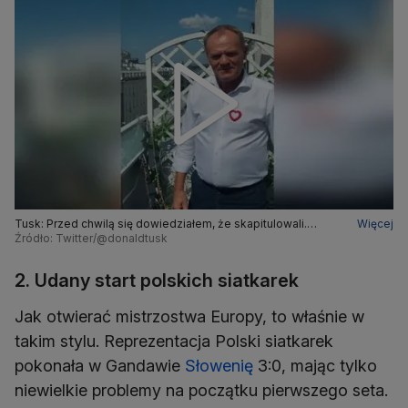
Tusk: Przed chwilą się dowiedziałem, że skapitulowali.
Więcej
Wycofali się z tego pomysłu. Właśnie dzięki wam.
Źródło: Twitter/@donaldtusk
2. Udany start polskich siatkarek
Jak otwierać mistrzostwa Europy, to właśnie w
takim stylu. Reprezentacja Polski siatkarek
pokonała w Gandawie
Słowenię
3:0, mając tylko
niewielkie problemy na początku pierwszego seta.