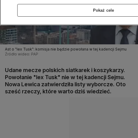
Pokaż cele
Ast o "lex Tusk": komisja nie będzie powołana w tej kadencji Sejmu
Źródło wideo: PAP
Udane mecze polskich siatkarek i koszykarzy.
Powołanie "lex Tusk" nie w tej kadencji Sejmu.
Nowa Lewica zatwierdziła listy wyborcze. Oto
sześć rzeczy, które warto dziś wiedzieć.