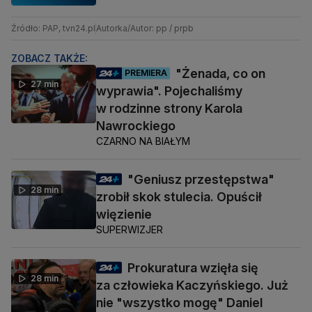
Źródło: PAP, tvn24.pl
Autorka/Autor: pp / prpb
ZOBACZ TAKŻE:
"Żenada, co on
PREMIERA
27 min
wyprawia". Pojechaliśmy
w rodzinne strony Karola
Nawrockiego
CZARNO NA BIAŁYM
"Geniusz przestępstwa"
28 min
zrobił skok stulecia. Opuścił
więzienie
SUPERWIZJER
Prokuratura wzięła się
28 min
za człowieka Kaczyńskiego. Już
nie "wszystko mogę" Daniel