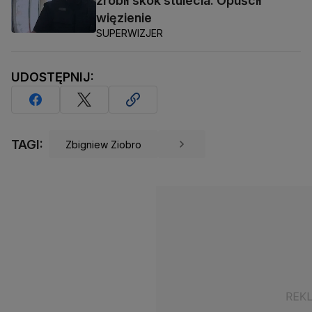
zrobił skok stulecia. Opuścił
więzienie
SUPERWIZJER
UDOSTĘPNIJ:
TAGI:
Zbigniew Ziobro