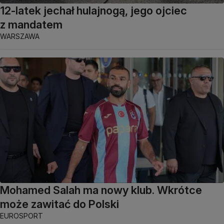
12-latek jechał hulajnogą, jego ojciec
z mandatem
WARSZAWA
Mohamed Salah ma nowy klub. Wkrótce
może zawitać do Polski
EUROSPORT