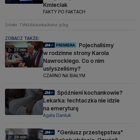
Kmieciak
FAKTY PO FAKTACH
Źródło: TVN24
Autorka/Autor: js/kg
ZOBACZ TAKŻE:
Pojechaliśmy
PREMIERA
27 min
w rodzinne strony Karola
Nawrockiego. Co o nim
usłyszeliśmy?
CZARNO NA BIAŁYM
Spóźnieni kochankowie?
Lekarka: łechtaczka nie idzie
na emeryturę
Agata Daniluk
"Geniusz przestępstwa"
28 min