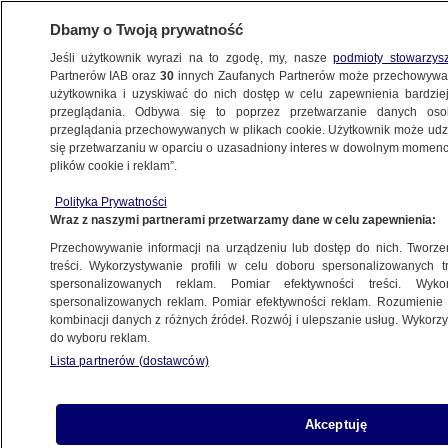
Dbamy o Twoją prywatność
Jeśli użytkownik wyrazi na to zgodę, my, nasze
podmioty stowarzys
Partnerów IAB oraz
30
innych Zaufanych Partnerów może przechowywa
użytkownika i uzyskiwać do nich dostęp w celu zapewnienia bardzi
przeglądania. Odbywa się to poprzez przetwarzanie danych os
przeglądania przechowywanych w plikach cookie. Użytkownik może udzie
POLSKA
się przetwarzaniu w oparciu o uzasadniony interes w dowolnym momencie
plików cookie i reklam”.
"W większości przypadków nie była
Polityka Prywatności
to jakaś koronkowa robota geniuszy zła"
Wraz z naszymi partnerami przetwarzamy dane w celu zapewnienia:
Przechowywanie informacji na urządzeniu lub dostęp do nich. Tworzeni
2.01.2025, 22:56
treści. Wykorzystywanie profili w celu doboru spersonalizowanych tr
spersonalizowanych reklam. Pomiar efektywności treści. Wyko
spersonalizowanych reklam. Pomiar efektywności reklam. Rozumienie o
Udostępnij
kombinacji danych z różnych źródeł. Rozwój i ulepszanie usług. Wykor
do wyboru reklam.
Lista partnerów (dostawców)
Akceptuję