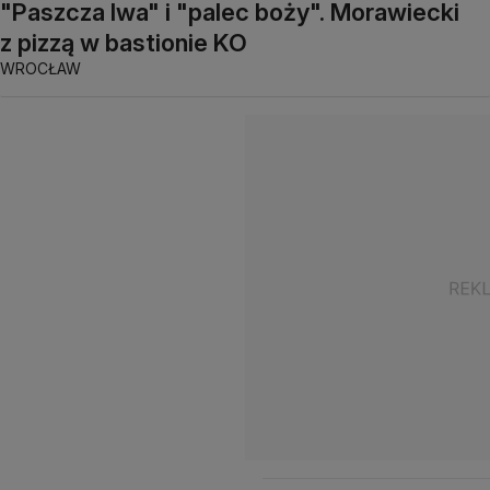
"Paszcza lwa" i "palec boży". Morawiecki
z pizzą w bastionie KO
WROCŁAW