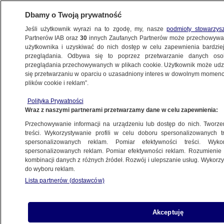
Dbamy o Twoją prywatność
Jeśli użytkownik wyrazi na to zgodę, my, nasze
podmioty stowarzys
Partnerów IAB oraz
30
innych Zaufanych Partnerów może przechowywa
użytkownika i uzyskiwać do nich dostęp w celu zapewnienia bardzi
przeglądania. Odbywa się to poprzez przetwarzanie danych os
przeglądania przechowywanych w plikach cookie. Użytkownik może udzie
POLSKA
się przetwarzaniu w oparciu o uzasadniony interes w dowolnym momencie
plików cookie i reklam”.
Największy samolot świata w Polsce. An-
Polityka Prywatności
225 Mrija wylądował w Rzeszowie-
Wraz z naszymi partnerami przetwarzamy dane w celu zapewnienia:
Jasionce
Przechowywanie informacji na urządzeniu lub dostęp do nich. Tworzeni
treści. Wykorzystywanie profili w celu doboru spersonalizowanych tr
14.11.2021, 09:07
spersonalizowanych reklam. Pomiar efektywności treści. Wyko
spersonalizowanych reklam. Pomiar efektywności reklam. Rozumienie o
kombinacji danych z różnych źródeł. Rozwój i ulepszanie usług. Wykor
Udostępnij
do wyboru reklam.
Lista partnerów (dostawców)
Akceptuję