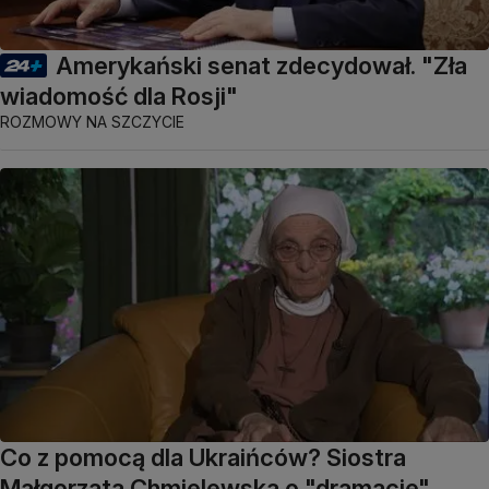
Amerykański senat zdecydował. "Zła
wiadomość dla Rosji"
ROZMOWY NA SZCZYCIE
Co z pomocą dla Ukraińców? Siostra
Małgorzata Chmielewska o "dramacie"