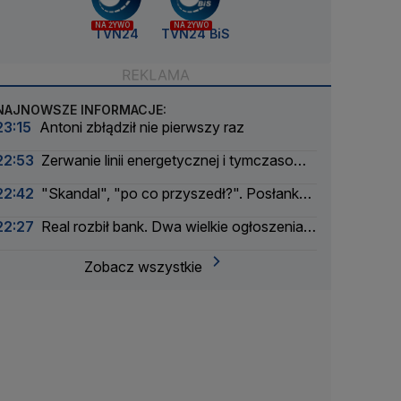
NA ŻYWO
NA ŻYWO
TVN24
TVN24 BiS
NAJNOWSZE INFORMACJE:
23:15
Antoni zbłądził nie pierwszy raz
22:53
Zerwanie linii energetycznej i tymczasowa
awaria prądu. Incydent bada Żandarmeria
22:42
"Skandal", "po co przyszedł?". Posłanka
Wojskowa
PiS krytykuje Morawieckiego i publikuje nagranie
22:27
Real rozbił bank. Dwa wielkie ogłoszenia
w jeden dzień
Zobacz wszystkie