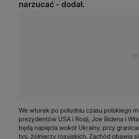
narzucać - dodał.
We wtorek po południu czasu polskiego m
prezydentów USA i Rosji, Joe Bidena i W
będą napięcia wokół Ukrainy, przy granic
tys. żołnierzy rosyjskich. Zachód obawia s