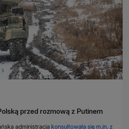
z Polską przed rozmową z Putinem
ńska administracja
konsultowała się m.in. z