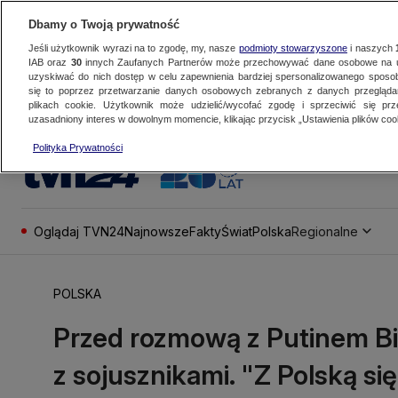
Dbamy o Twoją prywatność
Jeśli użytkownik wyrazi na to zgodę, my, nasze
podmioty stowarzyszone
i naszych
IAB oraz
30
innych Zaufanych Partnerów może przechowywać dane osobowe na ur
uzyskiwać do nich dostęp w celu zapewnienia bardziej spersonalizowanego sposo
się to poprzez przetwarzanie danych osobowych zebranych z danych przegląd
plikach cookie. Użytkownik może udzielić/wycofać zgodę i sprzeciwić się pr
uzasadniony interes w dowolnym momencie, klikając przycisk „Ustawienia plików cook
Polityka Prywatności
Oglądaj TVN24
Najnowsze
Fakty
Świat
Polska
Regionalne
POLSKA
Przed rozmową z Putinem Bi
z sojusznikami. "Z Polską si