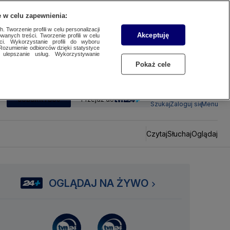
 w celu zapewnienia:
 Tworzenie profili w celu personalizacji
Akceptuję
wanych treści. Tworzenie profili w celu
ci. Wykorzystanie profili do wyboru
Rozumienie odbiorców dzięki statystyce
ulepszanie usług. Wykorzystywanie
Pokaż cele
SUBSKRYBUJ
Przejdź do
Szukaj
Zaloguj się
Menu
Czytaj
Słuchaj
Oglądaj
OGLĄDAJ NA ŻYWO