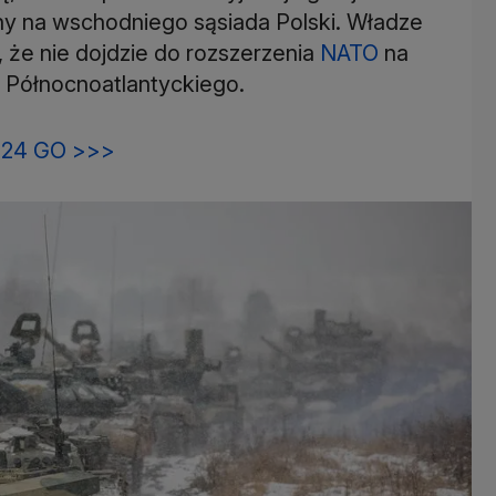
rny na wschodniego sąsiada Polski. Władze
, że nie dojdzie do rozszerzenia
NATO
na
u Północnoatlantyckiego.
24 GO >>>