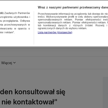
Wraz z naszymi partnerami przetwarzamy dane
161
Zaufanych Partnerów
Przechowywanie informacji na urządzeniu lub dostęp do nich.
treści. Wykorzystywanie profili w celu doboru spersonalizo
ządzeniu użytkownika i
spersonalizowanych reklam. Pomiar efektywności treś
bu przeglądania. Odbywa
spersonalizowanych reklam. Pomiar efektywności reklam. 
ania przechowywanych w
lub kombinacji danych z różnych źródeł. Rozwój i 
ograniczonych danych do wyboru reklam.
zetwarzaniu w oparciu o
ie i reklam”.
Lista partnerów (dostawców)
Więcej
den konsultował się
ę nie kontaktował"