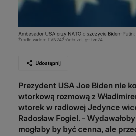
Ambasador USA przy NATO o szczycie Biden-Putin: t
Źródło wideo: TVN24
Źródło zdj. gł.: tvn24
Udostępnij
Prezydent USA Joe Biden nie ko
wtorkową rozmową z Władimire
wtorek w radiowej Jedynce wice
Radosław Fogiel. - Wydawałoby 
mogłaby by być cenna, ale prze