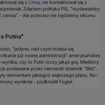
taktował się z
Litwą
, nie kontaktował się z
 wymieniał. Zdaniem polityka PiS, "wydawałoby
 cenna". - Ale przecież nie będziemy nikomu
a Putina"
ości, "jedyne, nad czym trzeba się
potkanie już nowej administracji" amerykańskiej
 wynika, czy to Putin toczy jakąś grę. Mieliśmy
cje podawane przez niemiecki dziennik "Bild".
yły elementem jakiegoś większego planu. No i
zmowy wyniknie - podkreślił Fogiel.