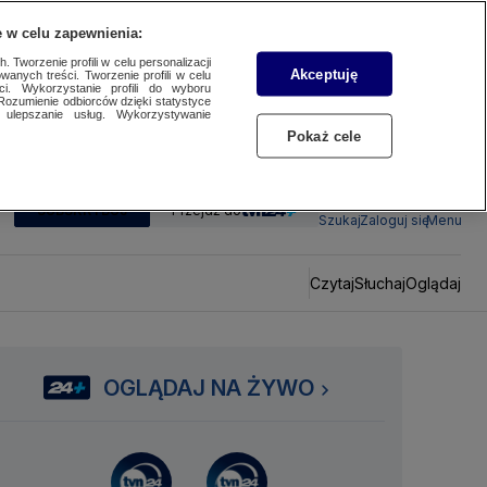
 w celu zapewnienia:
 Tworzenie profili w celu personalizacji
Akceptuję
wanych treści. Tworzenie profili w celu
ci. Wykorzystanie profili do wyboru
Rozumienie odbiorców dzięki statystyce
ulepszanie usług. Wykorzystywanie
Pokaż cele
SUBSKRYBUJ
Przejdź do
Szukaj
Zaloguj się
Menu
Czytaj
Słuchaj
Oglądaj
OGLĄDAJ NA ŻYWO