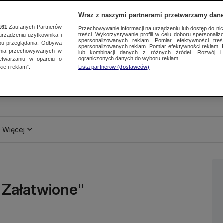
Wraz z naszymi partnerami przetwarzamy dane
161
Zaufanych Partnerów
Przechowywanie informacji na urządzeniu lub dostęp do nich.
treści. Wykorzystywanie profili w celu doboru spersonalizo
ządzeniu użytkownika i
spersonalizowanych reklam. Pomiar efektywności treś
bu przeglądania. Odbywa
spersonalizowanych reklam. Pomiar efektywności reklam. 
ania przechowywanych w
lub kombinacji danych z różnych źródeł. Rozwój i 
ograniczonych danych do wyboru reklam.
zetwarzaniu w oparciu o
ie i reklam”.
Lista partnerów (dostawców)
Więcej
 "Załatwione"