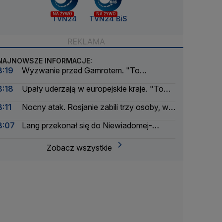
NA ŻYWO
NA ŻYWO
TVN24
TVN24 BiS
NAJNOWSZE INFORMACJE:
8:19
Wyzwanie przed Gamrotem. "To
niebezpieczny dzieciak"
8:18
Upały uderzają w europejskie kraje. "To
katastrofa"
8:11
Nocny atak. Rosjanie zabili trzy osoby, w
tym dziecko
8:07
Lang przekonał się do Niewiadomej-
Phinney?
Zobacz wszystkie