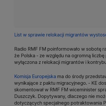
List w sprawie relokacji migrantów wystos
Radio RMF FM poinformowało w sobotę rano
że Polska - ze względu na ogromną liczb
wyłączona z relokacji migrantów i kontryb
Komisja Europejska
ma do środy przedstawi
wynikające z paktu migracyjnego. - KE dost
skomentował w RMF FM wiceminister spraw
Duszczyk. Dopytywany, dlaczego nie może 
dotyczących specjalnego potraktowania Pol