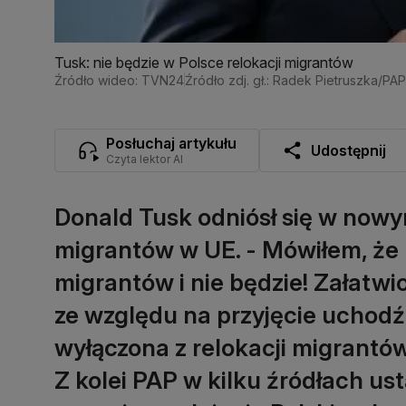
Tusk: nie będzie w Polsce relokacji migrantów
Źródło wideo: TVN24
Źródło zdj. gł.: Radek Pietruszka/PAP
Posłuchaj artykułu
Udostępnij
Czyta lektor AI
Donald Tusk odniósł się w nowy
migrantów w UE. - Mówiłem, że n
migrantów i nie będzie! Załatwio
ze względu na przyjęcie uchodź
wyłączona z relokacji migrantó
Z kolei PAP w kilku źródłach ust