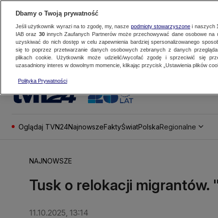
Dbamy o Twoją prywatność
Jeśli użytkownik wyrazi na to zgodę, my, nasze
podmioty stowarzyszone
i naszych
IAB oraz
30
innych Zaufanych Partnerów może przechowywać dane osobowe na ur
uzyskiwać do nich dostęp w celu zapewnienia bardziej spersonalizowanego sposo
się to poprzez przetwarzanie danych osobowych zebranych z danych przegląd
plikach cookie. Użytkownik może udzielić/wycofać zgodę i sprzeciwić się pr
uzasadniony interes w dowolnym momencie, klikając przycisk „Ustawienia plików cook
Polityka Prywatności
Oglądaj TVN24
Najnowsze
Fakty
Świat
Polska
Regionalne
NAJNOWSZE
Tusk o relokacji migrantów.
11.10.2025, 13:14