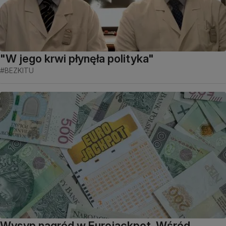
"W jego krwi płynęła polityka"
#BEZKITU
Wysyp nagród w Eurojackpot. Wśród