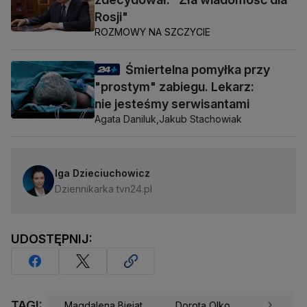
Rosji"
ROZMOWY NA SZCZYCIE
Śmiertelna pomyłka przy
"prostym" zabiegu. Lekarz:
nie jesteśmy serwisantami
Agata Daniluk,
Jakub Stachowiak
Iga Dzieciuchowicz
Dziennikarka tvn24.pl
UDOSTĘPNIJ:
TAGI:
Magdalena Biejat
Dorota Olko