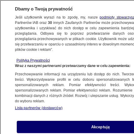
Dbamy o Twoją prywatność
Jeśli użytkownik wyrazi na to zgodę, my, nasze
podmioty stowarzys
Partnerów IAB oraz
30
innych Zaufanych Partnerów może przechowywa
użytkownika i uzyskiwać do nich dostęp w celu zapewnienia bardzi
przeglądania. Odbywa się to poprzez przetwarzanie danych os
przeglądania przechowywanych w plikach cookie. Użytkownik może udzie
się przetwarzaniu w oparciu o uzasadniony interes w dowolnym momencie
POLSKA
plików cookie i reklam”.
"Bosak i Mentzen wiedzą, do czego
dążą. Idą jak Chińczycy". A Lewica?
Polityka Prywatności
Wraz z naszymi partnerami przetwarzamy dane w celu zapewnienia:
Przechowywanie informacji na urządzeniu lub dostęp do nich. Tworzeni
Iga Dzieciuchowicz
treści. Wykorzystywanie profili w celu doboru spersonalizowanych tr
25.10.2024, 12:24
spersonalizowanych reklam. Pomiar efektywności treści. Wyko
spersonalizowanych reklam. Pomiar efektywności reklam. Rozumienie o
kombinacji danych z różnych źródeł. Rozwój i ulepszanie usług. Wykor
Udostępnij
do wyboru reklam.
Lista partnerów (dostawców)
Akceptuję