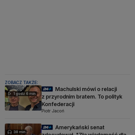
ZOBACZ TAKŻE:
Machulski mówi o relacji
1 godz 6 min
z przyrodnim bratem. To polityk
Konfederacji
Piotr Jacoń
Amerykański senat
38 min
zdecydował. "Zła wiadomość dla