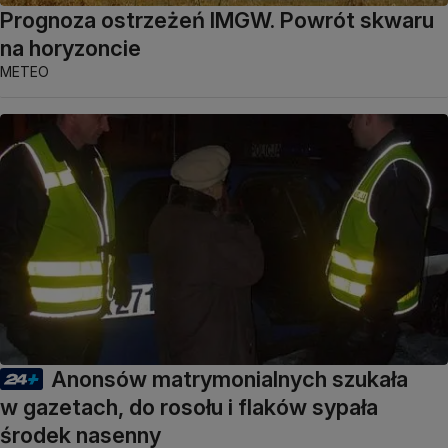
Prognoza ostrzeżeń IMGW. Powrót skwaru
na horyzoncie
METEO
Anonsów matrymonialnych szukała
w gazetach, do rosołu i flaków sypała
środek nasenny