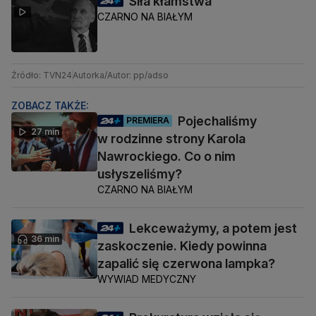
Siła kłamstwa
CZARNO NA BIAŁYM
Źródło: TVN24
Autorka/Autor: pp/adso
ZOBACZ TAKŻE:
Pojechaliśmy
PREMIERA
27 min
w rodzinne strony Karola
Nawrockiego. Co o nim
usłyszeliśmy?
CZARNO NA BIAŁYM
Lekceważymy, a potem jest
36 min
zaskoczenie. Kiedy powinna
zapalić się czerwona lampka?
WYWIAD MEDYCZNY