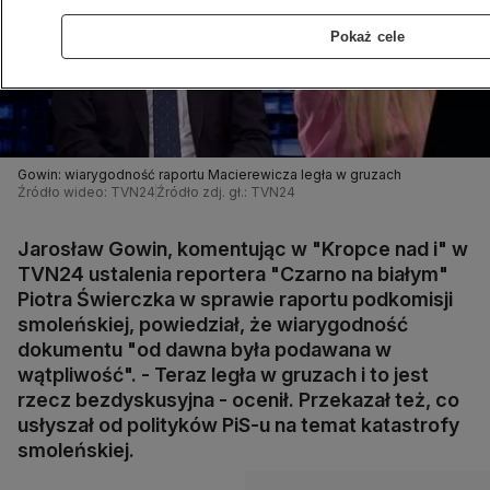
Pokaż cele
Gowin: wiarygodność raportu Macierewicza legła w gruzach
Źródło wideo: TVN24
Źródło zdj. gł.: TVN24
Jarosław Gowin, komentując w "Kropce nad i" w
TVN24 ustalenia reportera "Czarno na białym"
Piotra Świerczka w sprawie raportu podkomisji
smoleńskiej, powiedział, że wiarygodność
dokumentu "od dawna była podawana w
wątpliwość". - Teraz legła w gruzach i to jest
rzecz bezdyskusyjna - ocenił. Przekazał też, co
usłyszał od polityków PiS-u na temat katastrofy
smoleńskiej.