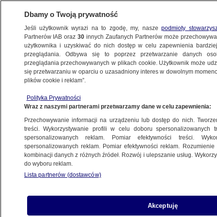
Dbamy o Twoją prywatność
Jeśli użytkownik wyrazi na to zgodę, my, nasze
podmioty stowarzys
Partnerów IAB oraz
30
innych Zaufanych Partnerów może przechowywa
użytkownika i uzyskiwać do nich dostęp w celu zapewnienia bardzi
przeglądania. Odbywa się to poprzez przetwarzanie danych os
przeglądania przechowywanych w plikach cookie. Użytkownik może udzie
"KROPKA NAD I"
się przetwarzaniu w oparciu o uzasadniony interes w dowolnym momencie
plików cookie i reklam”.
Gowin: większość polityków PiS-u
Polityka Prywatności
nie wierzy w tezę o zamachu
Wraz z naszymi partnerami przetwarzamy dane w celu zapewnienia:
Przechowywanie informacji na urządzeniu lub dostęp do nich. Tworzeni
13.09.2022, 21:09
treści. Wykorzystywanie profili w celu doboru spersonalizowanych tr
spersonalizowanych reklam. Pomiar efektywności treści. Wyko
spersonalizowanych reklam. Pomiar efektywności reklam. Rozumienie o
Udostępnij
kombinacji danych z różnych źródeł. Rozwój i ulepszanie usług. Wykor
do wyboru reklam.
Lista partnerów (dostawców)
Akceptuję