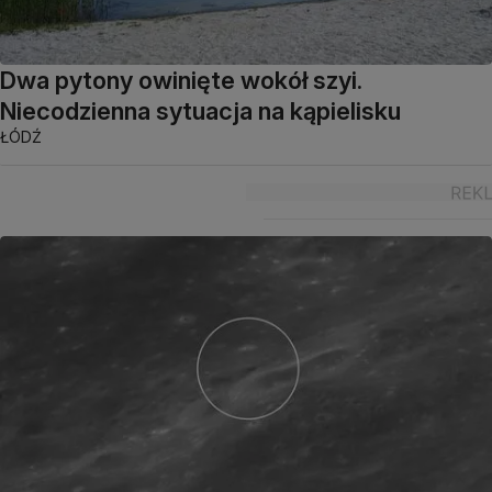
Dwa pytony owinięte wokół szyi.
Niecodzienna sytuacja na kąpielisku
ŁÓDŹ