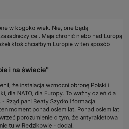
zone w kogokolwiek. Nie, one będą
zasadniczy cel. Mają chronić niebo nad Europą
eżeli ktoś chciałbym Europie w ten sposób
ie i na świecie"
ł, że instalacja wzmocni obronę Polski i
ki, dla NATO, dla Europy. To ważny dzień dla
. - Rząd pani Beaty Szydło i formacja
a ten moment ponad osiem lat. Ponad osiem lat
zawrzeć porozumienie o tym, że antyrakietowa
e tu w Redzikowie - dodał.