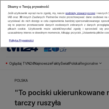
Dbamy o Twoją prywatność
Jeśli użytkownik wyrazi na to zgodę, my, nasze
podmioty stowarzyszone
i naszych
IAB oraz
30
innych Zaufanych Partnerów może przechowywać dane osobowe na ur
uzyskiwać do nich dostęp w celu zapewnienia bardziej spersonalizowanego sposo
się to poprzez przetwarzanie danych osobowych zebranych z danych przegląd
plikach cookie. Użytkownik może udzielić/wycofać zgodę i sprzeciwić się pr
uzasadniony interes w dowolnym momencie, klikając przycisk „Ustawienia plików cook
Polityka Prywatności
Oglądaj TVN24
Najnowsze
Fakty
Świat
Polska
Regionalne
POLSKA
"To pociski ukierunkowane
tarczy ruszyła