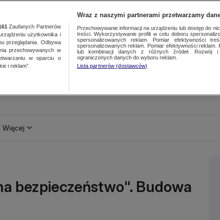
Wraz z naszymi partnerami przetwarzamy dane
161
Zaufanych Partnerów
Przechowywanie informacji na urządzeniu lub dostęp do nich.
treści. Wykorzystywanie profili w celu doboru spersonalizo
ządzeniu użytkownika i
spersonalizowanych reklam. Pomiar efektywności treś
bu przeglądania. Odbywa
spersonalizowanych reklam. Pomiar efektywności reklam. 
ania przechowywanych w
lub kombinacji danych z różnych źródeł. Rozwój i 
ograniczonych danych do wyboru reklam.
zetwarzaniu w oparciu o
ie i reklam”.
Lista partnerów (dostawców)
Więcej
 na bezpieczeństwo". Budowa