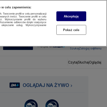
 w celu zapewnienia:
 Tworzenie profili w celu personalizacji
Akceptuję
wanych treści. Tworzenie profili w celu
ci. Wykorzystanie profili do wyboru
Rozumienie odbiorców dzięki statystyce
ulepszanie usług. Wykorzystywanie
Pokaż cele
SUBSKRYBUJ
Przejdź do
Szukaj
Zaloguj się
Menu
Czytaj
Słuchaj
Oglądaj
OGLĄDAJ NA ŻYWO