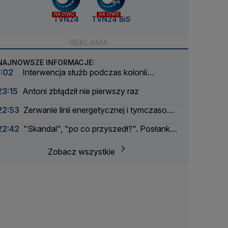
NA ŻYWO
NA ŻYWO
TVN24
TVN24 BiS
NAJNOWSZE INFORMACJE:
1:02
Interwencja służb podczas kolonii
żeglarskiej. Z wody wyciągnięto ponad 30 osób
23:15
Antoni zbłądził nie pierwszy raz
22:53
Zerwanie linii energetycznej i tymczasowa
awaria prądu. Incydent bada Żandarmeria
22:42
"Skandal", "po co przyszedł?". Posłanka
Wojskowa
PiS krytykuje Morawieckiego i publikuje nagranie
Zobacz wszystkie