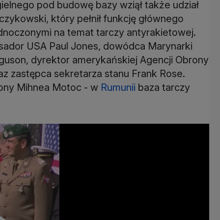
elnego pod budowę bazy wziął także udział
czykowski, który pełnił funkcję głównego
noczonymi na temat tarczy antyrakietowej.
sador USA Paul Jones, dowódca Marynarki
guson, dyrektor amerykańskiej Agencji Obrony
z zastępca sekretarza stanu Frank Rose.
brony Mihnea Motoc - w
Rumunii
baza tarczy