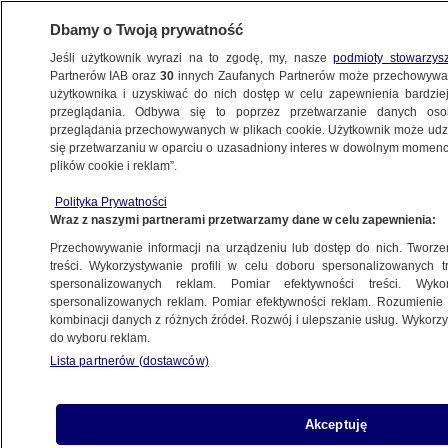
Dbamy o Twoją prywatność
Jeśli użytkownik wyrazi na to zgodę, my, nasze
podmioty stowarzys
Partnerów IAB oraz
30
innych Zaufanych Partnerów może przechowywa
użytkownika i uzyskiwać do nich dostęp w celu zapewnienia bardzi
przeglądania. Odbywa się to poprzez przetwarzanie danych os
przeglądania przechowywanych w plikach cookie. Użytkownik może udzie
POLSKA
się przetwarzaniu w oparciu o uzasadniony interes w dowolnym momencie
plików cookie i reklam”.
Sikorski: To czas, żeby się zbroić. Jeszcze
Polityka Prywatności
intensywniej
Wraz z naszymi partnerami przetwarzamy dane w celu zapewnienia:
Przechowywanie informacji na urządzeniu lub dostęp do nich. Tworzeni
24.02.2025, 19:56
treści. Wykorzystywanie profili w celu doboru spersonalizowanych tr
spersonalizowanych reklam. Pomiar efektywności treści. Wyko
spersonalizowanych reklam. Pomiar efektywności reklam. Rozumienie o
Udostępnij
kombinacji danych z różnych źródeł. Rozwój i ulepszanie usług. Wykor
do wyboru reklam.
Lista partnerów (dostawców)
Akceptuję