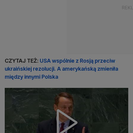
CZYTAJ TEŻ:
USA wspólnie z Rosją przeciw
ukraińskiej rezolucji. A amerykańską zmieniła
między innymi Polska