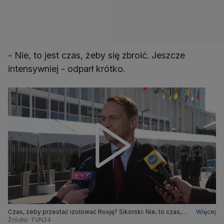
- Nie, to jest czas, żeby się zbroić. Jeszcze
intensywniej - odparł krótko.
Czas, żeby przestać izolować Rosję? Sikorski: Nie, to czas,
Więcej
żeby się zbroić. Jeszcze intensywniej
Źródło: TVN24