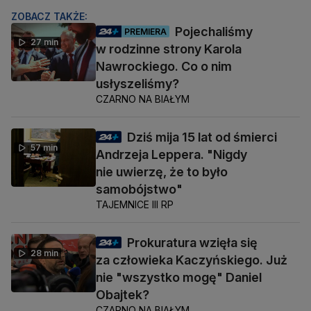
ZOBACZ TAKŻE:
Pojechaliśmy
PREMIERA
27 min
w rodzinne strony Karola
Nawrockiego. Co o nim
usłyszeliśmy?
CZARNO NA BIAŁYM
Dziś mija 15 lat od śmierci
57 min
Andrzeja Leppera. "Nigdy
nie uwierzę, że to było
samobójstwo"
TAJEMNICE III RP
Prokuratura wzięła się
28 min
za człowieka Kaczyńskiego. Już
nie "wszystko mogę" Daniel
Obajtek?
CZARNO NA BIAŁYM