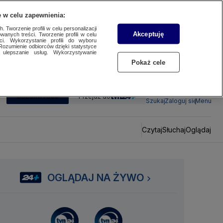
 w celu zapewnienia:
 Tworzenie profili w celu personalizacji
Akceptuję
wanych treści. Tworzenie profili w celu
ci. Wykorzystanie profili do wyboru
Rozumienie odbiorców dzięki statystyce
ulepszanie usług. Wykorzystywanie
Pokaż cele
SUBSKRYBUJ
Przejdź do
Szukaj
Zaloguj się
Menu
Czytaj
Słuchaj
Oglądaj
OGLĄDAJ NA ŻYWO