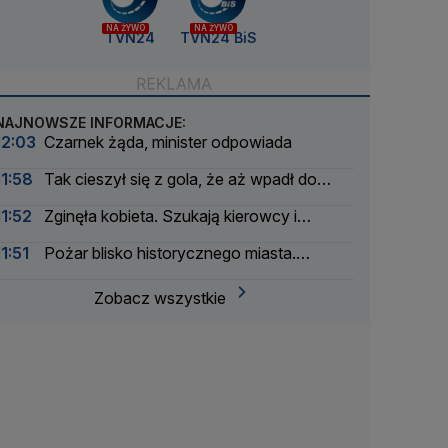
NA ŻYWO
NA ŻYWO
TVN24
TVN24 BiS
NAJNOWSZE INFORMACJE:
12:03
Czarnek żąda, minister odpowiada
11:58
Tak cieszył się z gola, że aż wpadł do
głębokiego tunelu
11:52
Zginęła kobieta. Szukają kierowcy i
świadków
11:51
Pożar blisko historycznego miasta.
"Bardzo się martwimy"
Zobacz wszystkie