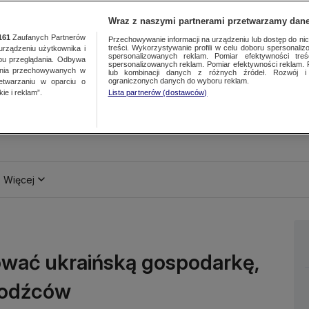
Wraz z naszymi partnerami przetwarzamy dane
161
Zaufanych Partnerów
Przechowywanie informacji na urządzeniu lub dostęp do nich.
treści. Wykorzystywanie profili w celu doboru spersonalizo
ządzeniu użytkownika i
spersonalizowanych reklam. Pomiar efektywności treś
bu przeglądania. Odbywa
spersonalizowanych reklam. Pomiar efektywności reklam. 
ania przechowywanych w
lub kombinacji danych z różnych źródeł. Rozwój i 
ograniczonych danych do wyboru reklam.
zetwarzaniu w oparciu o
ie i reklam”.
Lista partnerów (dostawców)
Więcej
ować ukraińską gospodarkę,
hodźców