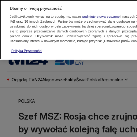
Dbamy o Twoją prywatność
Jeśli użytkownik wyrazi na to zgodę, my, nasze
podmioty stowarzyszone
i naszych
IAB oraz
30
innych Zaufanych Partnerów może przechowywać dane osobowe na ur
uzyskiwać do nich dostęp w celu zapewnienia bardziej spersonalizowanego sposo
się to poprzez przetwarzanie danych osobowych zebranych z danych przegląd
plikach cookie. Użytkownik może udzielić/wycofać zgodę i sprzeciwić się pr
uzasadniony interes w dowolnym momencie, klikając przycisk „Ustawienia plików cook
Polityka Prywatności
Oglądaj TVN24
Najnowsze
Fakty
Świat
Polska
Regionalne
POLSKA
Szef MSZ: Rosja chce zrujn
by wywołać kolejną falę uc