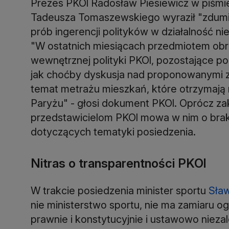
Prezes PKOl Radosław Piesiewicz w piśmi
Tadeusza Tomaszewskiego wyraził "zdumi
prób ingerencji polityków w działalność ni
"W ostatnich miesiącach przedmiotem obr
wewnętrznej polityki PKOl, pozostające p
jak choćby dyskusja nad proponowanymi z
temat metrażu mieszkań, które otrzymają n
Paryżu" - głosi dokument PKOl. Oprócz z
przedstawicielom PKOl mowa w nim o brak
dotyczących tematyki posiedzenia.
Nitras o transparentności PKOl
W trakcie posiedzenia minister sportu
Sław
nie ministerstwo sportu, nie ma zamiaru o
prawnie i konstytucyjnie i ustawowo nieza