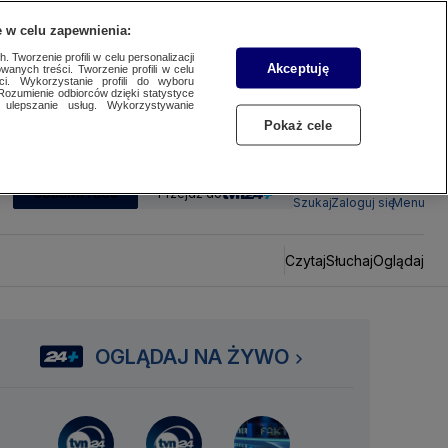
 w celu zapewnienia:
 Tworzenie profili w celu personalizacji
Akceptuję
wanych treści. Tworzenie profili w celu
ci. Wykorzystanie profili do wyboru
Rozumienie odbiorców dzięki statystyce
ulepszanie usług. Wykorzystywanie
Pokaż cele
SUBSKRYBUJ
Przejdź do
Szukaj
Zaloguj się
Menu
Czytaj
Słuchaj
Oglądaj
OGLĄDAJ NA ŻYWO