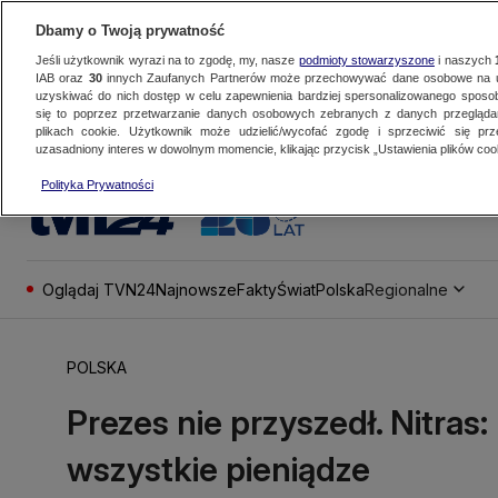
Dbamy o Twoją prywatność
Jeśli użytkownik wyrazi na to zgodę, my, nasze
podmioty stowarzyszone
i naszych
IAB oraz
30
innych Zaufanych Partnerów może przechowywać dane osobowe na ur
uzyskiwać do nich dostęp w celu zapewnienia bardziej spersonalizowanego sposo
się to poprzez przetwarzanie danych osobowych zebranych z danych przegląd
plikach cookie. Użytkownik może udzielić/wycofać zgodę i sprzeciwić się pr
uzasadniony interes w dowolnym momencie, klikając przycisk „Ustawienia plików cook
Polityka Prywatności
Oglądaj TVN24
Najnowsze
Fakty
Świat
Polska
Regionalne
POLSKA
Prezes nie przyszedł. Nitras
wszystkie pieniądze