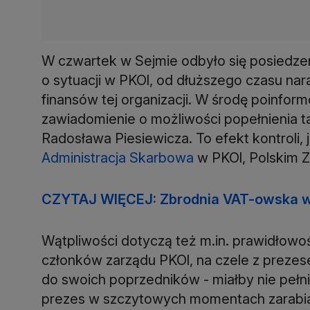
W czwartek w Sejmie odbyło się posiedzenie
o sytuacji w PKOl, od dłuższego czasu na
finansów tej organizacji. W środę poinform
zawiadomienie o możliwości popełnienia t
Radosława Piesiewicza. To efekt kontroli,
Administracja Skarbowa
w PKOl, Polskim Z
CZYTAJ WIĘCEJ: Zbrodnia VAT-owska w
Wątpliwości dotyczą też m.in. prawidłow
członków zarządu PKOl, na czele z prezes
do swoich poprzedników - miałby nie pełnić
prezes w szczytowych momentach zarabiał 