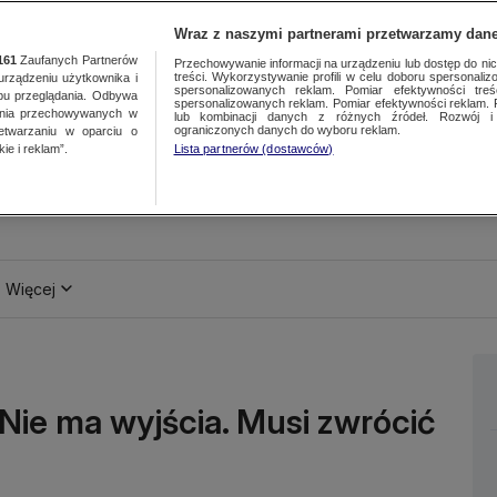
Wraz z naszymi partnerami przetwarzamy dane
161
Zaufanych Partnerów
Przechowywanie informacji na urządzeniu lub dostęp do nich.
treści. Wykorzystywanie profili w celu doboru spersonalizo
ządzeniu użytkownika i
spersonalizowanych reklam. Pomiar efektywności treś
bu przeglądania. Odbywa
spersonalizowanych reklam. Pomiar efektywności reklam. 
ania przechowywanych w
lub kombinacji danych z różnych źródeł. Rozwój i 
ograniczonych danych do wyboru reklam.
zetwarzaniu w oparciu o
ie i reklam”.
Lista partnerów (dostawców)
Więcej
: Nie ma wyjścia. Musi zwrócić