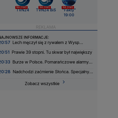
NA ŻYWO
NA ŻYWO
NA ŻYWO
TVN24
TVN24 BiS
"Fakty"
19:00
NAJNOWSZE INFORMACJE:
20:57
Lech męczył się z rywalem z Wysp
Owczych. Rezerwowy bohaterem
20:51
Prawie 39 stopni. Tu skwar był największy
20:33
Burze w Polsce. Pomarańczowe alarmy w
większości województw
20:28
Nadchodzi zaćmienie Słońca. Specjalny
zespół oceni zagrożenie
Zobacz wszystkie