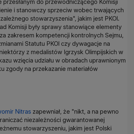
e przesłanym do przewodniczącego Komisji
enie i stanowczy sprzeciw wobec trwających
ezależnego stowarzyszenia", jakim jest PKOl.
ad Komisji były sprawy stanowiące elementy
oza zakresem kompetencji kontrolnych Sejmu,
mianami Statutu PKOl czy dywagacje na
iektórzy z medalistów Igrzysk Olimpijskich w
akazu wzięcia udziału w obradach uprawnionym
u zgody na przekazanie materiałów
omir Nitras
zapewniał, że "nikt, a na pewno
graniczać niezależności gwarantowanej
leżnemu stowarzyszeniu, jakim jest Polski