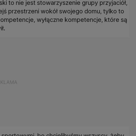
jski to nie jest stowarzyszenie grupy przyjaciół,
ejś przestrzeni wokół swojego domu, tylko to
kompetencje, wyłączne kompetencje, które są
ł.
i sportowymi, bo chcielibyśmy wszyscy, żeby