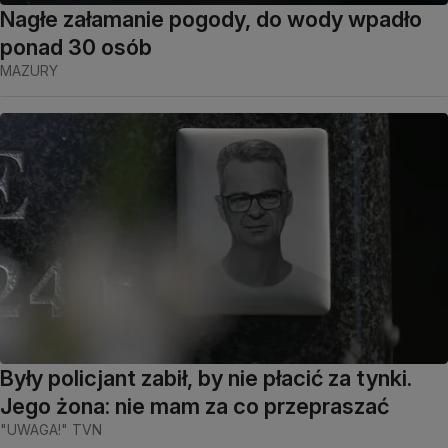
Nagłe załamanie pogody, do wody wpadło
ponad 30 osób
MAZURY
Były policjant zabił, by nie płacić za tynki.
Jego żona: nie mam za co przepraszać
"UWAGA!" TVN