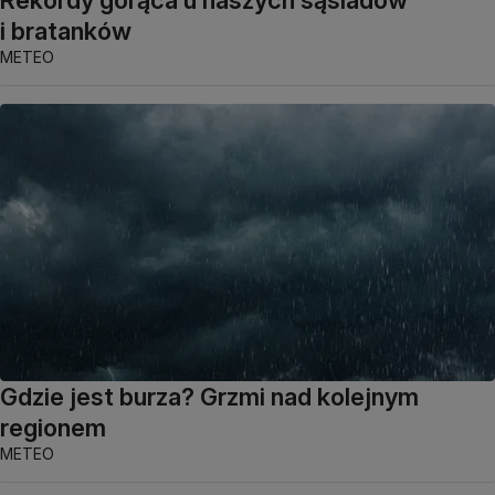
Rekordy gorąca u naszych sąsiadów
i bratanków
METEO
Gdzie jest burza? Grzmi nad kolejnym
regionem
METEO