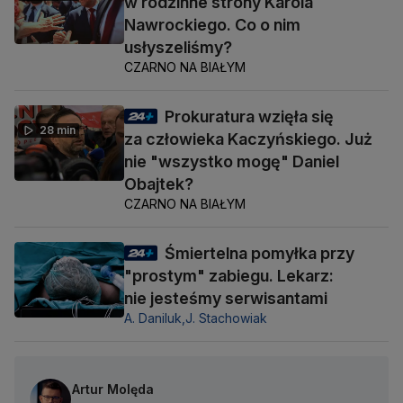
w rodzinne strony Karola
Nawrockiego. Co o nim
usłyszeliśmy?
CZARNO NA BIAŁYM
Prokuratura wzięła się
28 min
za człowieka Kaczyńskiego. Już
nie "wszystko mogę" Daniel
Obajtek?
CZARNO NA BIAŁYM
Śmiertelna pomyłka przy
"prostym" zabiegu. Lekarz:
nie jesteśmy serwisantami
A. Daniluk,
J. Stachowiak
Artur Molęda