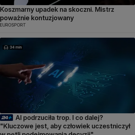
Koszmarny upadek na skoczni. Mistrz
poważnie kontuzjowany
EUROSPORT
34 min
AI podrzuciła trop. I co dalej?
"Kluczowe jest, aby człowiek uczestniczył
w pętli podejmowania decyzji"