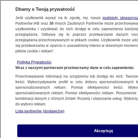
Dbamy o Twoją prywatność
Jeśli użytkownik wyrazi na to zgodę, my, nasze
podmioty stowarzys
Partnerów IAB oraz
30
innych Zaufanych Partnerów może przechowywa
użytkownika i uzyskiwać do nich dostęp w celu zapewnienia bardzi
przeglądania. Odbywa się to poprzez przetwarzanie danych os
przeglądania przechowywanych w plikach cookie. Użytkownik może udzie
POLSKA
się przetwarzaniu w oparciu o uzasadniony interes w dowolnym momencie
plików cookie i reklam”.
Pięć Black Hawków i półtorej załogi. Hangar
Polityka Prywatności
pełny, brakuje pilotów
Wraz z naszymi partnerami przetwarzamy dane w celu zapewnienia:
Przechowywanie informacji na urządzeniu lub dostęp do nich. Tworzeni
Artur Molęda
treści. Wykorzystywanie profili w celu doboru spersonalizowanych tr
spersonalizowanych reklam. Pomiar efektywności treści. Wyko
13.05.2025, 11:23
spersonalizowanych reklam. Pomiar efektywności reklam. Rozumienie o
kombinacji danych z różnych źródeł. Rozwój i ulepszanie usług. Wykor
do wyboru reklam.
Posłuchaj artykułu
Czyta lektor AI
Lista partnerów (dostawców)
Akceptuję