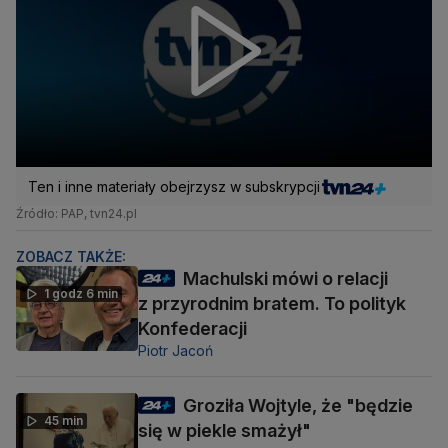
Ten i inne materiały obejrzysz w subskrypcji
Źródło: PAP, tvn24.pl
ZOBACZ TAKŻE:
Machulski mówi o relacji
1 godz 6 min
z przyrodnim bratem. To polityk
Konfederacji
Piotr Jacoń
Groziła Wojtyle, że "będzie
45 min
się w piekle smażył"