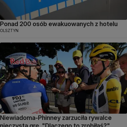
Ponad 200 osób ewakuowanych z hotelu
OLSZTYN
Niewiadoma-Phinney zarzuciła rywalce
nieczystą grę. "Dlaczego to zrobiłaś?"