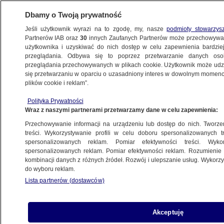
Dbamy o Twoją prywatność
Jeśli użytkownik wyrazi na to zgodę, my, nasze
podmioty stowarzys
Partnerów IAB oraz
30
innych Zaufanych Partnerów może przechowywa
użytkownika i uzyskiwać do nich dostęp w celu zapewnienia bardzi
przeglądania. Odbywa się to poprzez przetwarzanie danych os
przeglądania przechowywanych w plikach cookie. Użytkownik może udzie
ŚWIAT
się przetwarzaniu w oparciu o uzasadniony interes w dowolnym momencie
plików cookie i reklam”.
Rozmowy w Białym Domu. Tomczyk
Polityka Prywatności
o "najważniejszym wniosku"
Wraz z naszymi partnerami przetwarzamy dane w celu zapewnienia:
Przechowywanie informacji na urządzeniu lub dostęp do nich. Tworzeni
Oprac.
Kamila Grenczyn
treści. Wykorzystywanie profili w celu doboru spersonalizowanych tr
spersonalizowanych reklam. Pomiar efektywności treści. Wyko
20.05.2026, 20:09
spersonalizowanych reklam. Pomiar efektywności reklam. Rozumienie o
kombinacji danych z różnych źródeł. Rozwój i ulepszanie usług. Wykor
do wyboru reklam.
Posłuchaj artykułu
Czyta lektor AI
Lista partnerów (dostawców)
Akceptuję