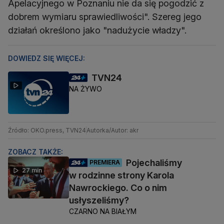
Apelacyjnego w Poznaniu nie da się pogodzić z
dobrem wymiaru sprawiedliwości". Szereg jego
działań określono jako "nadużycie władzy".
DOWIEDZ SIĘ WIĘCEJ:
TVN24
NA ŻYWO
Źródło: OKO.press, TVN24
Autorka/Autor: akr
ZOBACZ TAKŻE:
Pojechaliśmy
PREMIERA
27 min
w rodzinne strony Karola
Nawrockiego. Co o nim
usłyszeliśmy?
CZARNO NA BIAŁYM