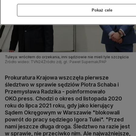
Pokaż cele
Tuleya: wróciłem do orzekania, inni sędziowie nie mieli tyle szczęścia
Źródło wideo: TVN24
Źródło zdj. gł.: Paweł Supernak/PAP
Prokuratura Krajowa wszczęła pierwsze
śledztwo w sprawie sędziów Piotra Schaba i
Przemysława Radzika - poinformowało
OKO.press. Chodzi o okres od listopada 2020
roku do lipca 2021 roku, gdy jako kierujący
Sądem Okręgowym w Warszawie "blokowali
powrót do pracy sędziego Igora Tulei". "Przed
nami jeszcze długa droga. Śledztwo na razie jest
w sprawie, nie przeciwko nim. Ale najważniejsze,