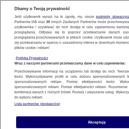
Dbamy o Twoją prywatność
Jeśli użytkownik wyrazi na to zgodę, my, nasze
podmioty stowarzys
Partnerów IAB oraz
30
innych Zaufanych Partnerów może przechowywa
użytkownika i uzyskiwać do nich dostęp w celu zapewnienia bardzi
przeglądania. Odbywa się to poprzez przetwarzanie danych os
przeglądania przechowywanych w plikach cookie. Użytkownik może udzie
POLSKA
się przetwarzaniu w oparciu o uzasadniony interes w dowolnym momencie
plików cookie i reklam”.
Jest śledztwo w sprawie sędziów Schaba
Polityka Prywatności
i Radzika. Chodzi o ich działania dotyczące
Wraz z naszymi partnerami przetwarzamy dane w celu zapewnienia:
sędziego Tuleyi
Przechowywanie informacji na urządzeniu lub dostęp do nich. Tworzeni
treści. Wykorzystywanie profili w celu doboru spersonalizowanych tr
1.03.2024, 11:35
spersonalizowanych reklam. Pomiar efektywności treści. Wyko
spersonalizowanych reklam. Pomiar efektywności reklam. Rozumienie o
kombinacji danych z różnych źródeł. Rozwój i ulepszanie usług. Wykor
Udostępnij
do wyboru reklam.
Lista partnerów (dostawców)
Akceptuję