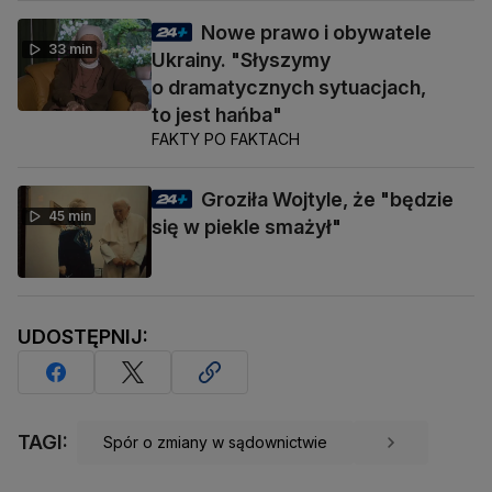
Nowe prawo i obywatele
33 min
Ukrainy. "Słyszymy
o dramatycznych sytuacjach,
to jest hańba"
FAKTY PO FAKTACH
Groziła Wojtyle, że "będzie
45 min
się w piekle smażył"
UDOSTĘPNIJ:
TAGI:
Spór o zmiany w sądownictwie