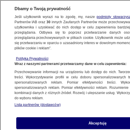
Dbamy o Twoją prywatność
Jeśli użytkownik wyrazi na to zgodę, my, nasze
podmioty stowarzys
Partnerów IAB oraz
30
innych Zaufanych Partnerów może przechowywa
użytkownika i uzyskiwać do nich dostęp w celu zapewnienia bardzi
przeglądania. Odbywa się to poprzez przetwarzanie danych os
przeglądania przechowywanych w plikach cookie. Użytkownik może udzie
POLSKA
się przetwarzaniu w oparciu o uzasadniony interes w dowolnym momencie
plików cookie i reklam”.
Niepewne pieniądze z Funduszu Spójności.
Polityka Prywatności
"Jeszcze chwila, to Polacy będą żądali
Wraz z naszymi partnerami przetwarzamy dane w celu zapewnienia:
reparacji od PiS-u"
Przechowywanie informacji na urządzeniu lub dostęp do nich. Tworzeni
treści. Wykorzystywanie profili w celu doboru spersonalizowanych tr
17.10.2022, 20:52
spersonalizowanych reklam. Pomiar efektywności treści. Wyko
spersonalizowanych reklam. Pomiar efektywności reklam. Rozumienie o
kombinacji danych z różnych źródeł. Rozwój i ulepszanie usług. Wykor
Udostępnij
do wyboru reklam.
Lista partnerów (dostawców)
Akceptuję