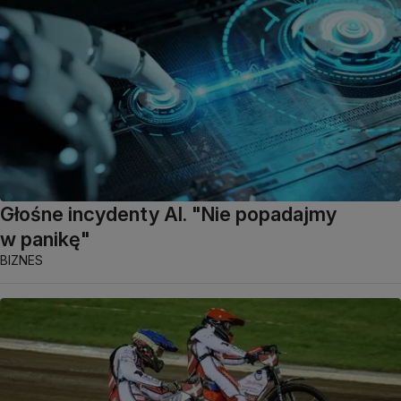
Głośne incydenty AI. "Nie popadajmy
w panikę"
BIZNES