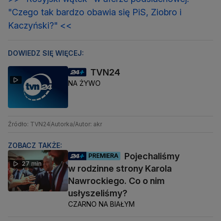
"Czego tak bardzo obawia się PiS, Ziobro i
Kaczyński?" <<
DOWIEDZ SIĘ WIĘCEJ:
TVN24
NA ŻYWO
Źródło: TVN24
Autorka/Autor: akr
ZOBACZ TAKŻE:
Pojechaliśmy
PREMIERA
27 min
w rodzinne strony Karola
Nawrockiego. Co o nim
usłyszeliśmy?
CZARNO NA BIAŁYM