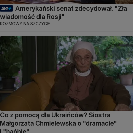
Amerykański senat zdecydował. "Zła
wiadomość dla Rosji"
ROZMOWY NA SZCZYCIE
Co z pomocą dla Ukraińców? Siostra
Małgorzata Chmielewska o "dramacie"
i "hańbie"