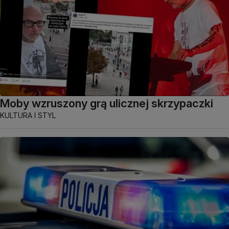
Moby wzruszony grą ulicznej skrzypaczki
KULTURA I STYL