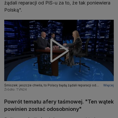
żądali reparacji od PiS-u za to, że tak poniewiera
Polską".
Śmiszek: jeszcze chwila, to Polacy będą żądali reparacji od
Więcej
PiS-u, że tak poniewiera Polską
Źródło: TVN24
Powrót tematu afery taśmowej. "Ten wątek
powinien zostać odosobniony"