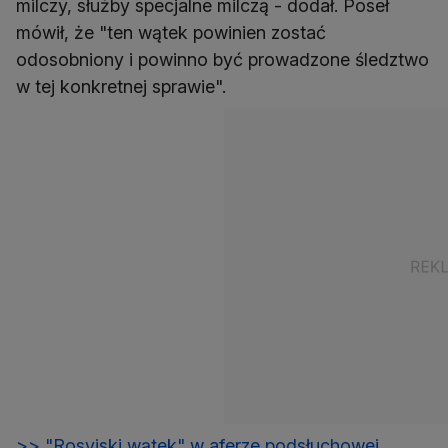
milczy, służby specjalne milczą - dodał. Poseł
mówił, że "ten wątek powinien zostać
odosobniony i powinno być prowadzone śledztwo
w tej konkretnej sprawie".
>> "Rosyjski wątek" w aferze podsłuchowej.