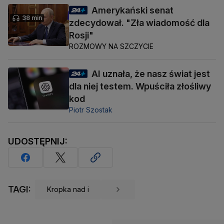
Amerykański senat
38 min
zdecydował. "Zła wiadomość dla
Rosji"
ROZMOWY NA SZCZYCIE
AI uznała, że nasz świat jest
dla niej testem. Wpuściła złośliwy
kod
Piotr Szostak
UDOSTĘPNIJ:
TAGI:
Kropka nad i