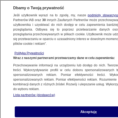
Dbamy o Twoją prywatność
Jeśli użytkownik wyrazi na to zgodę, my, nasze
podmioty stowarzys
Partnerów IAB oraz
30
innych Zaufanych Partnerów może przechowywa
użytkownika i uzyskiwać do nich dostęp w celu zapewnienia bardzi
przeglądania. Odbywa się to poprzez przetwarzanie danych os
przeglądania przechowywanych w plikach cookie. Użytkownik może udzie
POLSKA
się przetwarzaniu w oparciu o uzasadniony interes w dowolnym momencie
plików cookie i reklam”.
Pakt migracyjny ostatecznie przyjęty.
Polityka Prywatności
Polska była przeciwko, Tusk komentuje
Wraz z naszymi partnerami przetwarzamy dane w celu zapewnienia:
Przechowywanie informacji na urządzeniu lub dostęp do nich. Tworzeni
14.05.2024, 09:06
Aktualizacja:
14.05.2024, 14:39
treści. Wykorzystywanie profili w celu doboru spersonalizowanych tr
spersonalizowanych reklam. Pomiar efektywności treści. Wyko
spersonalizowanych reklam. Pomiar efektywności reklam. Rozumienie o
Udostępnij
kombinacji danych z różnych źródeł. Rozwój i ulepszanie usług. Wykor
do wyboru reklam.
Lista partnerów (dostawców)
Akceptuję