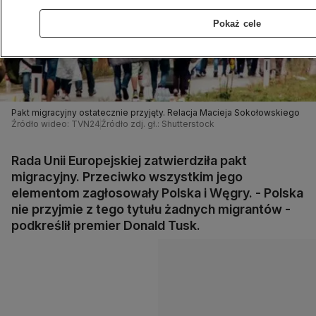
Pokaż cele
Pakt migracyjny ostatecznie przyjęty. Relacja Macieja Sokołowskiego
Źródło wideo: TVN24
Źródło zdj. gł.: Shutterstock
Rada Unii Europejskiej zatwierdziła pakt
migracyjny. Przeciwko wszystkim jego
elementom zagłosowały Polska i Węgry. - Polska
nie przyjmie z tego tytułu żadnych migrantów -
podkreślił premier Donald Tusk.