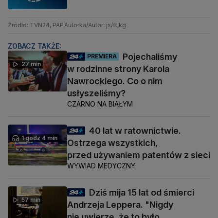
Źródło: TVN24, PAP
Autorka/Autor: js/ft,kg
ZOBACZ TAKŻE:
Pojechaliśmy
PREMIERA
27 min
w rodzinne strony Karola
Nawrockiego. Co o nim
usłyszeliśmy?
CZARNO NA BIAŁYM
40 lat w ratownictwie.
1 godz 4 min
Ostrzega wszystkich,
przed używaniem patentów z sieci
WYWIAD MEDYCZNY
Dziś mija 15 lat od śmierci
57 min
Andrzeja Leppera. "Nigdy
nie uwierzę, że to było