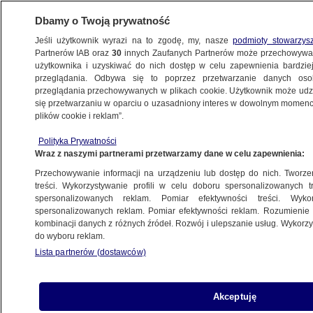
Dbamy o Twoją prywatność
Jeśli użytkownik wyrazi na to zgodę, my, nasze
podmioty stowarzys
Partnerów IAB oraz
30
innych Zaufanych Partnerów może przechowywa
użytkownika i uzyskiwać do nich dostęp w celu zapewnienia bardzi
przeglądania. Odbywa się to poprzez przetwarzanie danych os
przeglądania przechowywanych w plikach cookie. Użytkownik może udzie
POLSKA
się przetwarzaniu w oparciu o uzasadniony interes w dowolnym momencie
plików cookie i reklam”.
"Wielu doświadcza lęku i bezradności,
Polityka Prywatności
gdy tak wielu niestrudzenie walczy
Wraz z naszymi partnerami przetwarzamy dane w celu zapewnienia:
o chorych". Orędzie prymasa Polski
Przechowywanie informacji na urządzeniu lub dostęp do nich. Tworzeni
treści. Wykorzystywanie profili w celu doboru spersonalizowanych tr
1.11.2020, 14:02
spersonalizowanych reklam. Pomiar efektywności treści. Wyko
spersonalizowanych reklam. Pomiar efektywności reklam. Rozumienie o
kombinacji danych z różnych źródeł. Rozwój i ulepszanie usług. Wykor
Udostępnij
do wyboru reklam.
Lista partnerów (dostawców)
Akceptuję