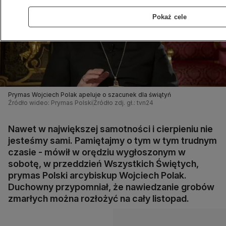
Pokaż cele
Prymas Wojciech Polak apeluje o szacunek dla świątyń
Źródło wideo: Prymas Polski
Źródło zdj. gł.: tvn24
Nawet w największej samotności i cierpieniu nie
jesteśmy sami. Pamiętajmy o tym w tym trudnym
czasie - mówił w orędziu wygłoszonym w
sobotę, w przeddzień Wszystkich Świętych,
prymas Polski arcybiskup Wojciech Polak.
Duchowny przypomniał, że nawiedzanie grobów
zmarłych można rozłożyć na cały listopad.