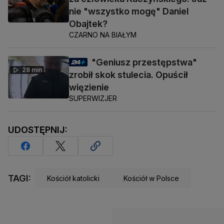
nie "wszystko mogę" Daniel
Obajtek?
CZARNO NA BIAŁYM
"Geniusz przestępstwa"
28 min
zrobił skok stulecia. Opuścił
więzienie
SUPERWIZJER
UDOSTĘPNIJ:
TAGI:
Kościół katolicki
Kościół w Polsce