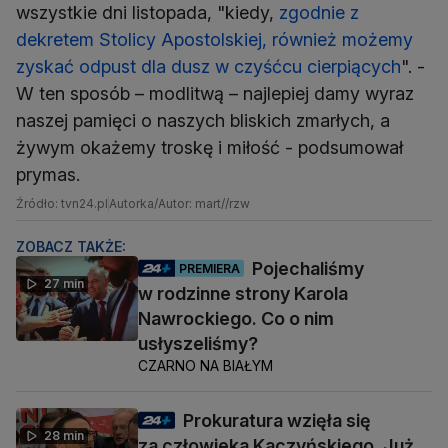
wszystkie dni listopada, "kiedy,
zgodnie z
dekretem Stolicy Apostolskiej, również możemy
zyskać odpust dla dusz w czyśćcu cierpiących
". -
W ten sposób – modlitwą – najlepiej damy wyraz
naszej pamięci o naszych bliskich zmarłych, a
żywym okażemy troskę i miłość - podsumował
prymas.
Źródło: tvn24.pl
Autorka/Autor: mart//rzw
ZOBACZ TAKŻE:
Pojechaliśmy
PREMIERA
27 min
w rodzinne strony Karola
Nawrockiego. Co o nim
usłyszeliśmy?
CZARNO NA BIAŁYM
Prokuratura wzięła się
28 min
za człowieka Kaczyńskiego. Już