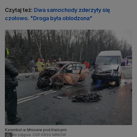
Czytaj też:
Dwa samochody zderzyły się
czołowo. "Droga była oblodzona"
Karambol w Mniowie pod Kielcami
Źródło zdjęcia: OSP KRSG MNIÓW