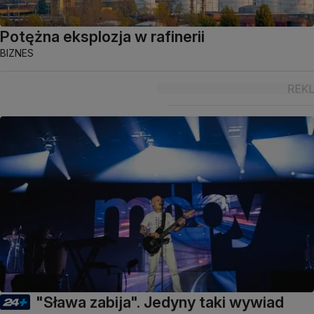
Potężna eksplozja w rafinerii
BIZNES
"Sława zabija". Jedyny taki wywiad