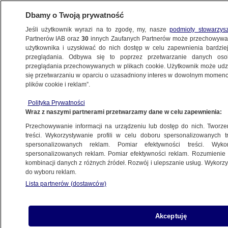
Dbamy o Twoją prywatność
Jeśli użytkownik wyrazi na to zgodę, my, nasze
podmioty stowarzys
Partnerów IAB oraz
30
innych Zaufanych Partnerów może przechowywa
użytkownika i uzyskiwać do nich dostęp w celu zapewnienia bardzi
przeglądania. Odbywa się to poprzez przetwarzanie danych os
przeglądania przechowywanych w plikach cookie. Użytkownik może udzie
POLSKA
się przetwarzaniu w oparciu o uzasadniony interes w dowolnym momencie
plików cookie i reklam”.
Pędził śliską drogą. Wpadł w poślizg
Polityka Prywatności
i uderzył w dwa samochody osobowe,
Wraz z naszymi partnerami przetwarzamy dane w celu zapewnienia:
ciężarówkę i busa
Przechowywanie informacji na urządzeniu lub dostęp do nich. Tworzeni
treści. Wykorzystywanie profili w celu doboru spersonalizowanych tr
7.02.2023, 17:40
spersonalizowanych reklam. Pomiar efektywności treści. Wyko
spersonalizowanych reklam. Pomiar efektywności reklam. Rozumienie o
kombinacji danych z różnych źródeł. Rozwój i ulepszanie usług. Wykor
Udostępnij
do wyboru reklam.
Lista partnerów (dostawców)
Akceptuję