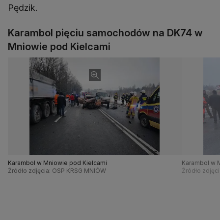
Pędzik.
Karambol pięciu samochodów na DK74 w
Mniowie pod Kielcami
Karambol w Mniowie pod Kielcami
Karambol w M
Źródło zdjęcia: OSP KRSG MNIÓW
Źródło zdję