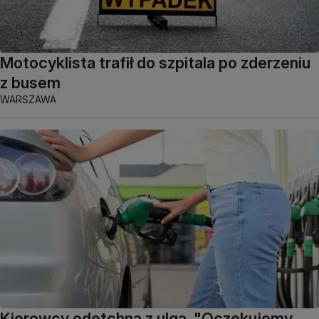
Motocyklista trafił do szpitala po zderzeniu
z busem
WARSZAWA
Kierowcy odetchną z ulgą. "Oczekujemy