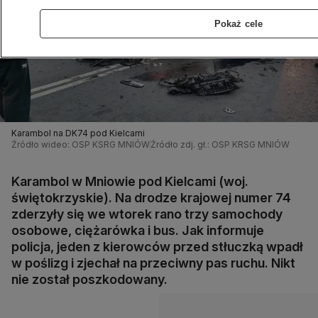
Pokaż cele
Karambol na DK74 pod Kielcami
Źródło wideo: OSP KSRG MNIÓW
Źródło zdj. gł.: OSP KRSG MNIÓW
Karambol w Mniowie pod Kielcami (woj.
świętokrzyskie). Na drodze krajowej numer 74
zderzyły się we wtorek rano trzy samochody
osobowe, ciężarówka i bus. Jak informuje
policja, jeden z kierowców przed stłuczką wpadł
w poślizg i zjechał na przeciwny pas ruchu. Nikt
nie został poszkodowany.