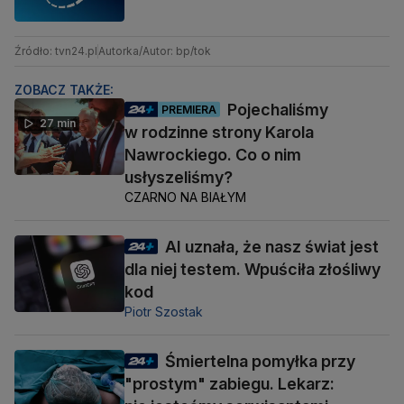
Źródło: tvn24.pl
Autorka/Autor: bp/tok
ZOBACZ TAKŻE:
Pojechaliśmy
PREMIERA
27 min
w rodzinne strony Karola
Nawrockiego. Co o nim
usłyszeliśmy?
CZARNO NA BIAŁYM
AI uznała, że nasz świat jest
dla niej testem. Wpuściła złośliwy
kod
Piotr Szostak
Śmiertelna pomyłka przy
"prostym" zabiegu. Lekarz: