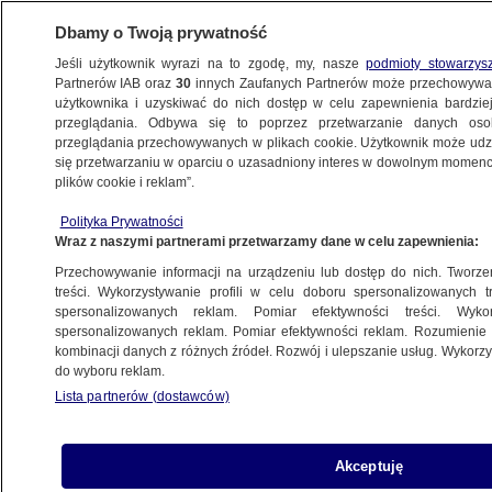
Dbamy o Twoją prywatność
Jeśli użytkownik wyrazi na to zgodę, my, nasze
podmioty stowarzys
Partnerów IAB oraz
30
innych Zaufanych Partnerów może przechowywa
użytkownika i uzyskiwać do nich dostęp w celu zapewnienia bardzi
przeglądania. Odbywa się to poprzez przetwarzanie danych os
przeglądania przechowywanych w plikach cookie. Użytkownik może udzie
POLSKA
się przetwarzaniu w oparciu o uzasadniony interes w dowolnym momencie
plików cookie i reklam”.
"Czekam na moment, kiedy Ziobro powie:
Polityka Prywatności
Romanowski to nie był mój zastępca"
Wraz z naszymi partnerami przetwarzamy dane w celu zapewnienia:
Przechowywanie informacji na urządzeniu lub dostęp do nich. Tworzeni
10.12.2024, 20:51
treści. Wykorzystywanie profili w celu doboru spersonalizowanych tr
spersonalizowanych reklam. Pomiar efektywności treści. Wyko
spersonalizowanych reklam. Pomiar efektywności reklam. Rozumienie o
Udostępnij
kombinacji danych z różnych źródeł. Rozwój i ulepszanie usług. Wykor
do wyboru reklam.
Lista partnerów (dostawców)
Akceptuję