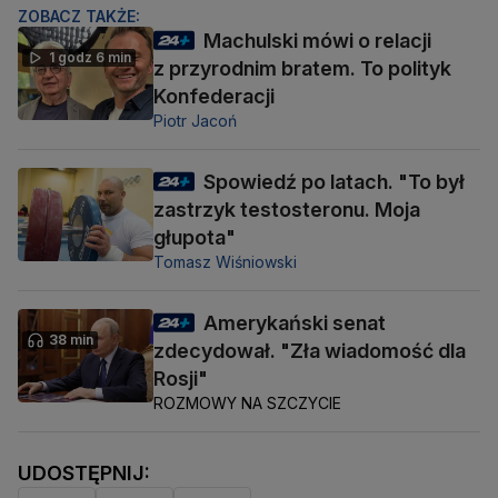
ZOBACZ TAKŻE:
Machulski mówi o relacji
1 godz 6 min
z przyrodnim bratem. To polityk
Konfederacji
Piotr Jacoń
Spowiedź po latach. "To był
zastrzyk testosteronu. Moja
głupota"
Tomasz Wiśniowski
Amerykański senat
38 min
zdecydował. "Zła wiadomość dla
Rosji"
ROZMOWY NA SZCZYCIE
UDOSTĘPNIJ: