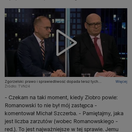
Zgorzelski: prawo i sprawiedliwość dopada teraz tych
Więcej
wszystkich, którzy uważali, że będą bezkarni
Źródło: TVN24
- Czekam na taki moment, kiedy Ziobro powie:
Romanowski to nie był mój zastępca -
komentował Michał Szczerba. - Pamiętajmy, jaka
jest liczba zarzutów (wobec Romanowskiego -
red.). To jest najważniejsze w tej sprawie. Jemu