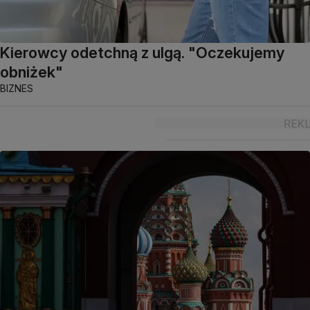
Kierowcy odetchną z ulgą. "Oczekujemy
obniżek"
BIZNES