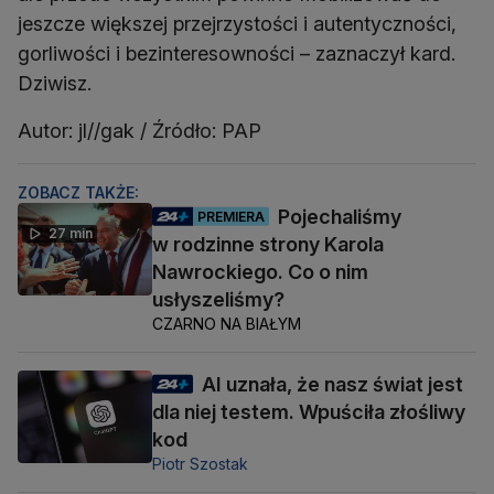
jeszcze większej przejrzystości i autentyczności,
gorliwości i bezinteresowności – zaznaczył kard.
Dziwisz.
Autor: jl//gak / Źródło: PAP
ZOBACZ TAKŻE:
Pojechaliśmy
PREMIERA
27 min
w rodzinne strony Karola
Nawrockiego. Co o nim
usłyszeliśmy?
CZARNO NA BIAŁYM
AI uznała, że nasz świat jest
dla niej testem. Wpuściła złośliwy
kod
Piotr Szostak