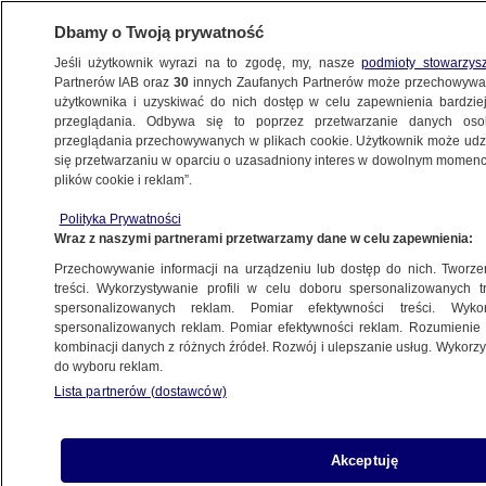
Dbamy o Twoją prywatność
Jeśli użytkownik wyrazi na to zgodę, my, nasze
podmioty stowarzys
Partnerów IAB oraz
30
innych Zaufanych Partnerów może przechowywa
użytkownika i uzyskiwać do nich dostęp w celu zapewnienia bardzi
przeglądania. Odbywa się to poprzez przetwarzanie danych os
przeglądania przechowywanych w plikach cookie. Użytkownik może udzie
POLSKA
się przetwarzaniu w oparciu o uzasadniony interes w dowolnym momencie
plików cookie i reklam”.
Kard. Nycz: Kapłan ma służyć wiernym
Polityka Prywatności
i Kościołowi
Wraz z naszymi partnerami przetwarzamy dane w celu zapewnienia:
Przechowywanie informacji na urządzeniu lub dostęp do nich. Tworzeni
17.04.2014, 14:40
treści. Wykorzystywanie profili w celu doboru spersonalizowanych tr
spersonalizowanych reklam. Pomiar efektywności treści. Wyko
spersonalizowanych reklam. Pomiar efektywności reklam. Rozumienie o
Udostępnij
kombinacji danych z różnych źródeł. Rozwój i ulepszanie usług. Wykor
do wyboru reklam.
- Kapłaństwo ma być kapłaństwem służebnym
Lista partnerów (dostawców)
wobec wiernych i całego Kościoła - podkreślił
metropolita warszawski kard. Kazimierz Nycz,
który w Wielki Czwartek odprawił mszę św. dla
Akceptuję
księży. Z kolei kard. Stanisław Dziwisz